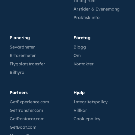
Ta dig runt
Årstider & Evenemang
Praktisk info
Planering
Företag
Sevärdheter
Blogg
Erfarenheter
Om
Flygplatstransfer
Kontakter
Bilhyra
Partners
Hjälp
GetExperience.com
Integritetspolicy
GetTransfer.com
Villkor
GetRentacar.com
Cookiepolicy
GetBoat.com