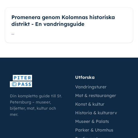
Promenera genom Kolomnas historiska
distrikt - En vandringsguide
...
Utforska
Vandringsturer
Mat & restauranger
Din kompletta guide till St.
Petersburg – museer,
Konst & kultur
biljetter, mat, kultur och
Historia & kulturarv
mer.
Museer & Palats
Parker & Utomhus