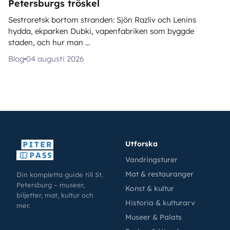
Petersburgs tröskel
Sestroretsk bortom stranden: Sjön Razliv och Lenins
hydda, ekparken Dubki, vapenfabriken som byggde
staden, och hur man ...
Blog
04 augusti 2026
Utforska
Vandringsturer
Mat & restauranger
Din kompletta guide till St.
Petersburg – museer,
Konst & kultur
biljetter, mat, kultur och
Historia & kulturarv
mer.
Museer & Palats