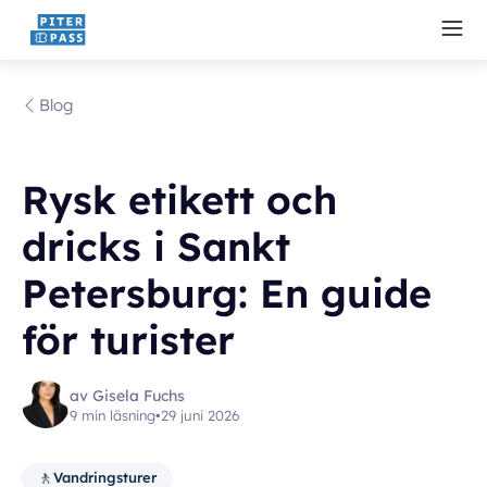
Blog
Rysk etikett och
dricks i Sankt
Petersburg: En guide
för turister
av Gisela Fuchs
9 min läsning
•
29 juni 2026
🚶
Vandringsturer