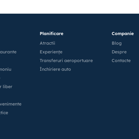
Planificare
Companie
Atractii
Blog
taurante
Experiențe
Despre
Transferuri aeroportuare
Contacte
imoniu
Închiriere auto
e
r liber
Evenimente
tice