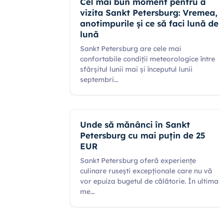
Cel mai bun moment pentru a
vizita Sankt Petersburg: Vremea,
anotimpurile și ce să faci lună de
lună
Sankt Petersburg are cele mai
confortabile condiții meteorologice între
sfârșitul lunii mai și începutul lunii
septembri
...
Unde să mănânci în Sankt
Petersburg cu mai puțin de 25
EUR
Sankt Petersburg oferă experiențe
culinare rusești excepționale care nu vă
vor epuiza bugetul de călătorie. În ultima
me
...