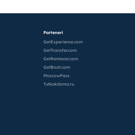
Parteneri
GetExperience.com
GetTransfer.com
GetRentacar.com
GetBoat.com
MoscowPass
Tutkakdoma.ru