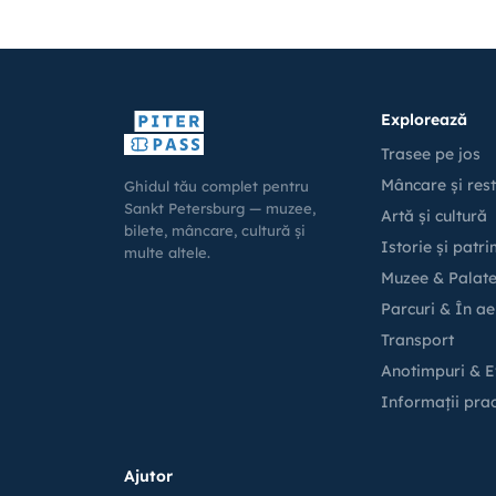
Explorează
Trasee pe jos
Mâncare și res
Ghidul tău complet pentru
Sankt Petersburg — muzee,
Artă și cultură
bilete, mâncare, cultură și
Istorie și patr
multe altele.
Muzee & Palat
Parcuri & În ae
Transport
Anotimpuri & 
Informații prac
Ajutor