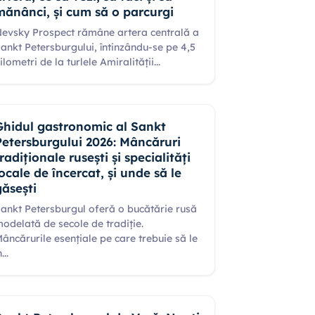
mănânci, și cum să o parcurgi
evsky Prospect rămâne artera centrală a
ankt Petersburgului, întinzându-se pe 4,5
ilometri de la turlele Amiralității
...
Ghidul gastronomic al Sankt
Petersburgului 2026: Mâncăruri
tradiționale rusești și specialități
locale de încercat, și unde să le
găsești
ankt Petersburgul oferă o bucătărie rusă
odelată de secole de tradiție.
âncărurile esențiale pe care trebuie să le
n
...