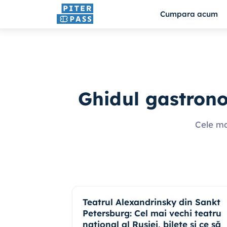
Cumpara acum
Ghidul gastrono
Cele ma
Teatrul Alexandrinsky din Sankt
Petersburg: Cel mai vechi teatru
național al Rusiei, bilete și ce să