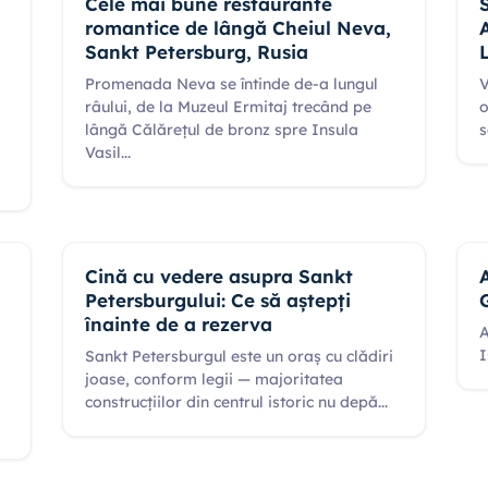
Cele mai bune restaurante
romantice de lângă Cheiul Neva,
Sankt Petersburg, Rusia
Promenada Neva se întinde de-a lungul
V
râului, de la Muzeul Ermitaj trecând pe
o
lângă Călărețul de bronz spre Insula
s
Vasil
...
Cină cu vedere asupra Sankt
Petersburgului: Ce să aștepți
înainte de a rezerva
A
I
Sankt Petersburgul este un oraș cu clădiri
joase, conform legii — majoritatea
construcțiilor din centrul istoric nu depă
...