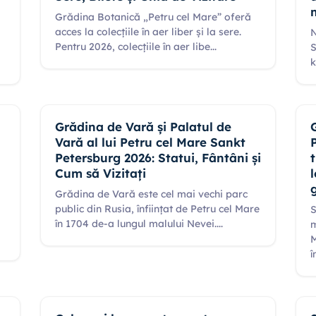
Grădina Botanică „Petru cel Mare” oferă
acces la colecțiile în aer liber și la sere.
N
Pentru 2026, colecțiile în aer libe
...
S
k
Grădina de Vară și Palatul de
Vară al lui Petru cel Mare Sankt
Petersburg 2026: Statui, Fântâni și
Cum să Vizitați
Grădina de Vară este cel mai vechi parc
public din Rusia, înființat de Petru cel Mare
S
în 1704 de-a lungul malului Nevei.
...
m
M
î