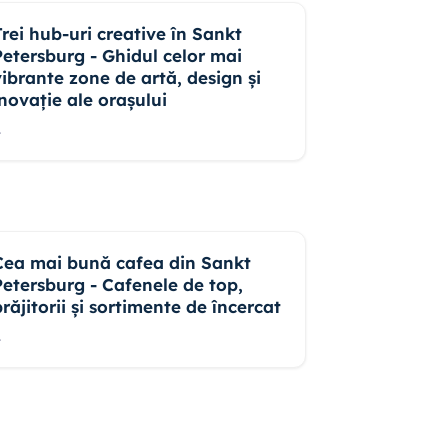
Trei hub-uri creative în Sankt
Petersburg - Ghidul celor mai
vibrante zone de artă, design și
inovație ale orașului
.
Cea mai bună cafea din Sankt
Petersburg - Cafenele de top,
prăjitorii și sortimente de încercat
.