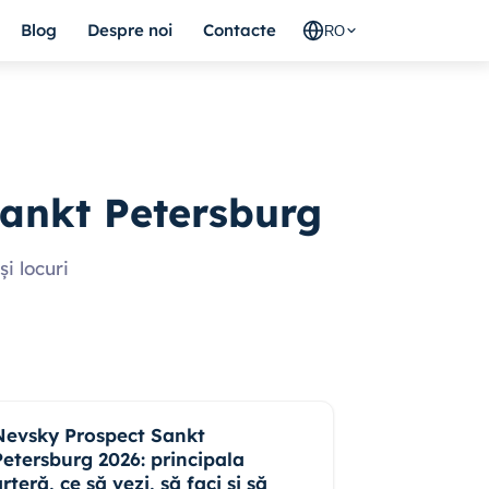
Blog
Despre noi
Contacte
RO
Sankt Petersburg
i locuri
Nevsky Prospect Sankt
Petersburg 2026: principala
rteră, ce să vezi, să faci și să