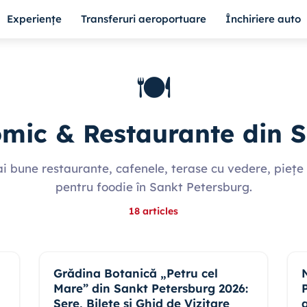
Experiențe
Transferuri aeroportuare
Închiriere auto
🍽️
mic & Restaurante din 
i bune restaurante, cafenele, terase cu vedere, piețe ș
pentru foodie în Sankt Petersburg.
18
articles
Grădina Botanică „Petru cel
Mare” din Sankt Petersburg 2026:
Sere, Bilete și Ghid de Vizitare
a