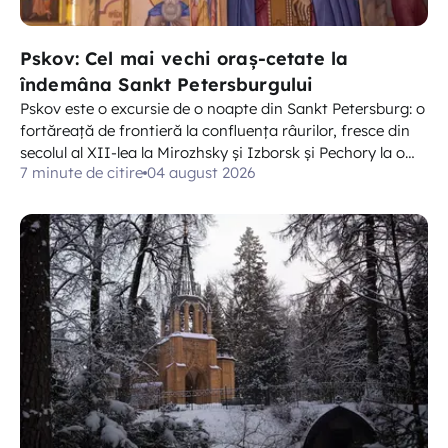
Pskov: Cel mai vechi oraș-cetate la
îndemâna Sankt Petersburgului
Pskov este o excursie de o noapte din Sankt Petersburg: o
fortăreață de frontieră la confluența râurilor, fresce din
secolul al XII-lea la Mirozhsky și Izborsk și Pechory la o
7 minute de citire
04 august 2026
oră distanță.