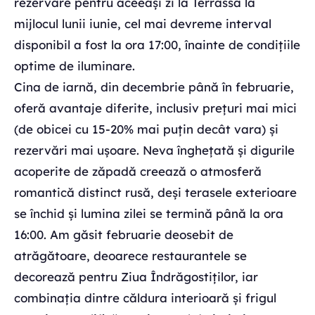
rezervare pentru aceeași zi la Terrassa la
mijlocul lunii iunie, cel mai devreme interval
disponibil a fost la ora 17:00, înainte de condițiile
optime de iluminare.
Cina de iarnă, din decembrie până în februarie,
oferă avantaje diferite, inclusiv prețuri mai mici
(de obicei cu 15-20% mai puțin decât vara) și
rezervări mai ușoare. Neva înghețată și digurile
acoperite de zăpadă creează o atmosferă
romantică distinct rusă, deși terasele exterioare
se închid și lumina zilei se termină până la ora
16:00. Am găsit februarie deosebit de
atrăgătoare, deoarece restaurantele se
decorează pentru Ziua Îndrăgostiților, iar
combinația dintre căldura interioară și frigul