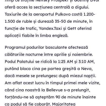
oferă acces la secțiunea centrală a digului.
Taxiurile de la aeroportul Pulkovo costă 1.200-
1.500 de ruble și durează 35-50 de minute, în
funcție de trafic, Yandex.Taxi și Gett oferind
aplicații fiabile în limba engleză.
Programul podurilor basculante afectează
călătoriile nocturne între aprilie și noiembrie.
Podul Palatului se ridică la 1:25 AM și 3:10 AM,
putând bloca cina pe partea greșită a Neva,
dacă mesele se prelungesc după miezul nopții.
Am aflat acest lucru în timpul primei mele vizite,
când cina noastră la Bellevue s-a prelungit,
forțându-ne să așteptăm 90 de minute înainte
ca podul să fie coborât. Majoritatea