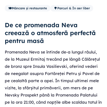
🍽️
🌳
Mâncare și restaurante
Parcuri & În aer liber
De ce promenada Neva
creează o atmosferă perfectă
pentru masă
Promenada Neva se întinde de-a lungul râului,
de la Muzeul Ermitaj trecând pe lângă Călărețul
de bronz spre Insula Vasilievski, oferind vederi
de neegalat asupra Fortăreței Petru și Pavel de
pe cealaltă parte a apei. În timpul ultimei mele
vizite, la sfârșitul primăverii, am mers de pe
Nevsky Prospekt până la Promenada Palatului
pe la ora 21:00, când nopțile albe scaldau totul în