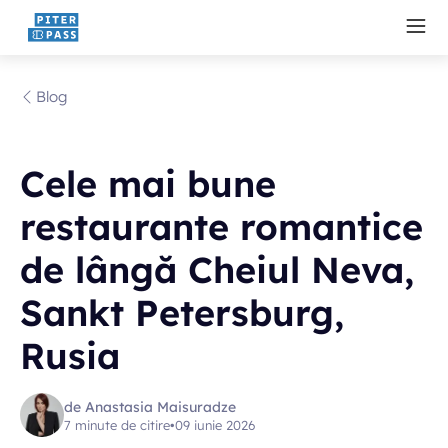
Blog
Cele mai bune
restaurante romantice
de lângă Cheiul Neva,
Sankt Petersburg,
Rusia
de Anastasia Maisuradze
7 minute de citire
•
09 iunie 2026