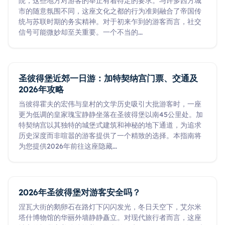
院，这些地方对游客的举止有着特定的要求。与许多西方城
市的随意氛围不同，这座文化之都的行为准则融合了帝国传
统与苏联时期的务实精神。对于初来乍到的游客而言，社交
信号可能微妙却至关重要。一个不当的
...
圣彼得堡近郊一日游：加特契纳宫门票、交通及
2026年攻略
当彼得霍夫的宏伟与皇村的文学历史吸引大批游客时，一座
更为低调的皇家瑰宝静静坐落在圣彼得堡以南45公里处。加
特契纳宫以其独特的城堡式建筑和神秘的地下通道，为追求
历史深度而非喧嚣的游客提供了一个精致的选择。本指南将
为您提供2026年前往这座隐藏
...
2026年圣彼得堡对游客安全吗？
涅瓦大街的鹅卵石在路灯下闪闪发光，冬日天空下，艾尔米
塔什博物馆的华丽外墙静静矗立。对现代旅行者而言，这座