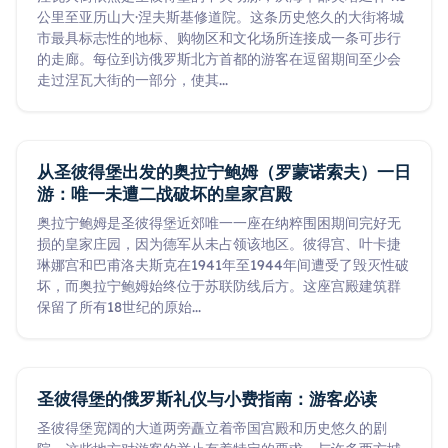
公里至亚历山大·涅夫斯基修道院。这条历史悠久的大街将城
市最具标志性的地标、购物区和文化场所连接成一条可步行
的走廊。每位到访俄罗斯北方首都的游客在逗留期间至少会
走过涅瓦大街的一部分，使其
...
从圣彼得堡出发的奥拉宁鲍姆（罗蒙诺索夫）一日
游：唯一未遭二战破坏的皇家宫殿
奥拉宁鲍姆是圣彼得堡近郊唯一一座在纳粹围困期间完好无
损的皇家庄园，因为德军从未占领该地区。彼得宫、叶卡捷
琳娜宫和巴甫洛夫斯克在1941年至1944年间遭受了毁灭性破
坏，而奥拉宁鲍姆始终位于苏联防线后方。这座宫殿建筑群
保留了所有18世纪的原始
...
圣彼得堡的俄罗斯礼仪与小费指南：游客必读
圣彼得堡宽阔的大道两旁矗立着帝国宫殿和历史悠久的剧