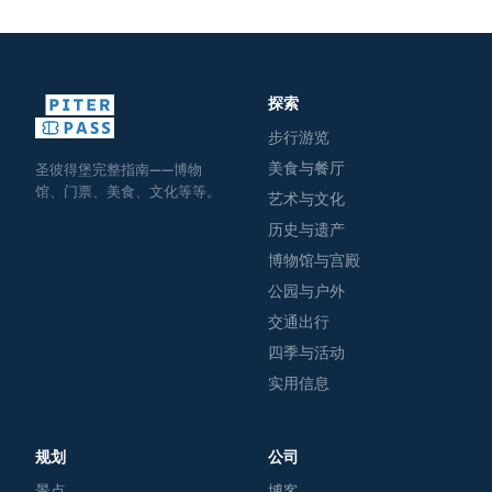
探索
步行游览
美食与餐厅
圣彼得堡完整指南——博物
馆、门票、美食、文化等等。
艺术与文化
历史与遗产
博物馆与宫殿
公园与户外
交通出行
四季与活动
实用信息
规划
公司
景点
博客