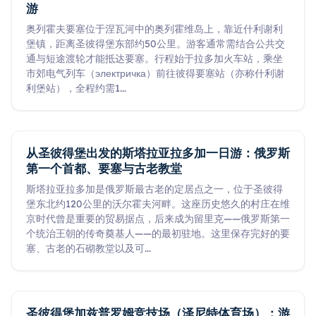
游
奥列霍夫要塞位于涅瓦河中的奥列霍维岛上，靠近什利谢利
堡镇，距离圣彼得堡东部约50公里。游客通常需结合公共交
通与短途渡轮才能抵达要塞。行程始于拉多加火车站，乘坐
市郊电气列车（электричка）前往彼得要塞站（亦称什利谢
利堡站），全程约需1
...
从圣彼得堡出发的斯塔拉亚拉多加一日游：俄罗斯
第一个首都、要塞与古老教堂
斯塔拉亚拉多加是俄罗斯最古老的定居点之一，位于圣彼得
堡东北约120公里的沃尔霍夫河畔。这座历史悠久的村庄在维
京时代曾是重要的贸易据点，后来成为留里克——俄罗斯第一
个统治王朝的传奇奠基人——的最初驻地。这里保存完好的要
塞、古老的石砌教堂以及可
...
圣彼得堡加兹普罗姆竞技场（泽尼特体育场）：游