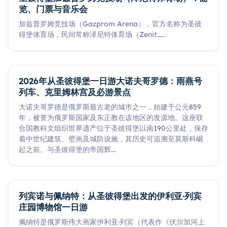
览、门票与音乐会
加兹普罗姆竞技场（Gazprom Arena），官方名称为圣彼
得堡体育场，民间常称泽尼特体育场（Zenit…
...
2026年从圣彼得堡一日游大诺夫哥罗德：雨燕号
列车、克里姆林宫及必游景点
大诺夫哥罗德是俄罗斯最古老的城市之一，始建于公元859
年，被誉为俄罗斯国家及东正教在该地区的发源地。这座联
合国教科文组织世界遗产位于圣彼得堡以南190公里处，保存
着中世纪建筑、壁画及城防设施，其历史可追溯至莫斯科崛
起之前。与圣彼得堡的帝国辉
...
列宾诺与佩纳特：从圣彼得堡出发的伊利亚·列宾
庄园博物馆一日游
佩纳特是俄罗斯伟大画家伊利亚·列宾（代表作《伏尔加河上