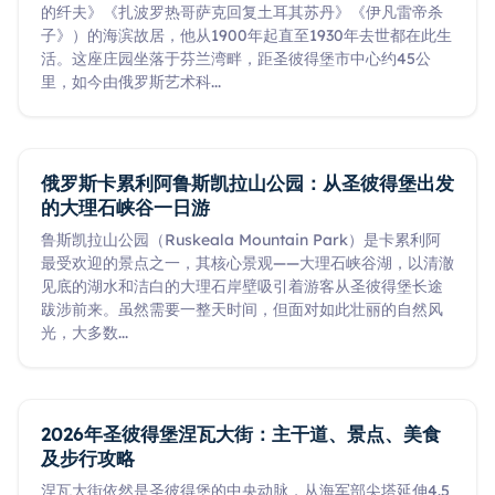
的纤夫》《扎波罗热哥萨克回复土耳其苏丹》《伊凡雷帝杀
子》）的海滨故居，他从1900年起直至1930年去世都在此生
活。这座庄园坐落于芬兰湾畔，距圣彼得堡市中心约45公
里，如今由俄罗斯艺术科
...
俄罗斯卡累利阿鲁斯凯拉山公园：从圣彼得堡出发
的大理石峡谷一日游
鲁斯凯拉山公园（Ruskeala Mountain Park）是卡累利阿
最受欢迎的景点之一，其核心景观——大理石峡谷湖，以清澈
见底的湖水和洁白的大理石岸壁吸引着游客从圣彼得堡长途
跋涉前来。虽然需要一整天时间，但面对如此壮丽的自然风
光，大多数
...
2026年圣彼得堡涅瓦大街：主干道、景点、美食
及步行攻略
涅瓦大街依然是圣彼得堡的中央动脉，从海军部尖塔延伸4.5