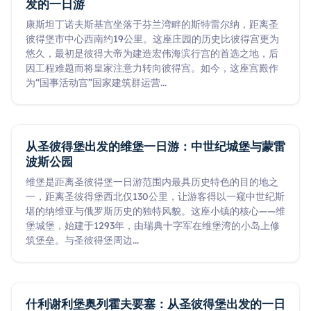
发的一日游
康斯坦丁诺夫斯基宫坐落于芬兰湾畔的斯特雷尔纳，距离圣
彼得堡市中心西南约19公里。这座庄园的历史比彼得宫更为
悠久，最初是彼得大帝为建造宏伟海滨行宫的首选之地，后
因工程难题而将皇家注意力转向彼得宫。如今，这座宫殿作
为“国事活动宫”国家建筑群运营
...
从圣彼得堡出发的维堡一日游：中世纪城堡与蒙雷
波斯公园
维堡是距离圣彼得堡一日游范围内最具历史特色的目的地之
一，距离圣彼得堡西北仅130公里，让游客得以一窥中世纪斯
堪的纳维亚与俄罗斯历史的独特风貌。这座小镇的核心——维
堡城堡，始建于1293年，由瑞典十字军在维堡湾的小岛上修
筑堡垒。与圣彼得堡周边
...
什利谢利堡奥列霍夫要塞：从圣彼得堡出发的一日