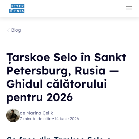
Blog
Țarskoe Selo în Sankt
Petersburg, Rusia —
Ghidul călătorului
pentru 2026
de Marina Çelik
7 minute de citire
•
14 iunie 2026