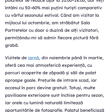
palatelor se reduce ușor la 10:00–18:00, dar veți
întâlni cu 50–60% mai puțini turiști comparativ
cu vârful sezonului estival. Când am vizitat la
mijlocul lui octombrie, am străbătut Sala
Portretelor cu doar o duzină de alți vizitatori,
permițându-mi să admir fiecare pictură fără
grabă.
Vizitele de
iarnă
, din noiembrie până în martie,
oferă cea mai atmosferică experiență, cu
parcuri acoperite de zăpadă și săli de palat
aproape goale. Prețurile de intrare scad, iar
accesul în parc devine gratuit. Totuși, multe
pavilioane exterioare sunt închise pentru sezon,
iar orele cu lumină naturală limitează
oportunitățile de fotografie. Palatul beneficiază