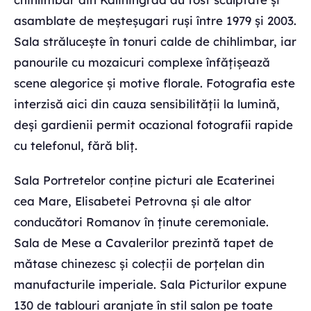
asamblate de meșteșugari ruși între 1979 și 2003.
Sala strălucește în tonuri calde de chihlimbar, iar
panourile cu mozaicuri complexe înfățișează
scene alegorice și motive florale. Fotografia este
interzisă aici din cauza sensibilității la lumină,
deși gardienii permit ocazional fotografii rapide
cu telefonul, fără bliț.
Sala Portretelor conține picturi ale Ecaterinei
cea Mare, Elisabetei Petrovna și ale altor
conducători Romanov în ținute ceremoniale.
Sala de Mese a Cavalerilor prezintă tapet de
mătase chinezesc și colecții de porțelan din
manufacturile imperiale. Sala Picturilor expune
130 de tablouri aranjate în stil salon pe toate