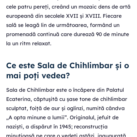
cele patru pereți, creând un mozaic dens de artă
europeană din secolele XVII și XVIII. Fiecare
sală se leagă lin de următoarea, formând un
promenadă continuă care durează 90 de minute
la un ritm relaxat.
Ce este Sala de Chihlimbar și o
mai poți vedea?
Sala de Chihlimbar este o încăpere din Palatul
Ecaterina, căptușită cu șase tone de chihlimbar
sculptat, foiță de aur și oglinzi, numită cândva
„A opta minune a lumii”. Originalul, jefuit de
naziști, a dispărut în 1945; reconstrucția
minuțioasă pe care o vedeți astăzi, inaugurată