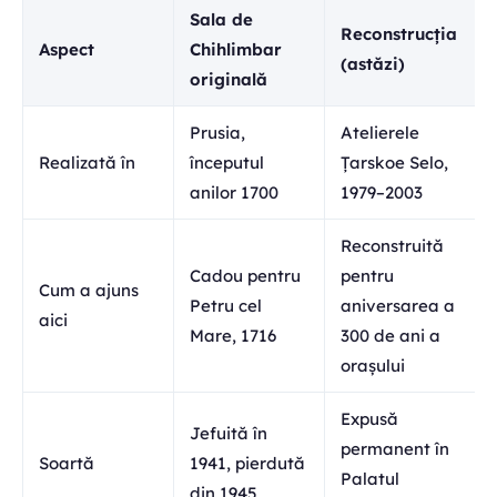
Sala de
Reconstrucția
Aspect
Chihlimbar
(astăzi)
originală
Prusia,
Atelierele
Realizată în
începutul
Țarskoe Selo,
anilor 1700
1979–2003
Reconstruită
Cadou pentru
pentru
Cum a ajuns
Petru cel
aniversarea a
aici
Mare, 1716
300 de ani a
orașului
Expusă
Jefuită în
permanent în
Soartă
1941, pierdută
Palatul
din 1945