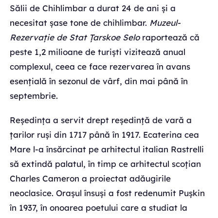
Sălii de Chihlimbar a durat 24 de ani și a
necesitat șase tone de chihlimbar.
Muzeul-
Rezervație de Stat Țarskoe Selo
raportează că
peste 1,2 milioane de turiști vizitează anual
complexul, ceea ce face rezervarea în avans
esențială în sezonul de vârf, din mai până în
septembrie.
Reședința a servit drept reședință de vară a
țarilor ruși din 1717 până în 1917. Ecaterina cea
Mare l-a însărcinat pe arhitectul italian Rastrelli
să extindă palatul, în timp ce arhitectul scoțian
Charles Cameron a proiectat adăugirile
neoclasice. Orașul însuși a fost redenumit Pușkin
în 1937, în onoarea poetului care a studiat la