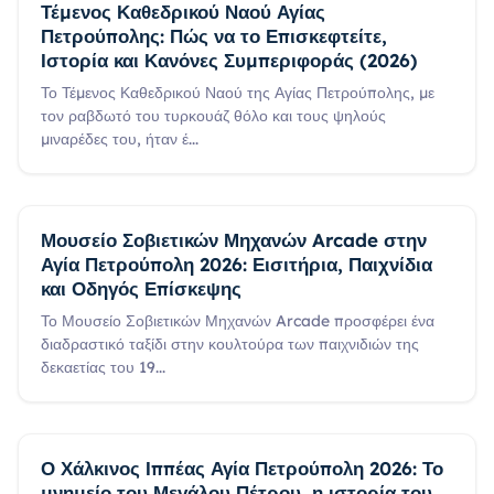
Τέμενος Καθεδρικού Ναού Αγίας
Πετρούπολης: Πώς να το Επισκεφτείτε,
Ιστορία και Κανόνες Συμπεριφοράς (2026)
Το Τέμενος Καθεδρικού Ναού της Αγίας Πετρούπολης, με
τον ραβδωτό του τυρκουάζ θόλο και τους ψηλούς
μιναρέδες του, ήταν έ
...
Μουσείο Σοβιετικών Μηχανών Arcade στην
Αγία Πετρούπολη 2026: Εισιτήρια, Παιχνίδια
και Οδηγός Επίσκεψης
Το Μουσείο Σοβιετικών Μηχανών Arcade προσφέρει ένα
διαδραστικό ταξίδι στην κουλτούρα των παιχνιδιών της
δεκαετίας του 19
...
Ο Χάλκινος Ιππέας Αγία Πετρούπολη 2026: Το
μνημείο του Μεγάλου Πέτρου, η ιστορία του,