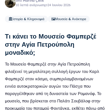
από Marina Çelik
10 λεπτά ανάγνωσης
•
24 Ιουνίου 2026
🏛️
🖼️
Ιστορία & Κληρονομιά
Μουσεία & Ανάκτορα
Τι κάνει το Μουσείο Φαμπερζέ
στην Αγία Πετρούπολη
μοναδικό;
Το Μουσείο Φαμπερζέ στην Αγία Πετρούπολη
φιλοξενεί τη μεγαλύτερη συλλογή έργων του Καρλ
Φαμπερζέ στον κόσμο, συμπεριλαμβανομένων
εννέα αυτοκρατορικών αυγών του Πάσχα που
παραγγέλθηκαν από τη δυναστεία των Ρομανόφ. Το
μουσείο, που βρίσκεται στο Παλάτι Σουβάλοφ στην
προκυμαία του ποταμού Φοντάνκα, εκθέτει πάνω από