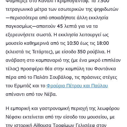
Φαμπερζέ στο Κανάλι Γκριμπογιέντοφ. Τα 7.500
τετραγωνικά μέτρα των εσωτερικών της ψηφιδωτών
—περισσότερα από οποιαδήποτε άλλη εκκλησία
παγκοσμίως—απαιτούν 45 λεπτά για να τα
εξερευνήσετε σωστά. Η εκκλησία λειτουργεί ως
μουσείο καθημερινά από τις 10:30 έως τις 18:00
(κλειστά τις Τετάρτες), με είσοδο 350 ρούβλια. Η
ανάβαση στο καμπαναριό της (με ένα μικρό επιπλέον
τέλος) προσφέρει θέα στην καμπύλη του Φοντάνκα
πέρα από το Παλάτι Σουβάλοφ, τις πράσινες στέγες
του Ερμιτάζ και το
Φρούριο Πέτρου και Παύλου
απέναντι από τον Νέβα.
Η εμπορική και γαστρονομική περιοχή της λεωφόρου
Νέφσκι εκτείνεται από την είσοδο του μουσείου, με
την ιστορική Αίθουσα Τροφίμων Γελισέεφ στον