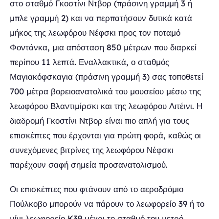
στο σταθμό Γκοστίνι Ντβορ (πράσινη γραμμή 3 ή
μπλε γραμμή 2) και να περπατήσουν δυτικά κατά
μήκος της λεωφόρου Νέφσκι προς τον ποταμό
Φοντάνκα, μια απόσταση 850 μέτρων που διαρκεί
περίπου 11 λεπτά. Εναλλακτικά, ο σταθμός
Μαγιακόφσκαγια (πράσινη γραμμή 3) σας τοποθετεί
700 μέτρα βορειοανατολικά του μουσείου μέσω της
λεωφόρου Βλαντιμίρσκι και της λεωφόρου Λιτέινι. Η
διαδρομή Γκοστίνι Ντβορ είναι πιο απλή για τους
επισκέπτες που έρχονται για πρώτη φορά, καθώς οι
συνεχόμενες βιτρίνες της λεωφόρου Νέφσκι
παρέχουν σαφή σημεία προσανατολισμού.
Οι επισκέπτες που φτάνουν από το αεροδρόμιο
Πούλκοβο μπορούν να πάρουν το λεωφορείο 39 ή το
μίνι λεωφορείο K39 μέχρι το σταθμό του μετρό