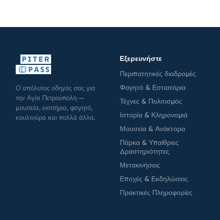
Εξερευνήστε
Περιπατητικές διαδρομές
Φαγητό & Εστιατόρια
Ο απόλυτος οδηγός σας για
την Αγία Πετρούπολη —
Τέχνες & Πολιτισμός
μουσεία, εισιτήρια, φαγητό,
Ιστορία & Κληρονομιά
κουλτούρα και πολλά άλλα.
Μουσεία & Ανάκτορα
Πάρκα & Υπαίθριες
Δραστηριότητες
Μετακινήσεις
Εποχές & Εκδηλώσεις
Πρακτικές Πληροφορίες