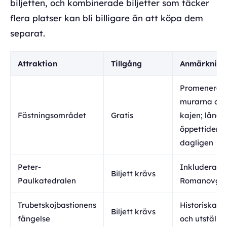
biljetten, och kombinerade biljetter som täcker
flera platser kan bli billigare än att köpa dem
separat.
Attraktion
Tillgång
Anmärkning
Promenera l
murarna oc
Fästningsområdet
Gratis
kajen; långa
öppettider
dagligen
Peter-
Inkluderar
Biljett krävs
Paulkatedralen
Romanovgr
Trubetskojbastionens
Historiska ce
Biljett krävs
fängelse
och utställn