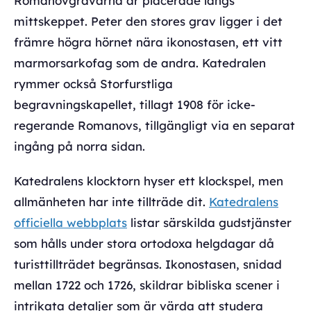
Romanovgravarna är placerade längs
mittskeppet. Peter den stores grav ligger i det
främre högra hörnet nära ikonostasen, ett vitt
marmorsarkofag som de andra. Katedralen
rymmer också Storfurstliga
begravningskapellet, tillagt 1908 för icke-
regerande Romanovs, tillgängligt via en separat
ingång på norra sidan.
Katedralens klocktorn hyser ett klockspel, men
allmänheten har inte tillträde dit.
Katedralens
officiella webbplats
listar särskilda gudstjänster
som hålls under stora ortodoxa helgdagar då
turisttillträdet begränsas. Ikonostasen, snidad
mellan 1722 och 1726, skildrar bibliska scener i
intrikata detaljer som är värda att studera