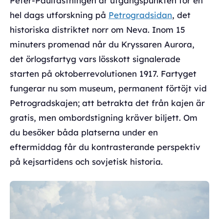
Peter-Paulfästningen är utgångspunkten för en
hel dags utforskning på
Petrogradsidan
, det
historiska distriktet norr om Neva. Inom 15
minuters promenad når du Kryssaren Aurora,
det örlogsfartyg vars lösskott signalerade
starten på oktoberrevolutionen 1917. Fartyget
fungerar nu som museum, permanent förtöjt vid
Petrogradskajen; att betrakta det från kajen är
gratis, men ombordstigning kräver biljett. Om
du besöker båda platserna under en
eftermiddag får du kontrasterande perspektiv
på kejsartidens och sovjetisk historia.