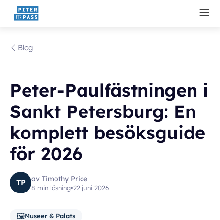
Blog
Peter-Paulfästningen i
Sankt Petersburg: En
komplett besöksguide
för 2026
av Timothy Price
TP
8 min läsning
•
22 juni 2026
🖼️
Museer & Palats