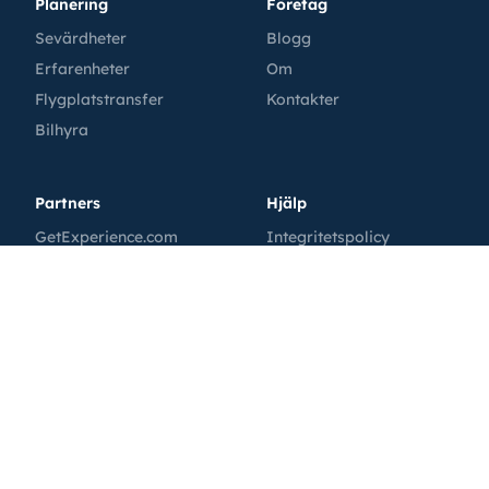
Planering
Företag
Sevärdheter
Blogg
Erfarenheter
Om
Flygplatstransfer
Kontakter
Bilhyra
Partners
Hjälp
GetExperience.com
Integritetspolicy
GetTransfer.com
Villkor
GetRentacar.com
Cookiepolicy
GetBoat.com
MoscowPass
Tutkakdoma.ru