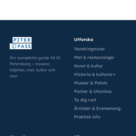
Utforska
Vandringsturer
Mat & restauranger
Din kompletta guide till St.
Petersburg – museer,
Konst & kultur
biljetter, mat, kultur och
Historia & kulturarv
mer.
Museer & Palats
Parker & Utomhus
Ta dig runt
Årstider & Evenemang
Praktisk info