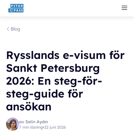
Blog
Rysslands e-visum för
Sankt Petersburg
2026: En steg-för-
steg-guide för
ansökan
av Selin Aydın
7 min läsning
•
22 juni 2026