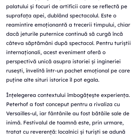
palatului și focuri de artificii care se reflectă pe
suprafața apei, dublând spectacolul. Este o
reamintire emoționantă a trecerii timpului, chiar
dacă jeturile puternice continuă să curgă încă
câteva săptămâni după spectacol. Pentru turiștii
internaționali, acest eveniment oferă o
perspectivă unică asupra istoriei și ingineriei
rusești, învelită într-un pachet emoțional pe care
puține alte situri istorice îl pot egala.
Înțelegerea contextului îmbogățește experiența.
Peterhof a fost conceput pentru a rivaliza cu
Versailles-ul, iar fântânile au fost bătăile sale de
inimă. Festivalul de toamnă este, prin urmare,
tratat cu reverență: localnici și turiști se adună