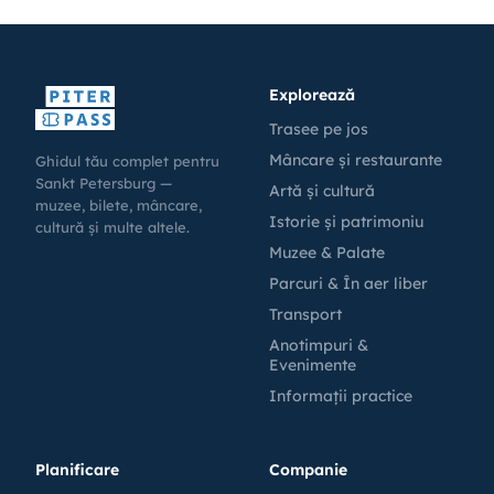
Explorează
Trasee pe jos
Mâncare și restaurante
Ghidul tău complet pentru
Sankt Petersburg —
Artă și cultură
muzee, bilete, mâncare,
Istorie și patrimoniu
cultură și multe altele.
Muzee & Palate
Parcuri & În aer liber
Transport
Anotimpuri &
Evenimente
Informații practice
Planificare
Companie