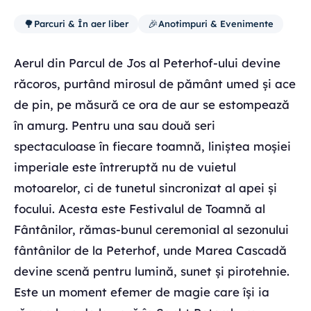
🌳
🎉
Parcuri & În aer liber
Anotimpuri & Evenimente
Aerul din Parcul de Jos al Peterhof-ului devine
răcoros, purtând mirosul de pământ umed și ace
de pin, pe măsură ce ora de aur se estompează
în amurg. Pentru una sau două seri
spectaculoase în fiecare toamnă, liniștea moșiei
imperiale este întreruptă nu de vuietul
motoarelor, ci de tunetul sincronizat al apei și
focului. Acesta este Festivalul de Toamnă al
Fântânilor, rămas-bunul ceremonial al sezonului
fântânilor de la Peterhof, unde Marea Cascadă
devine scenă pentru lumină, sunet și pirotehnie.
Este un moment efemer de magie care își ia