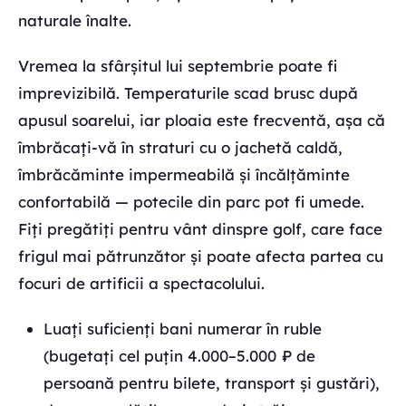
naturale înalte.
Vremea la sfârșitul lui septembrie poate fi
imprevizibilă. Temperaturile scad brusc după
apusul soarelui, iar ploaia este frecventă, așa că
îmbrăcați-vă în straturi cu o jachetă caldă,
îmbrăcăminte impermeabilă și încălțăminte
confortabilă — potecile din parc pot fi umede.
Fiți pregătiți pentru vânt dinspre golf, care face
frigul mai pătrunzător și poate afecta partea cu
focuri de artificii a spectacolului.
Luați suficienți bani numerar în ruble
(bugetați cel puțin 4.000–5.000 ₽ de
persoană pentru bilete, transport și gustări),