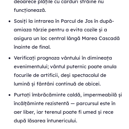
deoarece plățile cu carduri străine nu
funcționează.
Sosiți la intrarea în Parcul de Jos în după-
amiaza târzie pentru a evita cozile și a
asigura un loc central lângă Marea Cascadă
înainte de final.
Verificați prognoza vântului în dimineața
evenimentului; vântul puternic poate anula
focurile de artificii, deși spectacolul de
lumină și fântâni continuă de obicei.
Purtați îmbrăcăminte caldă, impermeabilă și
încălțăminte rezistentă — parcursul este în
aer liber, iar terenul poate fi umed și rece
după lăsarea întunericului.