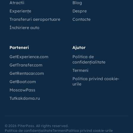
Atractii
Blog
Experiențe
Despre
Transferuri aeroportuare
Contacte
Închiriere auto
Parteneri
Ajutor
GetExperience.com
Politica de
confidențialitate
GetTransfer.com
Termeni
GetRentacar.com
Politica privind cookie-
GetBoat.com
urile
MoscowPass
Tutkakdoma.ru
©
2026
PiterPass. All rights reserved.
Politica de confidențialitate
Termeni
Politica privind cookie-urile