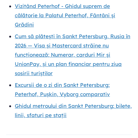
Vizitând Peterhof - Ghidul suprem de
călătorie la Palatul Peterhof, Fântâni și
Grădini
Cum să plătești în Sankt Petersburg, Rusia în
2026 — Visa și Mastercard străine nu
funcționează; Numerar, carduri Mir și
UnionPay, și un plan financiar pentru ziua
sosirii turiștilor
Excursii de o zi din Sankt Petersburg:
Peterhof, Pușkin, Vyborg comparativ
Ghidul metroului din Sankt Petersburg: bilete,
linii, sfaturi pe stații