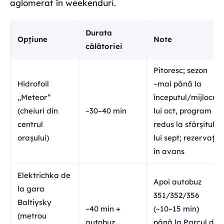
aglomerat în weekenduri.
Durata
Opțiune
Note
călătoriei
Pitoresc; sezon
Hidrofoil
~mai până la
„Meteor”
începutul/mijlocul
(cheiuri din
~30–40 min
lui oct, program
centrul
redus la sfârșitul
orașului)
lui sept; rezervați
în avans
Elektrichka de
Apoi autobuz
la gara
351/352/356
Baltiysky
~40 min +
(~10–15 min)
(metrou
autobuz
până la Parcul de