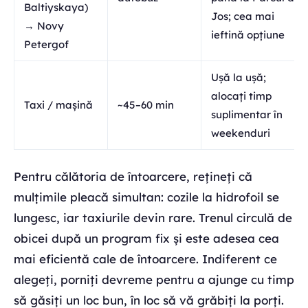
Baltiyskaya)
Jos; cea mai
→ Novy
ieftină opțiune
Petergof
Ușă la ușă;
alocați timp
Taxi / mașină
~45–60 min
suplimentar în
weekenduri
Pentru călătoria de întoarcere, rețineți că
mulțimile pleacă simultan: cozile la hidrofoil se
lungesc, iar taxiurile devin rare. Trenul circulă de
obicei după un program fix și este adesea cea
mai eficientă cale de întoarcere. Indiferent ce
alegeți, porniți devreme pentru a ajunge cu timp
să găsiți un loc bun, în loc să vă grăbiți la porți.