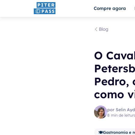
Compre agora
Blog
O Cava
Peters
Pedro, 
como vi
por Selin Ayd
8 min de leitur
🍽️
Gastronomia e r