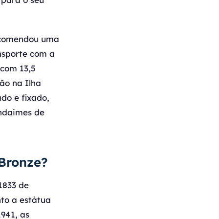
encomendou uma
nsporte com a
 com 13,5
ão na Ilha
ado e fixado,
ndaimes de
 Bronze?
1833 de
to a estátua
941, as