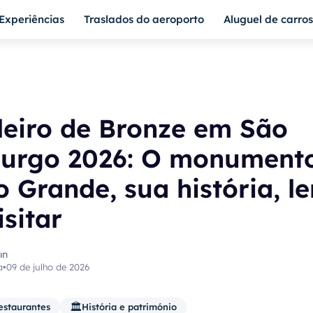
Experiências
Traslados do aeroporto
Aluguel de carros
leiro de Bronze em São
burgo 2026: O monument
o Grande, sua história, l
sitar
ın
a
•
09 de julho de 2026
🏛️
estaurantes
História e património