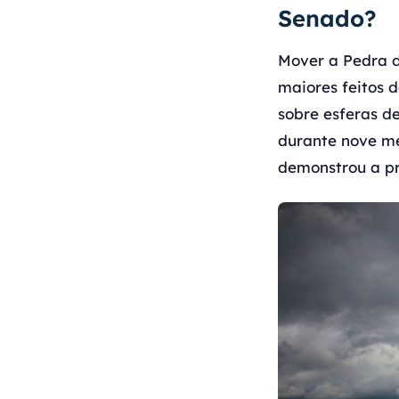
Senado?
Mover a Pedra d
maiores feitos d
sobre esferas d
durante nove me
demonstrou a pr