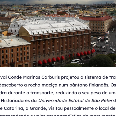
val Conde Marinos Carburis projetou o sistema de tra
 descoberto a rocha maciça num pântano finlandês. O
dra durante o transporte, reduzindo o seu peso de u
. Historiadores da
Universidade Estatal de São Peters
Catarina, a Grande, visitou pessoalmente o local de
ompreendendo o valor propagandístico do monumento