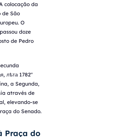
 A colocação da
o de São
europeu. O
 passou doze
osto de Pedro
secunda
я, лѣта 1782"
rina, a Segunda,
sia através de
al, elevando-se
Praça do Senado.
à Praça do