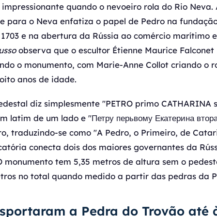
 impressionante quando o nevoeiro rola do Rio Neva.
te para o Neva enfatiza o papel de Pedro na fundaçã
1703 e na abertura da Rússia ao comércio marítimo 
usso
observa que o escultor Étienne Maurice Falconet
ndo o monumento, com Marie-Anne Collot criando o r
ito anos de idade.
 pedestal diz simplesmente "PETRO primo CATHARINA 
latim de um lado e "Петру перьвому Екатерина втора
ro, traduzindo-se como "A Pedro, o Primeiro, de Cata
icatória conecta dois dos maiores governantes da Rús
O monumento tem 5,35 metros de altura sem o pedest
tros no total quando medido a partir das pedras da 
sportaram a Pedra do Trovão até 