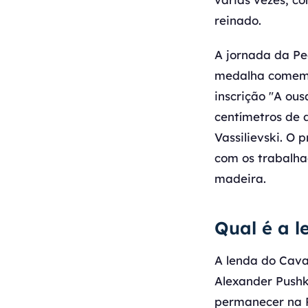
reinado.
A jornada da P
medalha comemo
inscrição "A ou
centímetros de 
Vassilievski. O 
com os trabalh
madeira.
Qual é a 
A lenda do Cava
Alexander Pushk
permanecer na P