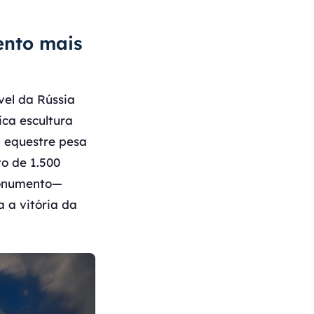
ento mais
el da Rússia
ca escultura
a equestre pesa
o de 1.500
monumento—
 a vitória da