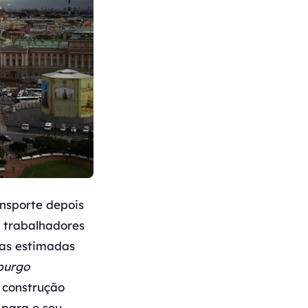
nsporte depois
s trabalhadores
mas estimadas
burgo
 construção
 para o seu