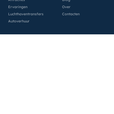
Ervaringen
Over
Luchthaventransfers
Contacten
Autoverhuur
Partners
Help
GetExperience.com
Privacybeleid
GetTransfer.com
Voorwaarden
GetRentacar.com
Cookiebeleid
GetBoat.com
MoscowPass
Tutkakdoma.ru
©
2026
PiterPass. All rights reserved.
Privacybeleid
Voorwaarden
Cookiebeleid