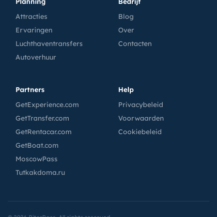
Planning
Bedrijf
Attracties
Blog
Ervaringen
Over
Luchthaventransfers
Contacten
Autoverhuur
Partners
Help
GetExperience.com
Privacybeleid
GetTransfer.com
Voorwaarden
GetRentacar.com
Cookiebeleid
GetBoat.com
MoscowPass
Tutkakdoma.ru