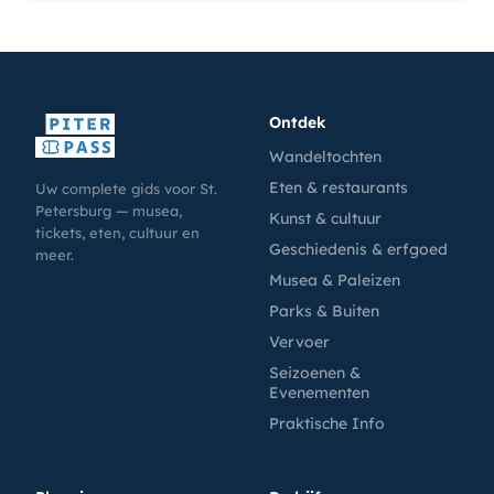
Ontdek
Wandeltochten
Eten & restaurants
Uw complete gids voor St.
Petersburg — musea,
Kunst & cultuur
tickets, eten, cultuur en
Geschiedenis & erfgoed
meer.
Musea & Paleizen
Parks & Buiten
Vervoer
Seizoenen &
Evenementen
Praktische Info