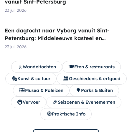
vanuit Sint-Petersburg
23 juli 2026
Een dagtocht naar Vyborg vanuit Sint-
Petersburg: Middeleeuws kasteel en
Monrepos Park
23 juli 2026
🚶
🍽️
Wandeltochten
Eten & restaurants
🎭
🏛️
Kunst & cultuur
Geschiedenis & erfgoed
🖼️
🌳
Musea & Paleizen
Parks & Buiten
🚇
🎉
Vervoer
Seizoenen & Evenementen
🧭
Praktische Info