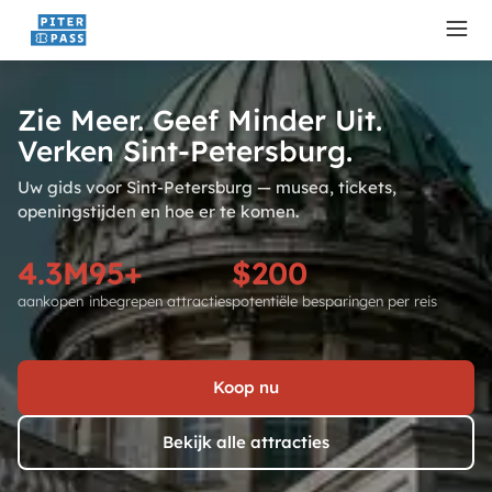
Zie Meer. Geef Minder Uit.
Verken Sint-Petersburg.
Uw gids voor Sint-Petersburg — musea, tickets,
openingstijden en hoe er te komen.
4.3M
95+
$200
aankopen
inbegrepen attracties
potentiële besparingen per reis
Koop nu
Bekijk alle attracties