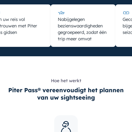
 reis vol
Nabijgelegen
Gecontr
uwen met Piter
bezienswaardigheden
bijgewe
idsen
gegroepeerd, zodat één
seizoen
trip meer omvat
Hoe het werkt
Piter Pass® vereenvoudigt het plannen
van uw sightseeing