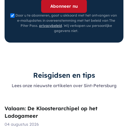
Abonneer nu
Door u te abonneren, gaat u akkoord met het ontvangen van
e-mailupdates in overeenstemming met het beleid van The
Piter Pass.
privacybeleid
.
Wij verkopen uw persoonlijke
gegevens niet.
Reisgidsen en tips
Lees onze nieuwste artikelen over Sint-Petersburg
Valaam: De Kloosterarchipel op het
Ladogameer
04 augustus 2026