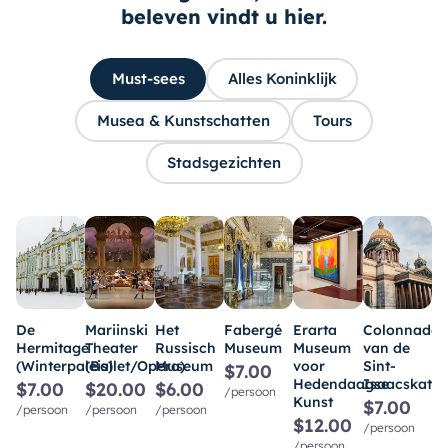
beleven vindt u hier.
Must-sees
Alles Koninklijk
Musea & Kunstschatten
Tours
Stadsgezichten
Pe
De
Mariinski
Het
Fabergé
Erarta
Colonnade
Pa
Hermitage
Theater
Russisch
Museum
Museum
van de
Tu
(Winterpaleis)
(Ballet/Opera)
Museum
voor
Sint-
$7.00
Hedendaagse
Isaacskathe
$
$7.00
$20.00
$6.00
/persoon
Kunst
$7.00
/p
/persoon
/persoon
/persoon
$12.00
/persoon
/persoon