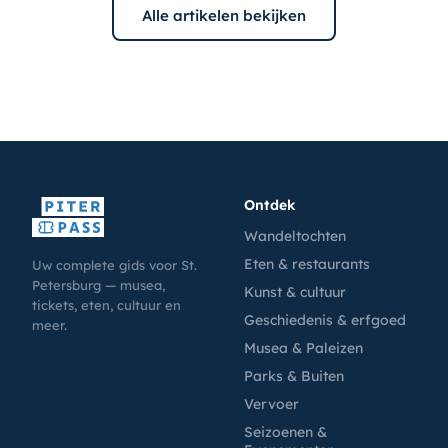
Alle artikelen bekijken
Ontdek
Wandeltochten
Eten & restaurants
Uw complete gids voor St.
Petersburg — musea,
Kunst & cultuur
tickets, eten, cultuur en
Geschiedenis & erfgoed
meer.
Musea & Paleizen
Parks & Buiten
Vervoer
Seizoenen &