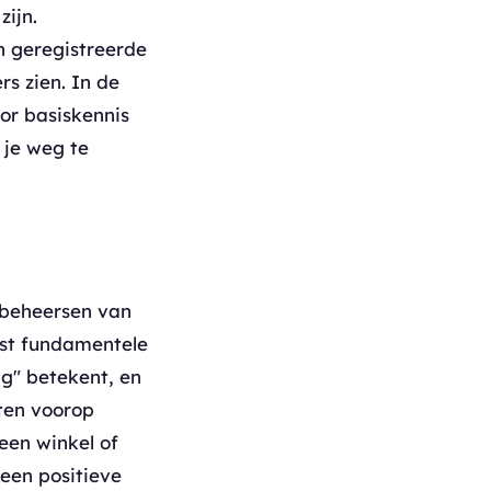
ijn.
en geregistreerde
rs zien. In de
or basiskennis
 je weg te
t beheersen van
est fundamentele
ag" betekent, en
ten voorop
een winkel of
een positieve