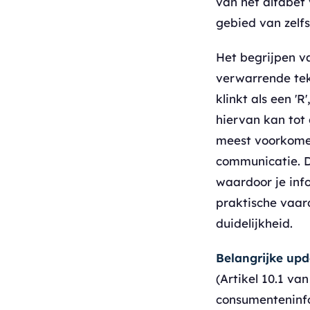
van het alfabet 
gebied van zelf
Het begrijpen va
verwarrende teken
klinkt als een 'R'
hiervan kan tot 
meest voorkomen
communicatie. D
waardoor je info
praktische vaar
duidelijkheid.
Belangrijke upd
(Artikel 10.1 v
consumenteninfo