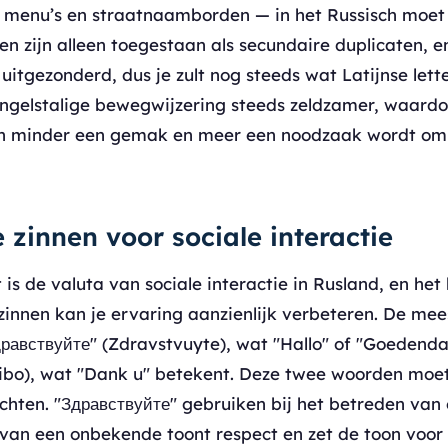
 menu’s en straatnaamborden — in het Russisch moet z
en zijn alleen toegestaan als secundaire duplicaten, 
itgezonderd, dus je zult nog steeds wat Latijnse lette
Engelstalige bewegwijzering steeds zeldzamer, waardo
sch minder een gemak en meer een noodzaak wordt om
zinnen voor sociale interactie
is de valuta van sociale interactie in Rusland, en he
lzinnen kan je ervaring aanzienlijk verbeteren. De me
дравствуйте" (Zdravstvuyte), wat "Hallo" of "Goedend
ibo), wat "Dank u" betekent. Deze twee woorden moe
chten. "Здравствуйте" gebruiken bij het betreden van 
van een onbekende toont respect en zet de toon voor 