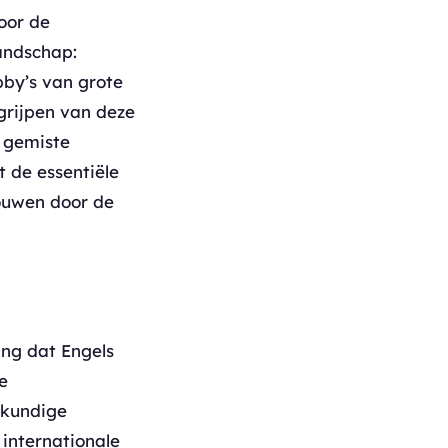
oor de
landschap:
bby’s van grote
grijpen van deze
t gemiste
t de essentiële
rouwen door de
ng dat Engels
e
lkundige
 internationale