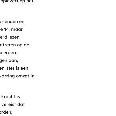
 oplevert op het
 vrienden en
e 'P', maar
keerd lezen
entreren op de
ceerdere
ngen aan,
n. Het is een
warring omzet in
 kracht is
 vereist dat
orden,