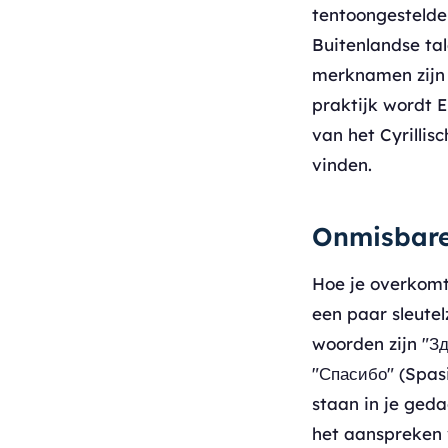
tentoongestelde
Buitenlandse tal
merknamen zijn u
praktijk wordt 
van het Cyrilli
vinden.
Onmisbare 
Hoe je overkomt 
een paar sleute
woorden zijn "З
"Спасибо" (Spas
staan in je geda
het aanspreken 