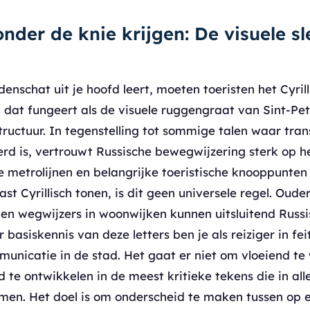
onder de knie krijgen: De visuele sl
enschat uit je hoofd leert, moeten toeristen het Cyril
, dat fungeert als de visuele ruggengraat van Sint-Pe
ructuur. In tegenstelling tot sommige talen waar trans
d is, vertrouwt Russische bewegwijzering sterk op het
 metrolijnen en belangrijke toeristische knooppunten
ast Cyrillisch tonen, is dit geen universele regel. Oude
 en wegwijzers in woonwijken kunnen uitsluitend Russ
 basiskennis van deze letters ben je als reiziger in fei
unicatie in de stad. Het gaat er niet om vloeiend t
 te ontwikkelen in de meest kritieke tekens die in al
omen. Het doel is om onderscheid te maken tussen op e