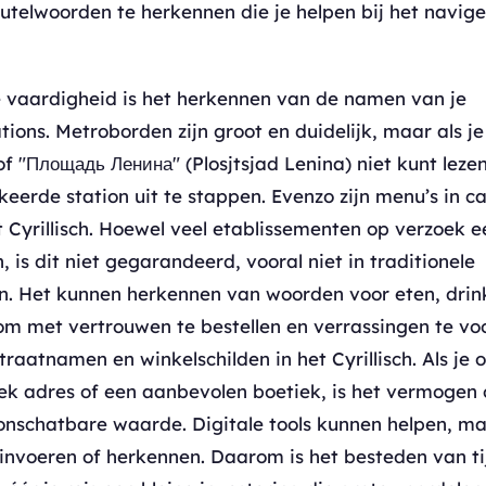
eutelwoorden te herkennen die je helpen bij het navig
e vaardigheid is het herkennen van de namen van je
ons. Metroborden zijn groot en duidelijk, maar als j
of "Площадь Ленина" (Plosjtsjad Lenina) niet kunt lezen
erkeerde station uit te stappen. Evenzo zijn menu’s in c
et Cyrillisch. Hoewel veel etablissementen op verzoek e
is dit niet gegarandeerd, vooral niet in traditionele
. Het kunnen herkennen van woorden voor eten, drink
t om met vertrouwen te bestellen en verrassingen te v
traatnamen en winkelschilden in het Cyrillisch. Als je 
iek adres of een aanbevolen boetiek, is het vermoge
onschatbare waarde. Digitale tools kunnen helpen, ma
 invoeren of herkennen. Daarom is het besteden van ti