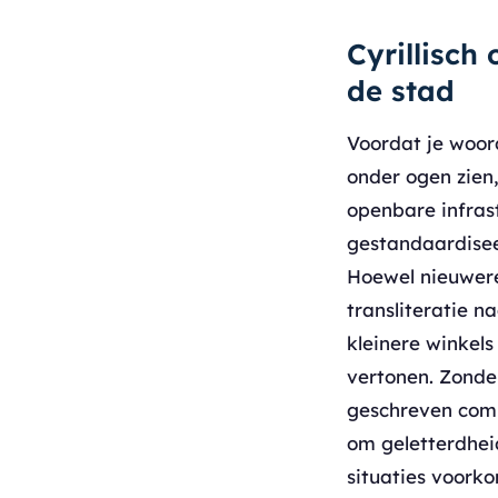
Cyrillisch 
de stad
Voordat je woord
onder ogen zien
openbare infrast
gestandaardiseer
Hoewel nieuwere
transliteratie na
kleinere winkels
vertonen. Zonder
geschreven comm
om geletterdheid
situaties voork