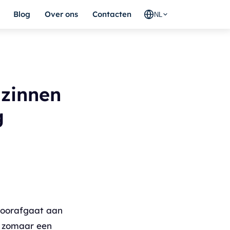
Blog
Over ons
Contacten
NL
 zinnen
g
 voorafgaat aan
t zomaar een