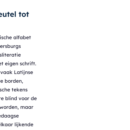
eutel tot
lische alfabet
tersburgs
literatie
 eigen schrift.
 vaak Latijnse
re borden,
ische tekens
te blind voor de
e worden, maar
ledaagse
lkaar lijkende