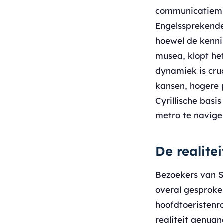
communicatiemid
Engelssprekende 
hoewel de kennis
musea, klopt het
dynamiek is cruc
kansen, hogere p
Cyrillische basi
metro te naviger
De realite
Bezoekers van S
overal gesproken
hoofdtoeristenro
realiteit genuan