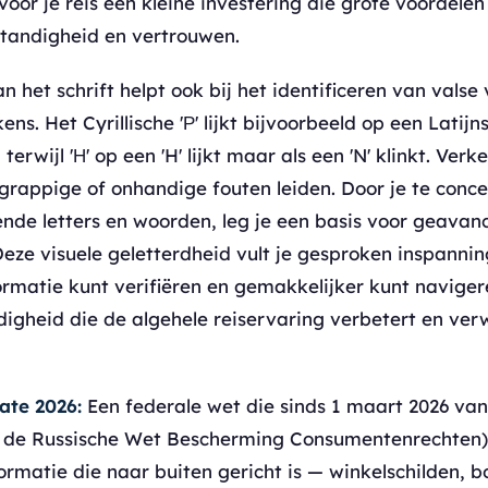
vóór je reis een kleine investering die grote voordelen
standigheid en vertrouwen.
n het schrift helpt ook bij het identificeren van valse
s. Het Cyrillische 'Р' lijkt bijvoorbeeld op een Latijns
, terwijl 'Н' op een 'H' lijkt maar als een 'N' klinkt. Ver
grappige of onhandige fouten leiden. Door je te conc
de letters en woorden, leg je een basis voor geavan
eze visuele geletterdheid vult je gesproken inspanni
rmatie kunt verifiëren en gemakkelijker kunt navigere
digheid die de algehele reiservaring verbetert en ver
ate 2026:
Een federale wet die sinds 1 maart 2026 van
an de Russische Wet Bescherming Consumentenrechten)
rmatie die naar buiten gericht is — winkelschilden, b