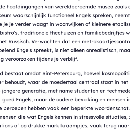
 de hoofdingangen van wereldberoemde musea zoals 
seum waarschijnlijk functioneel Engels spreken, neemt
e je je verder waagt in woonwijken of kleinere etabli
 bistro’s, traditionele theehuizen en familiebedrijfjes 
 het Russisch. Verwachten dat een metrokaartjescontro
oeiend Engels spreekt, is niet alleen onrealistisch, ma
g veroorzaken tijdens je verblijf.
id bestaat omdat Sint-Petersburg, hoewel kosmopoliti
er behoudt, waar de moedertaal centraal staat in het 
De jongere generatie, met name studenten en techmed
k goed Engels, maar de oudere bevolking en mensen in
de beroepen hebben vaak een beperkte woordenschat
mensen die wat Engels kennen in stressvolle situaties, 
tations of op drukke marktkraampjes, vaak terug naa