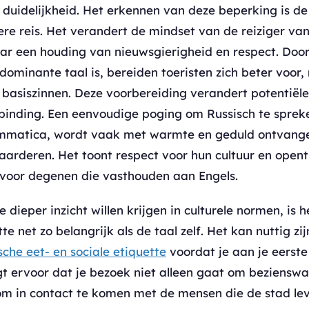
 duidelijkheid. Het erkennen van deze beperking is de
ere reis. Het verandert de mindset van de reiziger va
ar een houding van nieuwsgierigheid en respect. Doo
dominante taal is, bereiden toeristen zich beter voor,
 basiszinnen. Deze voorbereiding verandert potentiële 
binding. Een eenvoudige poging om Russisch te spreke
mmatica, wordt vaak met warmte en geduld ontvangen
aarderen. Het toont respect voor hun cultuur en opent
n voor degenen die vasthouden aan Engels.
e dieper inzicht willen krijgen in culturele normen, is 
tte net zo belangrijk als de taal zelf. Het kan nuttig z
sche eet- en sociale etiquette
voordat je aan je eerste
gt ervoor dat je bezoek niet alleen gaat om beziensw
om in contact te komen met de mensen die de stad le