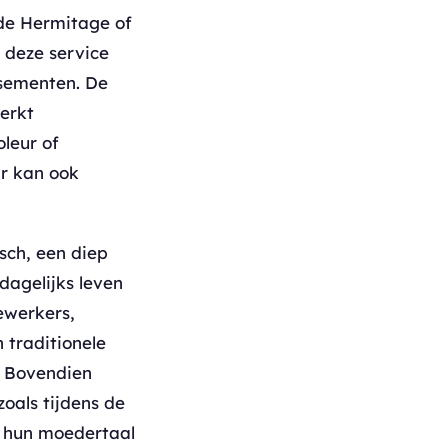
de Hermitage of
 deze service
ssementen. De
werkt
leur of
ar kan ook
sch, een diep
dagelijks leven
ewerkers,
 traditionele
. Bovendien
zoals tijdens de
r hun moedertaal