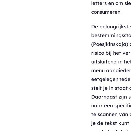
letters en om sl
consumeren.
De belangrijkst
bestemmingsstati
(Poesjkinskaja) 
risico bij het v
uitsluitend in h
menu aanbieden, 
eetgelegenheden
stelt je in staa
Daarnaast zijn s
naar een specif
te scannen van 
je de tekst kunt