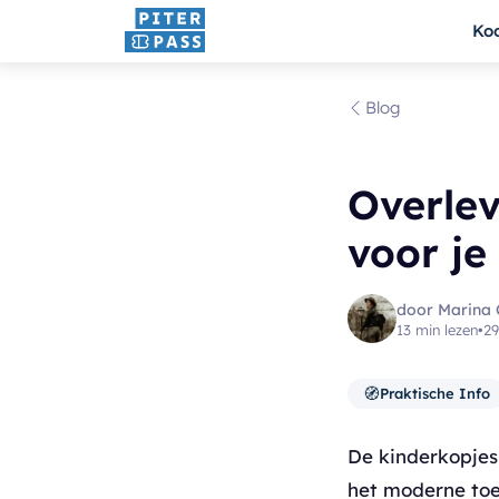
Ko
Blog
Overlev
voor je
door Marina 
13 min lezen
•
29
🧭
Praktische Info
De kinderkopjes
het moderne toe