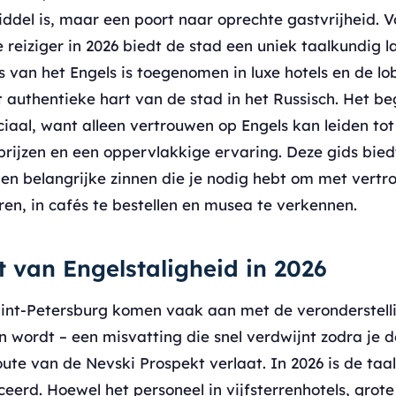
del is, maar een poort naar oprechte gastvrijheid. V
reiziger in 2026 biedt de stad een uniek taalkundig 
 van het Engels is toegenomen in luxe hotels en de lo
 authentieke hart van de stad in het Russisch. Het be
iaal, want alleen vertrouwen op Engels kan leiden to
rijzen en een oppervlakkige ervaring. Deze gids bied
s en belangrijke zinnen die je nodig hebt om met vert
en, in cafés te bestellen en musea te verkennen.
it van Engelstaligheid in 2026
int-Petersburg komen vaak aan met de veronderstelli
 wordt – een misvatting die snel verdwijnt zodra je d
ute van de Nevski Prospekt verlaat. In 2026 is de taa
ceerd. Hoewel het personeel in vijfsterrenhotels, grote