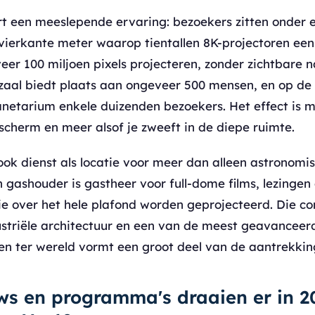
rt een meeslepende ervaring: bezoekers zitten onder 
vierkante meter waarop tientallen 8K-projectoren e
eer 100 miljoen pixels projecteren, zonder zichtbare 
 zaal biedt plaats aan ongeveer 500 mensen, en op de
netarium enkele duizenden bezoekers. Het effect is m
scherm en meer alsof je zweeft in de diepe ruimte.
ook dienst als locatie voor meer dan alleen astronomi
 gashouder is gastheer voor full-dome films, lezingen
die over het hele plafond worden geprojecteerd. Die c
striële architectuur en een van de meest geavanceer
en ter wereld vormt een groot deel van de aantrekkin
s en programma's draaien er in 20