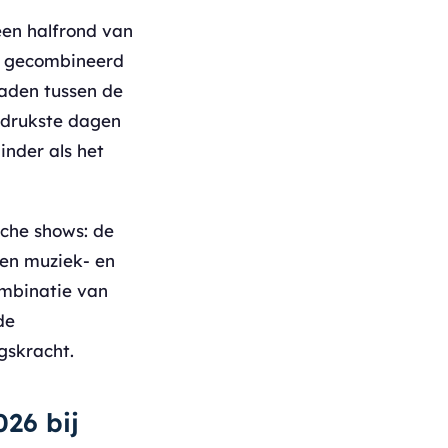
een halfrond van
en gecombineerd
naden tussen de
 drukste dagen
inder als het
sche shows: de
 en muziek- en
ombinatie van
de
gskracht.
26 bij