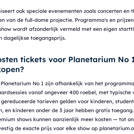
niseert ook speciale evenementen zoals concerten en
n van de full-dome projectie. Programma's en prijzen
 show wordt afzonderlijk vermeld met een eigen starttij
n dagelijkse toegangsprijs.
sten tickets voor Planetarium No 
kopen?
j Planetarium No 1 zijn afhankelijk van het programma
ardsessies vanaf ongeveer 400 roebel, met typische vo
; gereduceerde tarieven gelden voor kinderen, studen
, en kinderen onder de 3 jaar hebben gratis toegang.
emium shows kunnen aanzienlijk meer kosten — tot on
vestig de exacte prijs voor elke show op planetarium.o