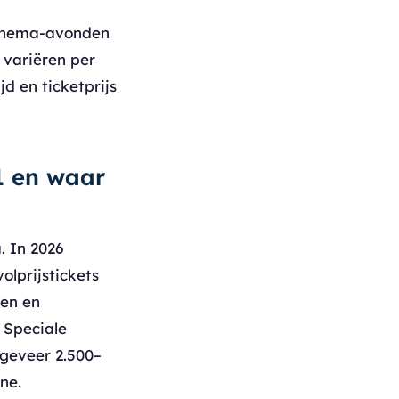
 thema-avonden
 variëren per
d en ticketprijs
1 en waar
. In 2026
lprijstickets
ten en
 Speciale
geveer 2.500–
ne.