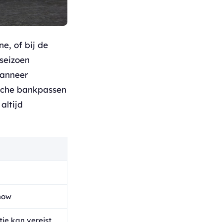
e, of bij de
gseizoen
wanneer
ische bankpassen
altijd
how
tie kan vereist