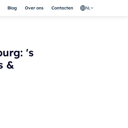
Blog
Over ons
Contacten
NL
urg: 's
s &