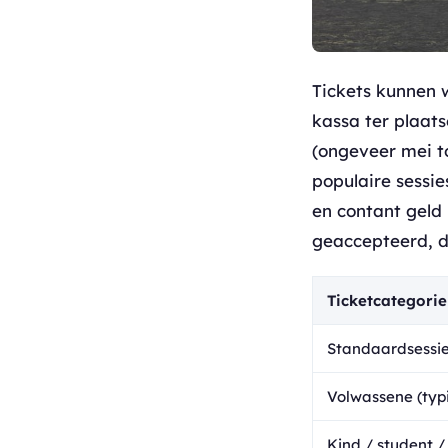
Tickets kunnen w
kassa ter plaats
(ongeveer mei t
populaire sessi
en contant geld 
geaccepteerd, d
Ticketcategorie
Standaardsessi
Volwassene (typi
Kind / student /