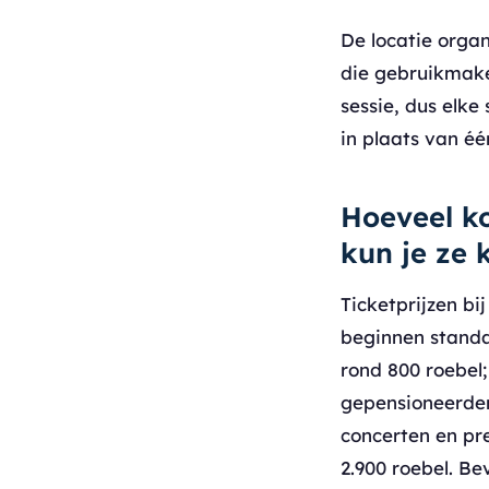
De locatie orga
die gebruikmake
sessie, dus elke
in plaats van éé
Hoeveel ko
kun je ze 
Ticketprijzen bi
beginnen standa
rond 800 roebel
gepensioneerden
concerten en pr
2.900 roebel. Be