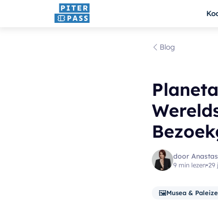
Ko
Blog
Planeta
Werelds
Bezoek
door Anastas
9 min lezen
•
29 
🖼️
Musea & Paleiz