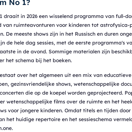
um No 1?
1 draait in 2026 een wisselend programma van full-dom
d van ruimteavonturen voor kinderen tot astrofysica-
n. De meeste shows zijn in het Russisch en duren ong
zijn de hele dag sessies, met de eerste programma's 
 laatste in de avond. Sommige materialen zijn beschik
er het schema bij het boeken.
bestaat over het algemeen uit een mix van educatiev
pen, gezinsvriendelijke shows, wetenschappelijke doc
concerten die op de koepel worden geprojecteerd. Popu
r wetenschappelijke films over de ruimte en het heela
s voor jongere kinderen. Omdat titels en tijden door
n het huidige repertoire en het sessieschema vermeld
m.one.