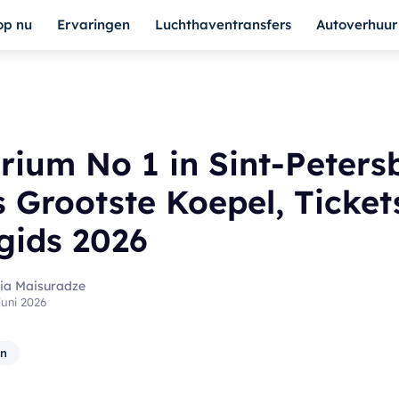
op nu
Ervaringen
Luchthaventransfers
Autoverhuur
rium No 1 in Sint-Petersb
 Grootste Koepel, Ticket
gids 2026
ia Maisuradze
juni 2026
en