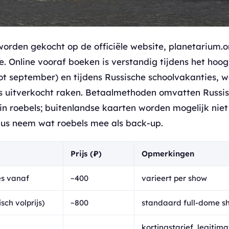
orden gekocht op de officiële website, planetarium.on
e. Online vooraf boeken is verstandig tijdens het hoo
ot september) en tijdens Russische schoolvakanties, 
es uitverkocht raken. Betaalmethoden omvatten Russ
in roebels; buitenlandse kaarten worden mogelijk niet 
us neem wat roebels mee als back-up.
Prijs (₽)
Opmerkingen
es vanaf
~400
varieert per show
sch volprijs)
~800
standaard full-dome s
kortingstarief, legitima