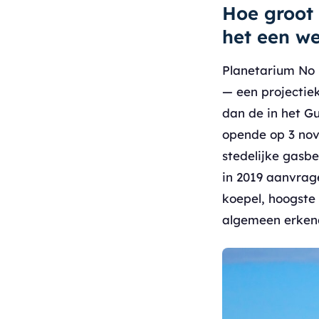
Hoe groot 
het een we
Planetarium No 
— een projectie
dan de in het G
opende op 3 nov
stedelijke gasb
in 2019 aanvrag
koepel, hoogste
algemeen erkend