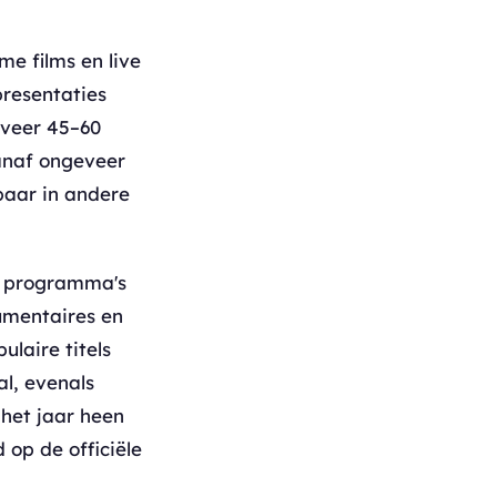
e films en live
presentaties
eveer 45–60
vanaf ongeveer
baar in andere
e programma's
umentaires en
laire titels
l, evenals
 het jaar heen
 op de officiële