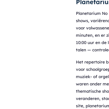
Planetari
Planetarium No 
shows, variëren
voor volwassene
minuten, en er 
10:00 uur en de
talen — controle
Het repertoire 
voor schoolgroe
muziek- of orgel
waren onder mee
thematische show
veranderen, staa
site, planetariu