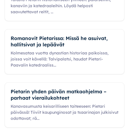
kanaviin ja katedraaleihin. Löydä helposti
saavutettavat reitit,
...
Romanovit Pietarissa: Missä he asuivat,
hallitsivat ja lepäävät
Kolmesataa vuotta dynastian historiaa paikoissa,
joissa voit kävellä: Talvipalatsi, haudat Pietari-
Paavalin katedraaliss
...
Pietarin yhden päivän matkaohjelma –
parhaat vierailukohteet
Kanavasumusta keisarilliseen taiteeseen: Pietari
päivässä! Tiiviit kaupunginosat ja tsaarinajan julkisivut
odottavat; rä
...