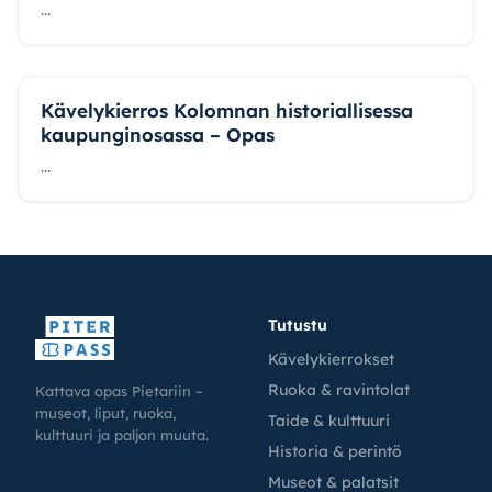
...
Kävelykierros Kolomnan historiallisessa
kaupunginosassa – Opas
...
Tutustu
Kävelykierrokset
Ruoka & ravintolat
Kattava opas Pietariin –
museot, liput, ruoka,
Taide & kulttuuri
kulttuuri ja paljon muuta.
Historia & perintö
Museot & palatsit