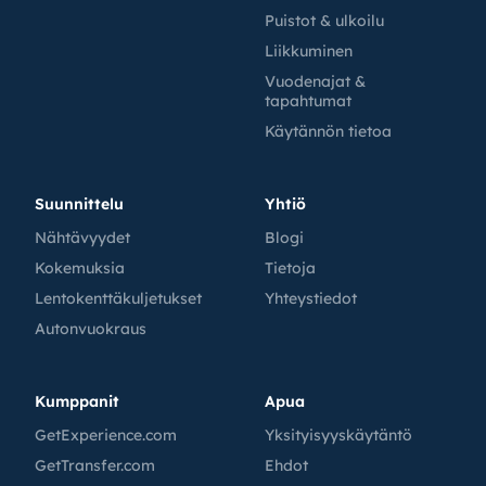
Puistot & ulkoilu
Liikkuminen
Vuodenajat &
tapahtumat
Käytännön tietoa
Suunnittelu
Yhtiö
Nähtävyydet
Blogi
Kokemuksia
Tietoja
Lentokenttäkuljetukset
Yhteystiedot
Autonvuokraus
Kumppanit
Apua
GetExperience.com
Yksityisyyskäytäntö
GetTransfer.com
Ehdot