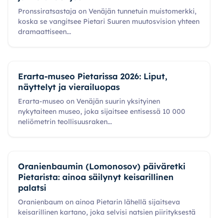
Pronssiratsastaja on Venäjän tunnetuin muistomerkki,
koska se vangitsee Pietari Suuren muutosvision yhteen
dramaattiseen
...
Erarta-museo Pietarissa 2026: Liput,
näyttelyt ja vierailuopas
Erarta-museo on Venäjän suurin yksityinen
nykytaiteen museo, joka sijaitsee entisessä 10 000
neliömetrin teollisuusraken
...
Oranienbaumin (Lomonosov) päiväretki
Pietarista: ainoa säilynyt keisarillinen
palatsi
Oranienbaum on ainoa Pietarin lähellä sijaitseva
keisarillinen kartano, joka selvisi natsien piirityksestä