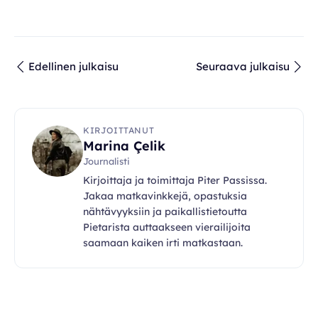
Edellinen julkaisu
Seuraava julkaisu
KIRJOITTANUT
Marina Çelik
Journalisti
Kirjoittaja ja toimittaja Piter Passissa.
Jakaa matkavinkkejä, opastuksia
nähtävyyksiin ja paikallistietoutta
Pietarista auttaakseen vierailijoita
saamaan kaiken irti matkastaan.