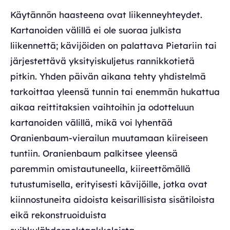
Käytännön haasteena ovat liikenneyhteydet.
Kartanoiden välillä ei ole suoraa julkista
liikennettä; kävijöiden on palattava Pietariin tai
järjestettävä yksityiskuljetus rannikkotietä
pitkin. Yhden päivän aikana tehty yhdistelmä
tarkoittaa yleensä tunnin tai enemmän hukattua
aikaa reittitaksien vaihtoihin ja odotteluun
kartanoiden välillä, mikä voi lyhentää
Oranienbaum-vierailun muutamaan kiireiseen
tuntiin. Oranienbaum palkitsee yleensä
paremmin omistautuneella, kiireettömällä
tutustumisella, erityisesti kävijöille, jotka ovat
kiinnostuneita aidoista keisarillisista sisätiloista
eikä rekonstruoiduista