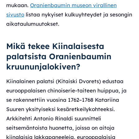
mukaan.
Oranienbaumin museon virallinen
sivusto
listaa nykyiset kulkuyhteydet ja sesongin
aikataulumuutokset.
Mikä tekee Kiinalaisesta
palatsista Oranienbaumin
kruununjalokiven?
Kiinalainen palatsi (Kitaiski Dvorets) edustaa
eurooppalaisen chinoiserie-taiteen huippua, ja
se rakennettiin vuosina 1762–1768 Katariina
Suuren yksityiseksi kesäretkeilykohteeksi.
Arkkitehti Antonio Rinaldi suunnitteli
seitsemäntoista huonetta, joissa on aitoja
kiinalaisia lakkapaneeleja, eurooppalaisia