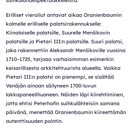
suihkulähdespektaakkeleista.
Erilliset vierailut antavat aikaa Oranienbaumin
kolmelle erilliselle palatsirakennukselle:
Kiinalaiselle palatsille, Suurelle Menšikovin
palatsille ja Pietari III:n palatsille. Suuri palatsi,
joka rakennettiin Aleksandr Menšikoville vuosina
1710–1725, tarjoaa varhaisimman esimerkin
keisarillisesta arkkitehtuurista alueella. Vaikka
Pietari III:n palatsi on pienempi, se sisältää
Venäjän ainoan säilyneen 1700-luvun
lakkapaneelihuoneen. Näiden läpi kiirehtiminen,
jotta ehtisi Peterhofin suihkulähteisiin samana
päivänä, menettää Oranienbaumin kiireettömän
autenttisuuden pointin.