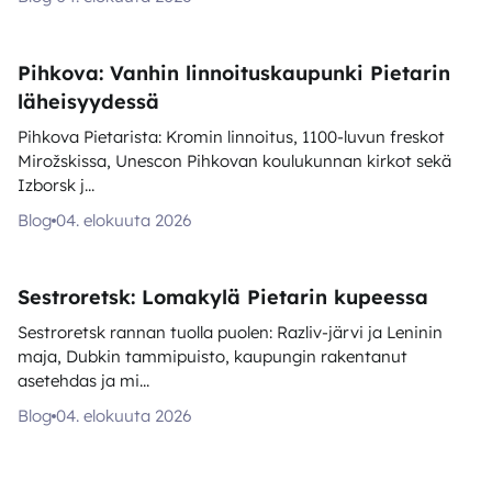
Pihkova: Vanhin linnoituskaupunki Pietarin
läheisyydessä
Pihkova Pietarista: Kromin linnoitus, 1100-luvun freskot
Mirožskissa, Unescon Pihkovan koulukunnan kirkot sekä
Izborsk j...
Blog
04. elokuuta 2026
Sestroretsk: Lomakylä Pietarin kupeessa
Sestroretsk rannan tuolla puolen: Razliv-järvi ja Leninin
maja, Dubkin tammipuisto, kaupungin rakentanut
asetehdas ja mi...
Blog
04. elokuuta 2026