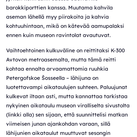
barokkiporttien kanssa. Muutama kahvila
aseman lähellä myy piirakoita ja kahvia
kohtuuhintaan, mikä on kätevää aamupalaksi
ennen kuin museon ravintolat avautuvat.
Vaihtoehtoinen kulkuväline on reittitaksi K-300
Avtovon metroasemalta, mutta tämä reitti
kohtaa ennalta arvaamattomia ruuhkia
Petergofskoe Šosseella – lähijuna on
luotettavampi aikataulujen suhteen. Paluujunat
kulkevat iltaan asti, mutta kannattaa tarkistaa
nykyinen aikataulu museon viralliselta sivustolta
(linkki alla) sen sijaan, että suunnittelisi matkan
viimeisen junan ajankohdan varaan, sillä
lähijunien aikataulut muuttuvat sesongin