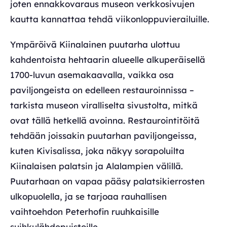
joten ennakkovaraus museon verkkosivujen
kautta kannattaa tehdä viikonloppuvierailuille.
Ympäröivä Kiinalainen puutarha ulottuu
kahdentoista hehtaarin alueelle alkuperäisellä
1700-luvun asemakaavalla, vaikka osa
paviljongeista on edelleen restauroinnissa –
tarkista museon viralliselta sivustolta, mitkä
ovat tällä hetkellä avoinna. Restaurointitöitä
tehdään joissakin puutarhan paviljongeissa,
kuten Kivisalissa, joka näkyy sorapoluilta
Kiinalaisen palatsin ja Alalampien välillä.
Puutarhaan on vapaa pääsy palatsikierrosten
ulkopuolella, ja se tarjoaa rauhallisen
vaihtoehdon Peterhofin ruuhkaisille
suihkulähdepuistoille.