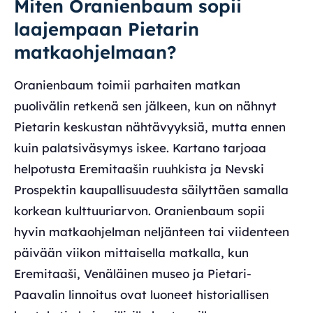
Miten Oranienbaum sopii
laajempaan Pietarin
matkaohjelmaan?
Oranienbaum toimii parhaiten matkan
puolivälin retkenä sen jälkeen, kun on nähnyt
Pietarin keskustan nähtävyyksiä, mutta ennen
kuin palatsiväsymys iskee. Kartano tarjoaa
helpotusta Eremitaašin ruuhkista ja Nevski
Prospektin kaupallisuudesta säilyttäen samalla
korkean kulttuuriarvon. Oranienbaum sopii
hyvin matkaohjelman neljänteen tai viidenteen
päivään viikon mittaisella matkalla, kun
Eremitaaši, Venäläinen museo ja Pietari-
Paavalin linnoitus ovat luoneet historiallisen