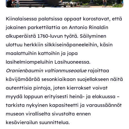
Kiinalaisessa palatsissa oppaat korostavat, että
jokainen parkettilattia on Antonio Rinaldin
alkuperäistä 1760-luvun työtä. Säilyminen
ulottuu herkkiin silkkiseinäpaneeleihin, käsin
maalattuihin kattoihin ja jopa
lasihelmiompeluihin Lasihuoneessa.
Oranienbaumin valtionmuseoalue
rajoittaa
kävijämäärää sesonkiaikaan suojellakseen näitä
autenttisia pintoja, joten kierrokset voivat
myydä loppuun erityisesti heinä- ja elokuussa –
tarkista nykyinen kapasiteetti ja varaussäännöt
museon viralliselta sivustolta ennen
kesävierailun suunnittelua.