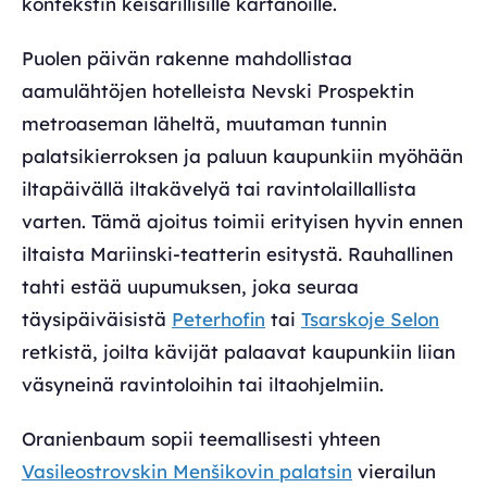
kontekstin keisarillisille kartanoille.
Puolen päivän rakenne mahdollistaa
aamulähtöjen hotelleista Nevski Prospektin
metroaseman läheltä, muutaman tunnin
palatsikierroksen ja paluun kaupunkiin myöhään
iltapäivällä iltakävelyä tai ravintolaillallista
varten. Tämä ajoitus toimii erityisen hyvin ennen
iltaista Mariinski-teatterin esitystä. Rauhallinen
tahti estää uupumuksen, joka seuraa
täysipäiväisistä
Peterhofin
tai
Tsarskoje Selon
retkistä, joilta kävijät palaavat kaupunkiin liian
väsyneinä ravintoloihin tai iltaohjelmiin.
Oranienbaum sopii teemallisesti yhteen
Vasileostrovskin Menšikovin palatsin
vierailun