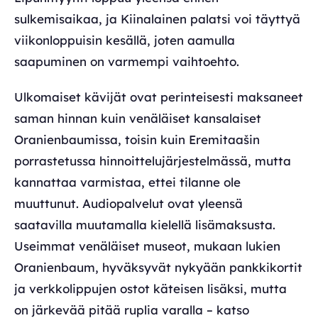
sulkemisaikaa, ja Kiinalainen palatsi voi täyttyä
viikonloppuisin kesällä, joten aamulla
saapuminen on varmempi vaihtoehto.
Ulkomaiset kävijät ovat perinteisesti maksaneet
saman hinnan kuin venäläiset kansalaiset
Oranienbaumissa, toisin kuin Eremitaašin
porrastetussa hinnoittelujärjestelmässä, mutta
kannattaa varmistaa, ettei tilanne ole
muuttunut. Audiopalvelut ovat yleensä
saatavilla muutamalla kielellä lisämaksusta.
Useimmat venäläiset museot, mukaan lukien
Oranienbaum, hyväksyvät nykyään pankkikortit
ja verkkolippujen ostot käteisen lisäksi, mutta
on järkevää pitää ruplia varalla – katso