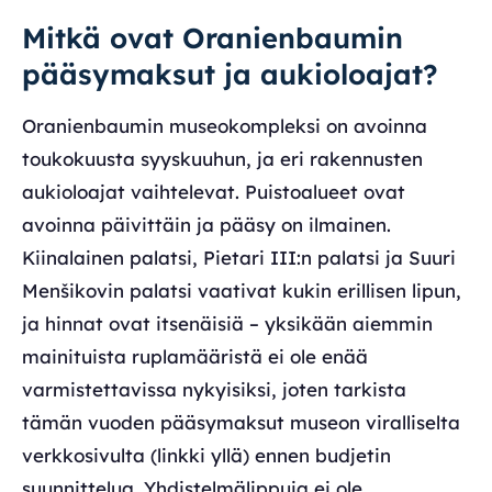
Mitkä ovat Oranienbaumin
pääsymaksut ja aukioloajat?
Oranienbaumin museokompleksi on avoinna
toukokuusta syyskuuhun, ja eri rakennusten
aukioloajat vaihtelevat. Puistoalueet ovat
avoinna päivittäin ja pääsy on ilmainen.
Kiinalainen palatsi, Pietari III:n palatsi ja Suuri
Menšikovin palatsi vaativat kukin erillisen lipun,
ja hinnat ovat itsenäisiä – yksikään aiemmin
mainituista ruplamääristä ei ole enää
varmistettavissa nykyisiksi, joten tarkista
tämän vuoden pääsymaksut museon viralliselta
verkkosivulta (linkki yllä) ennen budjetin
suunnittelua. Yhdistelmälippuja ei ole