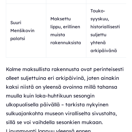
Touko-
Maksettu
syyskuu,
Suuri
lippu, erillinen
historiallisesti
Menšikovin
muista
suljettu
palatsi
rakennuksista
yhtenä
arkipäivänä
Kolme maksullista rakennusta ovat perinteisesti
olleet suljettuina eri arkipäivinä, joten ainakin
kaksi niistä on yleensä avoinna millä tahansa
muulla kuin loka-huhtikuun sesongin
ulkopuolisella päivällä – tarkista nykyinen
sulkuajankohta museon viralliselta sivustolta,
sillä se voi vaihdella sesonkien mukaan.
Lipunmyynti loppuu yleensä ennen