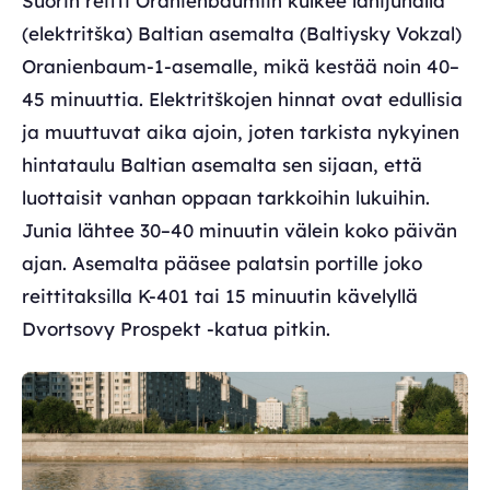
Suorin reitti Oranienbaumiin kulkee lähijunalla
(elektritška) Baltian asemalta (Baltiysky Vokzal)
Oranienbaum-1-asemalle, mikä kestää noin 40–
45 minuuttia. Elektritškojen hinnat ovat edullisia
ja muuttuvat aika ajoin, joten tarkista nykyinen
hintataulu Baltian asemalta sen sijaan, että
luottaisit vanhan oppaan tarkkoihin lukuihin.
Junia lähtee 30–40 minuutin välein koko päivän
ajan. Asemalta pääsee palatsin portille joko
reittitaksilla K-401 tai 15 minuutin kävelyllä
Dvortsovy Prospekt -katua pitkin.