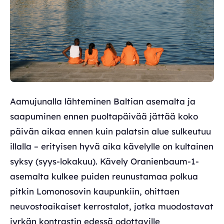
Aamujunalla lähteminen Baltian asemalta ja
saapuminen ennen puoltapäivää jättää koko
päivän aikaa ennen kuin palatsin alue sulkeutuu
illalla – erityisen hyvä aika kävelylle on kultainen
syksy (syys-lokakuu). Kävely Oranienbaum-1-
asemalta kulkee puiden reunustamaa polkua
pitkin Lomonosovin kaupunkiin, ohittaen
neuvostoaikaiset kerrostalot, jotka muodostavat
jyrkän kontrastin edessä odottaville