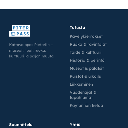
Tutustu
Kävelykierrokset
Ruoka & ravintolat
Kattava opas Pietariin –
museot, liput, ruoka,
Taide & kulttuuri
kulttuuri ja paljon muuta.
Historia & perintö
Museot & palatsit
Puistot & ulkoilu
Liikkuminen
Vuodenajat &
tapahtumat
Käytännön tietoa
Suunnittelu
Yhtiö