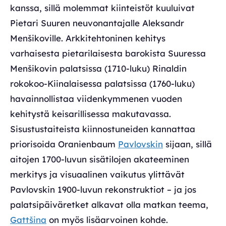
kanssa, sillä molemmat kiinteistöt kuuluivat
Pietari Suuren neuvonantajalle Aleksandr
Menšikoville. Arkkitehtoninen kehitys
varhaisesta pietarilaisesta barokista Suuressa
Menšikovin palatsissa (1710-luku) Rinaldin
rokokoo-Kiinalaisessa palatsissa (1760-luku)
havainnollistaa viidenkymmenen vuoden
kehitystä keisarillisessa makutavassa.
Sisustustaiteista kiinnostuneiden kannattaa
priorisoida Oranienbaum
Pavlovskin
sijaan, sillä
aitojen 1700-luvun sisätilojen akateeminen
merkitys ja visuaalinen vaikutus ylittävät
Pavlovskin 1900-luvun rekonstruktiot – ja jos
palatsipäiväretket alkavat olla matkan teema,
Gattšina
on myös lisäarvoinen kohde.