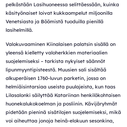
pelkästään Lasihuoneessa selittäessään, kuinka
käsityönaiset loivat kukkaompelut miljoonilla
Venetsiasta ja Böömistä tuoduilla pienillä
lasihelmillä.
Valokuvaaminen Kiinalaisen palatsin sisällä on
yleensä kielletty valoherkkien materiaalien
suojelemiseksi – tarkista nykyiset säännöt
lipunmyyntipisteestä. Muusien sali sisältää
alkuperäisen 1760-luvun parketin, jossa on
helmiäisintarsiaa useista puulajeista, kun taas
Lilasalonki säilyttää Katariinan henkilökohtaisen
huonekalukokoelman ja posliinin. Kävijäryhmät
pidetään pieninä sisätilojen suojelemiseksi, mikä
voi aiheuttaa jonoja heinä-elokuun sesonkina,