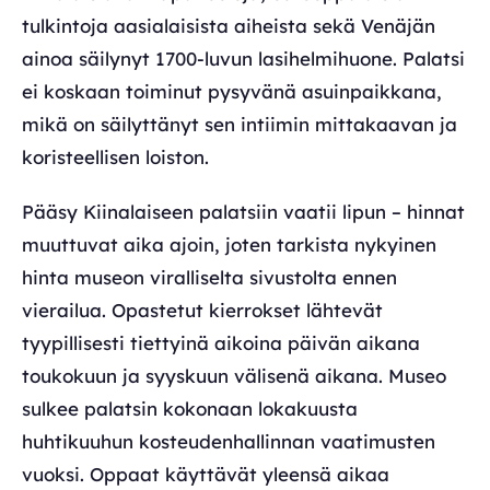
tulkintoja aasialaisista aiheista sekä Venäjän
ainoa säilynyt 1700-luvun lasihelmihuone. Palatsi
ei koskaan toiminut pysyvänä asuinpaikkana,
mikä on säilyttänyt sen intiimin mittakaavan ja
koristeellisen loiston.
Pääsy Kiinalaiseen palatsiin vaatii lipun – hinnat
muuttuvat aika ajoin, joten tarkista nykyinen
hinta museon viralliselta sivustolta ennen
vierailua. Opastetut kierrokset lähtevät
tyypillisesti tiettyinä aikoina päivän aikana
toukokuun ja syyskuun välisenä aikana. Museo
sulkee palatsin kokonaan lokakuusta
huhtikuuhun kosteudenhallinnan vaatimusten
vuoksi. Oppaat käyttävät yleensä aikaa