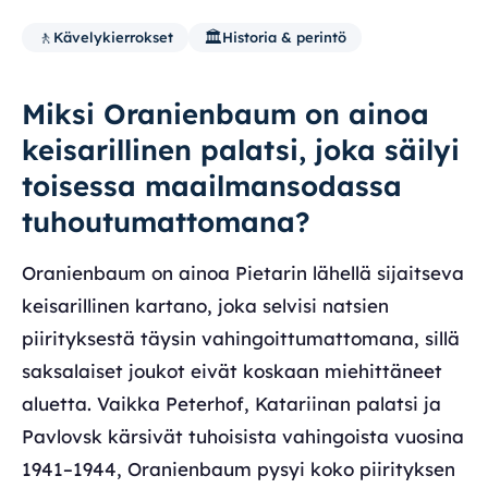
🚶
🏛️
Kävelykierrokset
Historia & perintö
Miksi Oranienbaum on ainoa
keisarillinen palatsi, joka säilyi
toisessa maailmansodassa
tuhoutumattomana?
Oranienbaum on ainoa Pietarin lähellä sijaitseva
keisarillinen kartano, joka selvisi natsien
piirityksestä täysin vahingoittumattomana, sillä
saksalaiset joukot eivät koskaan miehittäneet
aluetta. Vaikka Peterhof, Katariinan palatsi ja
Pavlovsk kärsivät tuhoisista vahingoista vuosina
1941–1944, Oranienbaum pysyi koko piirityksen