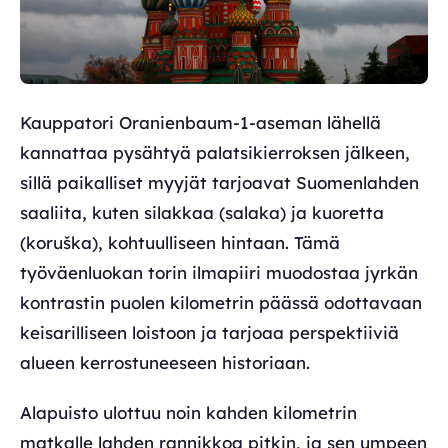
Kauppatori Oranienbaum-1-aseman lähellä
kannattaa pysähtyä palatsikierroksen jälkeen,
sillä paikalliset myyjät tarjoavat Suomenlahden
saaliita, kuten silakkaa (salaka) ja kuoretta
(koruška), kohtuulliseen hintaan. Tämä
työväenluokan torin ilmapiiri muodostaa jyrkän
kontrastin puolen kilometrin päässä odottavaan
keisarilliseen loistoon ja tarjoaa perspektiiviä
alueen kerrostuneeseen historiaan.
Alapuisto ulottuu noin kahden kilometrin
matkalle lahden rannikkoa pitkin, ja sen umpeen