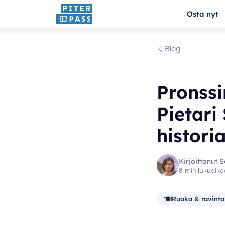
Osta nyt
Blog
Pronssi
Pietari
histori
Kirjoittanut S
8 min lukuaika
🍽️
Ruoka & ravinto