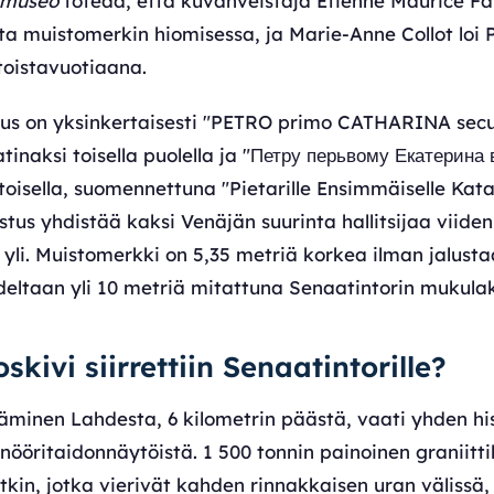
 museo
toteaa, että kuvanveistäjä Étienne Maurice Fal
ta muistomerkin hiomisessa, ja Marie-Anne Collot loi 
oistavuotiaana.
rus on yksinkertaisesti "PETRO primo CATHARINA sec
naksi toisella puolella ja "Петру перьвому Екатерина 
toisella, suomennettuna "Pietarille Ensimmäiselle Katar
tus yhdistää kaksi Venäjän suurinta hallitsijaa viiden
li. Muistomerkki on 5,35 metriä korkea ilman jalusta
eltaan yli 10 metriä mitattuna Senaatintorin mukulak
kivi siirrettiin Senaatintorille?
täminen Lahdesta, 6 kilometrin päästä, vaati yhden hi
nööritaidonnäytöistä. 1 500 tonnin painoinen graniitti
itkin, jotka vierivät kahden rinnakkaisen uran välissä, 