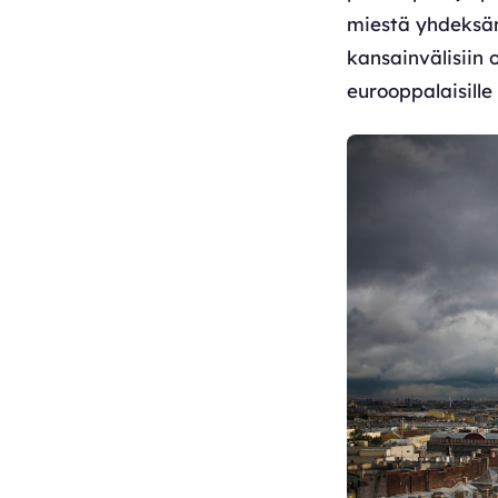
miestä yhdeksän
kansainvälisiin 
eurooppalaisille v