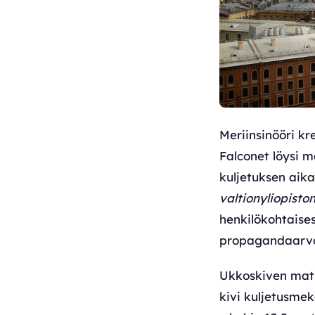
Meriinsinööri kr
Falconet löysi m
kuljetuksen aik
valtionyliopisto
henkilökohtaise
propagandaarvon
Ukkoskiven matka
kivi kuljetusmek