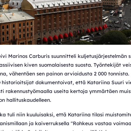
eivi Marinos Carburis suunnitteli kuljetusjärjestelmän 
assiivisen kiven suomalaisesta suosta. Työntekijät vei
ana, vähentäen sen painon arvioidusta 2 000 tonnista.
n
historioitsijat dokumentoivat, että Katariina Suuri vie
sti rakennustyömaalla useita kertoja ymmärtäen mui
 hallituskaudelleen.
 tuli niin kuuluisaksi, että Katariina tilasi muistomita
anismillaan ja kaiverruksella "Rohkeus vastaa voimaa"