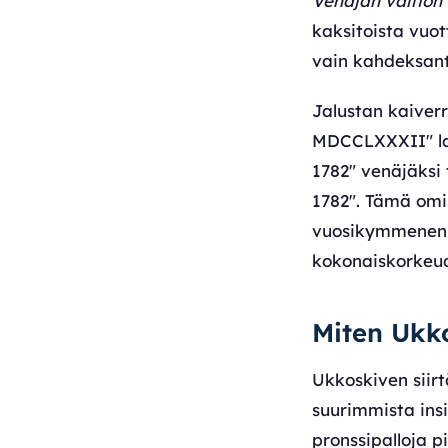
Venäjän valtion
kaksitoista vuot
vain kahdeksant
Jalustan kaiver
MDCCLXXXII" lati
1782" venäjäksi 
1782". Tämä omis
vuosikymmenen y
kokonaiskorkeud
Miten Ukkos
Ukkoskiven siir
suurimmista insi
pronssipalloja p