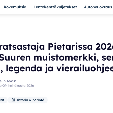
Kokemuksia
Lentokenttäkuljetukset
Autonvuokraus
ratsastaja Pietarissa 202
 Suuren muistomerkki, se
a, legenda ja vierailuohje
elin Aydın
a
•
09. heinäkuuta 2026
🏛️
lat
Historia & perintö