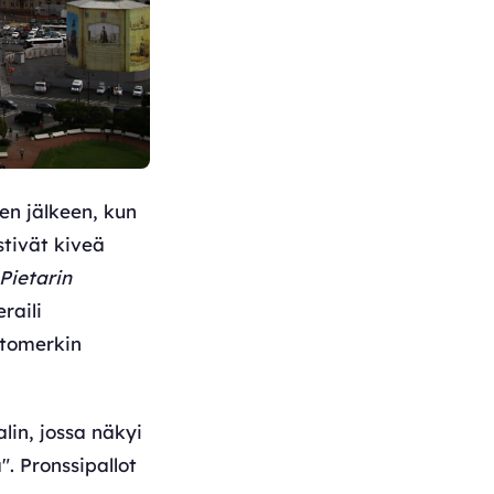
sen jälkeen, kun
stivät kiveä
Pietarin
raili
stomerkin
lin, jossa näkyi
. Pronssipallot