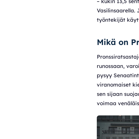
– kukin 13,5 sen
Vasilinsaarella.
työntekijät käyt
Mikä on Pr
Pronssiratsastaj
runossaan, varo
pysyy Senaatinto
viranomaiset ki
sen sijaan suoj
voimaa venäläise