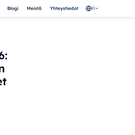
Blogi
Meistä
Yhteystiedot
FI
6:
n
et