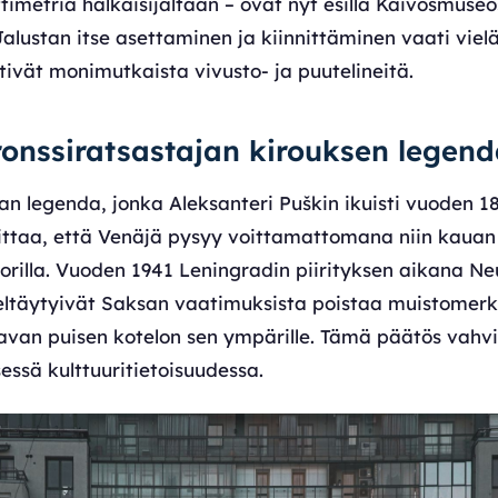
ttimetriä halkaisijaltaan – ovat nyt esillä Kaivosmuse
 Jalustan itse asettaminen ja kiinnittäminen vaati viel
tivät monimutkaista vivusto- ja puutelineitä.
onssiratsastajan kirouksen legen
an legenda, jonka Aleksanteri Puškin ikuisti vuoden 1
ittaa, että Venäjä pysyy voittamattomana niin kauan
rilla. Vuoden 1941 Leningradin piirityksen aikana Neu
eltäytyivät Saksan vaatimuksista poistaa muistomerkk
aavan puisen kotelon sen ympärille. Tämä päätös vahvi
ssä kulttuuritietoisuudessa.