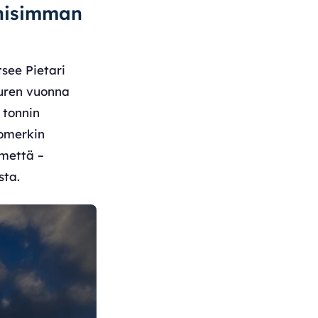
onisimman
see Pietari
uuren vuonna
 tonnin
tomerkin
rmettä –
sta.