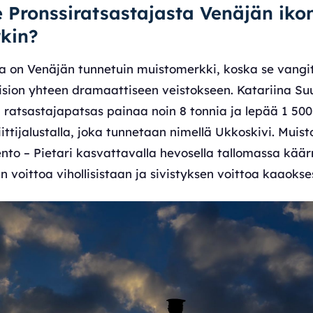
e Pronssiratsastajasta Venäjän ik
kin?
ja on Venäjän tunnetuin muistomerkki, koska se vangit
sion yhteen dramaattiseen veistokseen. Katariina S
 ratsastajapatsas painaa noin 8 tonnia ja lepää 1 500
iittijalustalla, joka tunnetaan nimellä Ukkoskivi. Muis
to – Pietari kasvattavalla hevosella tallomassa kää
 voittoa vihollisistaan ja sivistyksen voittoa kaaokse