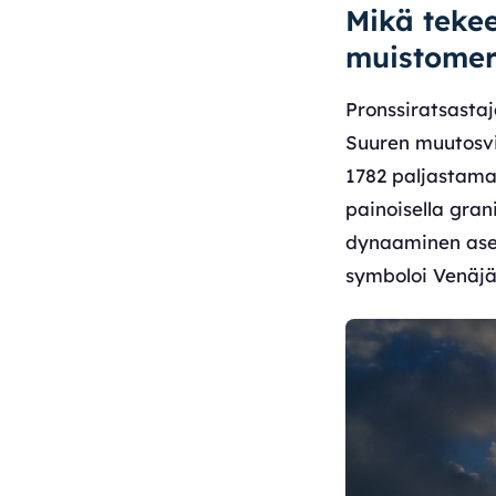
Mikä teke
muistomer
Pronssiratsasta
Suuren muutosvi
1782 paljastama
painoisella gran
dynaaminen asen
symboloi Venäjän