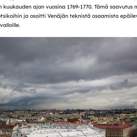
 kuukauden ajan vuosina 1769-1770. Tämä saavutus n
otsikoihin ja osoitti Venäjän teknistä osaamista epäilev
alloille.