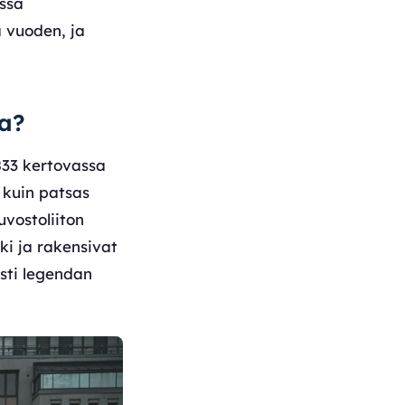
ossa
ä vuoden, ja
da?
833 kertovassa
 kuin patsas
vostoliiton
i ja rakensivat
sti legendan