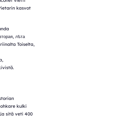
conet vietti
Pietarin kasvot
unda
вторая, лѣта
iinalta Toiselta,
a,
ivistä.
storian
lohkare kulki
ja sitä veti 400