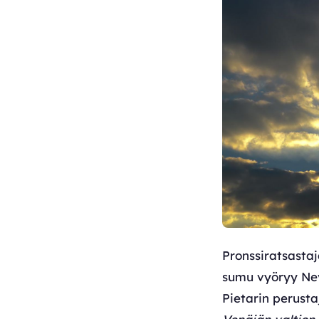
Pronssiratsastaj
sumu vyöryy Neva
Pietarin perust