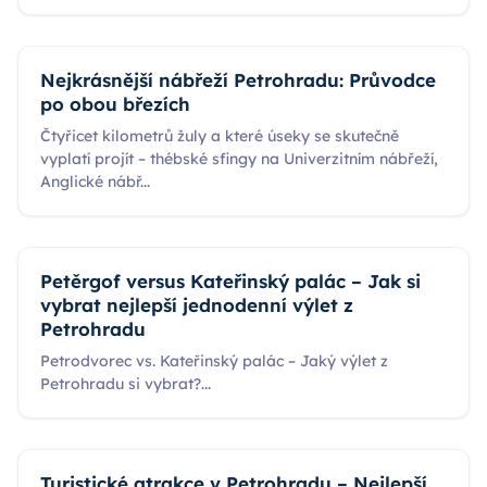
Nejkrásnější nábřeží Petrohradu: Průvodce
po obou březích
Čtyřicet kilometrů žuly a které úseky se skutečně
vyplatí projít – thébské sfingy na Univerzitním nábřeží,
Anglické nábř
...
Petěrgof versus Kateřinský palác – Jak si
vybrat nejlepší jednodenní výlet z
Petrohradu
Petrodvorec vs. Kateřinský palác – Jaký výlet z
Petrohradu si vybrat?
...
Turistické atrakce v Petrohradu – Nejlepší