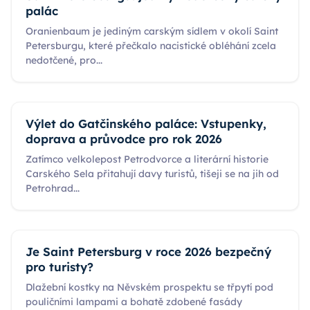
palác
Oranienbaum je jediným carským sídlem v okolí Saint
Petersburgu, které přečkalo nacistické obléhání zcela
nedotčené, pro
...
Výlet do Gatčinského paláce: Vstupenky,
doprava a průvodce pro rok 2026
Zatímco velkolepost Petrodvorce a literární historie
Carského Sela přitahují davy turistů, tišeji se na jih od
Petrohrad
...
Je Saint Petersburg v roce 2026 bezpečný
pro turisty?
Dlažební kostky na Něvském prospektu se třpytí pod
pouličními lampami a bohatě zdobené fasády