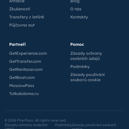
Atrakce
Blog
Zkušenosti
O nás
Transfery z letiště
Kontakty
Půjčovna aut
Partneři
Pomoc
GetExperience.com
Zásady ochrany
osobních údajů
GetTransfer.com
Podmínky
GetRentacar.com
Zásady používání
GetBoat.com
souborů cookie
MoscowPass
Tutkakdoma.ru
©
2026
PiterPass. All rights reserved.
Zásady ochrany osobních
Podmínky
Zásady používání souborů
údajů
cookie