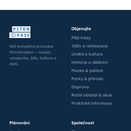
Objevujte
Pěší trasy
Jídlo a restaurace
Váš kompletní průvodce
Petrohradem – muzea,
Umění a kultura
vstupenky, jídlo, kultura a
Historie a dědictví
další.
Muzea & paláce
Parky & příroda
Doprava
Roční období & akce
Praktické informace
Plánování
Společnost