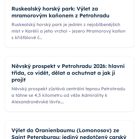
Ruskealský horský park: Výlet za
mramorovým kaňonem z Petrohradu
Ruskealský horský park je jedním z nejoblíbenějších
míst v Karélii a jeho vrchol – jezero Mramorový kaňon
s křišťálově č
...
Něvský prospekt v Petrohradu 2026: hlavní
třída, co vidět, dělat a ochutnat a jak ji
projít
Něvský prospekt zůstává centrální tepnou Petrohradu
a táhne se 4,5 kilometru od věže Admirality k
Alexandroněvské lávře.
...
Výlet do Oranienbaumu (Lomonosov) ze
Saint Petersburgu: jediný nedotčený carský