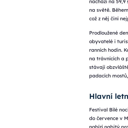
nachází na 59,9 
na světě. Během 
což z něj činí n
Prodloužené denn
obyvatelé i turi
ranních hodin. K
na trávnících a 
stávají obzvlášt
padacích mostů,
Hlavní letn
Festival Bílé no
do července v Ma
nabízí nabitý p