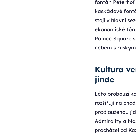
fontán Peterhof
kaskádové fontá
stojí v hlavní s
ekonomické fóru
Palace Square s
nebem s ruskými
Kultura v
jinde
Léto probouzí k
rozšiřují na ch
prodlouženou jí
Admirality a Mo
procházel od K