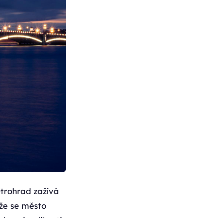
etrohrad zažívá
 že se město