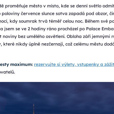
dě proměňuje město v místo, kde se denní světlo odmí
 poloviny července slunce sotva zapadá pod obzor, čí
nocí, kdy soumrak trvá téměř celou noc. Během své po
na jsem se ve 2 hodiny ráno procházel po Palace Emb
st noviny bez umělého osvětlení. Obloha září jemnými 
, které nikdy úplně nezčernají, což celému městu do
 cesty maximum:
rezervujte si výlety, vstupenky a záži
vatelů.