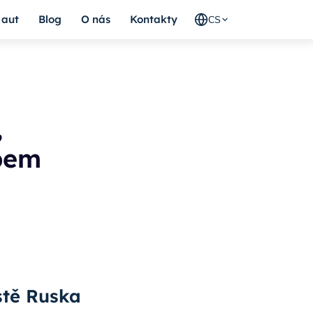
 aut
Blog
O nás
Kontakty
CS
,
ebem
stě Ruska