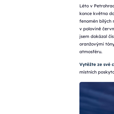
Léto v Petrohra
konce května do
fenomén bílých 
v polovině červ
jsem dokázal čí
oranžovými tóny
atmosféru.
Vytěžte ze své
místních poskyto