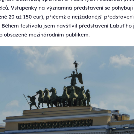
ců. Vstupenky na významná představení se pohybují 
ižně 20 až 150 eur), přičemž o nejžádanější představen
Během festivalu jsem navštívil představení Labutího j
to obsazené mezinárodním publikem.