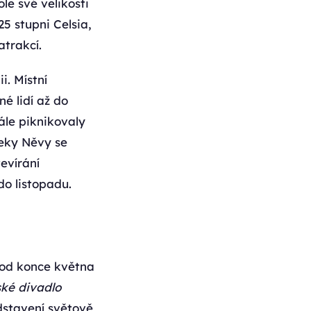
le své velikosti
5 stupni Celsia,
atrakcí.
i. Místní
né lidí až do
ále piknikovaly
řeky Něvy se
tevírání
o listopadu.
á od konce května
ské divadlo
dstavení světově