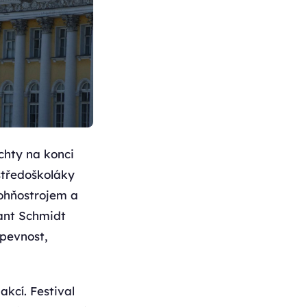
chty na konci
středoškoláky
ohňostrojem a
nant Schmidt
 pevnost,
akcí. Festival