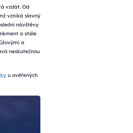
tá vzdát. Od
mž vzniká slavný
slední návštěvy
ankment a stále
růžovými a
dává neskutečnou
tky
u ověřených