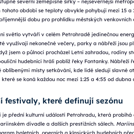
stupně severní zeměpisné šířky – nejsevernější metropo
tohoto období se teploty obvykle pohybují mezi 15 a 2
ejpříjemnější dobu pro prohlídku městských venkovních 
í světlo vytváří v celém Petrohradě jedinečnou energi
sté využívají nekonečné večery, parky a nábřeží jsou pl
dyž jsem o půlnoci procházel Letní zahradou, rodiny st
pouliční hudebníci hráli poblíž řeky Fontanky. Nábřeží 
ě oblíbenými místy setkávání, kde lidé sledují slavné o
 které se koná každou noc mezi 1:25 a 4:55 od dubna d
í festivaly, které definují sezónu
ci je přední kulturní událostí Petrohradu, která probíh
riinském divadle a dalších prestižních sálech.
Mariin
rogram baletních, operních a klasických hudebních pře