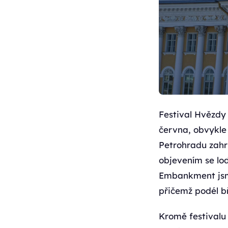
Festival Hvězdy 
června, obvykle 
Petrohradu zahr
objevením se lo
Embankment jsme
přičemž podél bře
Kromě festivalu 