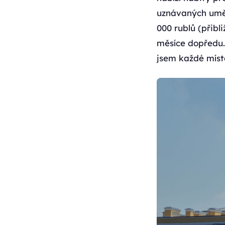
uznávaných uměl
000 rublů (přibl
měsíce dopředu. 
jsem každé mís