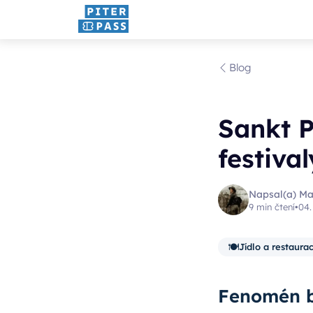
Blog
Sankt P
festiva
Napsal(a) Ma
9 min čtení
•
04.
🍽️
Jídlo a restaura
Fenomén b