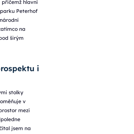
 přičemž hlavní
 parku Peterhof
inárodní
zatímco na
pod širým
rospektu i
ými stolky
proměňuje v
prostor mezi
dpoledne
čítal jsem na