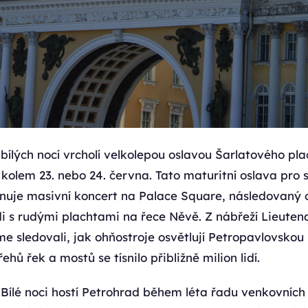
bílých nocí vrcholí velkolepou oslavou Šarlatového pla
kolem 23. nebo 24. června. Tato maturitní oslava pro 
nuje masivní koncert na Palace Square, následovaný 
di s rudými plachtami na řece Něvě. Z nábřeží Lieute
 sledovali, jak ohňostroje osvětlují Petropavlovskou
hů řek a mostů se tísnilo přibližně milion lidí.
Bílé noci hostí Petrohrad během léta řadu venkovních 