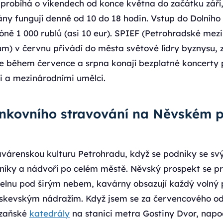
 probíhá o víkendech od konce května do začátku září,
ny fungují denně od 10 do 18 hodin. Vstup do Dolního
ezóně 1 000 rublů (asi 10 eur). SPIEF (Petrohradské mez
m) v červnu přivádí do města světové lídry byznysu, 
e během července a srpna konají bezplatné koncerty 
 a mezinárodními umělci.
enkovního stravování na Něvském p
avárenskou kulturu Petrohradu, když se podniky se sv
odníky a nádvoří po celém městě. Něvský prospekt se 
delnu pod širým nebem, kavárny obsazují každý volný 
skevským nádražím. Když jsem se za červencového o
azaňské
katedrály
na stanici metra Gostiny Dvor, napo