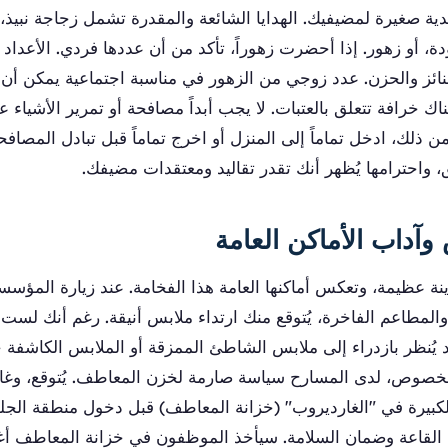
ة صغيرة لمضيفيك. الهدايا الشائعة والمقدرة تشمل زجاجة نبيذ، 
دة، أو زهور. إذا أحضرت زهوراً، تأكد من أن عددها فردي. الأعداد 
نائز والحزن. عدد زوجي من الزهور في مناسبة اجتماعية يمكن أن ي
اك خرافة تتعلق بالعتبات. لا يجب أبداً مصافحة أو تمرير الأشياء عبر
ً من ذلك، ادخل تماماً إلى المنزل أو اخرج تماماً قبل تبادل المصافح
ق، واحترامها يُظهر أنك تقدر تقاليد ومعتقدات مضيفك.
وآداب الأماكن العامة
 عظيمة، وتعكس أماكنها العامة هذا الفخامة. عند زيارة المؤسسا
المطاعم الفاخرة، يُتوقع منك ارتداء ملابس أنيقة. رغم أنك لست
 يُنظر بازدراء إلى ملابس الشاطئ الممزقة أو الملابس الكاشفة ج
لخصوص، لدى المسارح سياسة صارمة لخزن المعاطف. يُتوقع، وغالبا
بيرة في "الغارديروب" (خزانة المعاطف) قبل دخول منطقة الجل
 القاعة وضمان السلامة. سيأخذ الموظفون في خزانة المعاطف أ