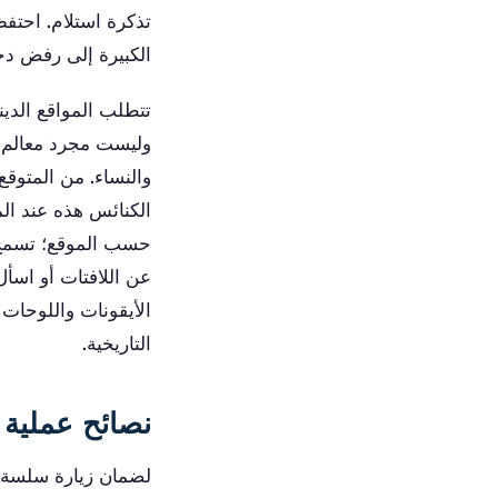
تذكرة استلام. احتفظ
الكبيرة إلى رفض د
تتطلب المواقع الدين
وليست مجرد معالم سي
والنساء. من المتوقع
الكنائس هذه عند ال
حسب الموقع؛ تسمح بع
عن اللافتات أو اسأل 
الأيقونات واللوحات ا
التاريخية.
نصائح عملية 
لضمان زيارة سلسة إ