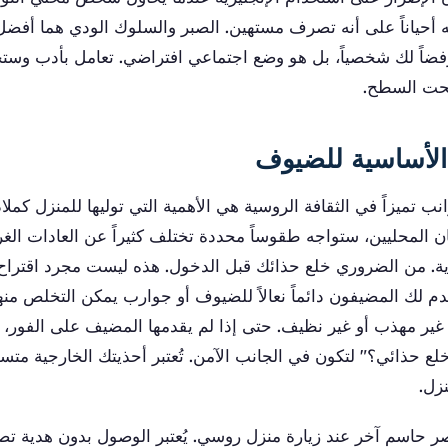
ه أحياناً على أنه تصرف مستهين. الصبر والسلوك الودي هما أفضل 
رفضاً لك شخصياً، بل هو وضع اجتماعي افتراضي. تعامل بأدب وست
تحت السطح.
الأساسية للضيوف
نب تميزاً في الثقافة الروسية هي الأهمية التي توليها للمنزل كملا
 المحليين، ستواجه طقوساً محددة تختلف كثيراً عن العادات الغربي
ذية. من الضروري خلع حذائك قبل الدخول. هذه ليست مجرد اقتراح؛
دم لك المضيفون دائماً نعالاً للضيوف أو جوارب يمكن التخلص منها
غير مهذب أو غير نظيف. حتى إذا لم يقدمها المضيف على الفور،
ع حذائي؟" لتكون في الجانب الآمن. تُعتبر أحذيتك الخارجية متس
زل.
صر حاسم آخر عند زيارة منزل روسي. يُعتبر الوصول بدون هدية تص