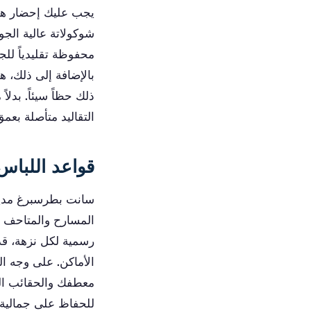
يجب عليك إحضار هدي
شوكولاتة عالية الجو
محفوظة تقليدياً للج
بالإضافة إلى ذلك، هن
ذلك حظاً سيئاً. بدلا
التقاليد متأصلة بعم
قواعد اللباس 
سانت بطرسبرغ مدينة
المسارح والمتاحف و
رسمية لكل نزهة، قد
الأماكن. على وجه ا
معطفك والحقائب الك
للحفاظ على جمالية