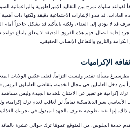
اً لقواعد سلوك تمزج بين التقاليد الإمبراطورية والبراغماتية السوف
ه العادات، قد تبدو الإشارات الاجتماعية دقيقة ولكنها ذات أهمية كب
عرف قد لا يؤدي إلى العداء، ولكنه بالتأكيد قد يشكل حاجزاً أمام 
د إقامة اتصال. فهم هذه الفروق الدقيقة لا يتعلق باتباع قواعد 
 الكرامة والتاريخ والتفاعل الإنساني الحقيقي.
قافة الإكراميات
بطرسبرغ مسألة تقدير وليست التزاماً. فعلى عكس الولايات الم
يراً من دخل العاملين في مجال الخدمة، يتقاضى العاملون الروس في
فإن ترك إكرامية هو تعبير عن الامتنان للخدمة الجيدة وليس مساهمة
 الأساسي يغير الديناميكية تماماً. لن تُعاقب لعدم ترك إكرامية، و
ل ذلك. إنها لفتة تطوعية تعترف بالجهد المبذول في تجربتك الغذائية
دم خدمة الجلوس، من المتوقع عمومًا ترك حوالي عشرة بالمائة م