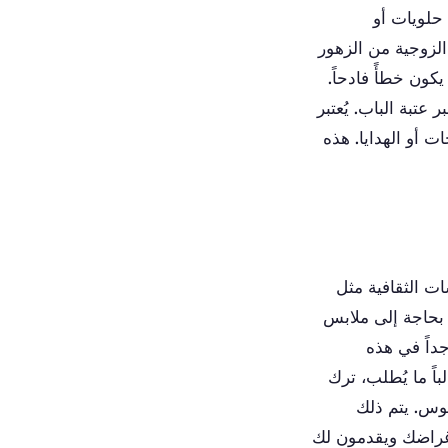
حلويات أو
الزوجية من الزهور
كون خطأً فادحاً.
 عتبة الباب. يُعتبر
ات أو الهدايا. هذه
ت الثقافية مثل
 بحاجة إلى ملابس
داً في هذه
ً ما يُطلب، ترك
وس. يتم ذلك
غراضك ويقدمون لك