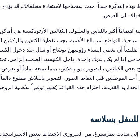
 بهذه التذكرة جيداً، حيث ستحتاجها لاستعادة متعلقاتك. قد يؤدي
خولك إلى العرض.
ية اهتماماً أكبر باللباس والسلوك. الكنائس الأرثوذكسية هي أماك
احية. التواضع أمر بالغ الأهمية. يجب تغطية الكتفين والركبتين 
 تقليدياً أن تغطي النساء رؤوسهن بوشاح أو شال عند دخول الكنيس
مدخل إذا لم يكن لديك واحدة. داخل الكنيسة، الصمت إلزامي. تخت
ض الكنائس بالتصوير بدون فلاش، بينما تمنعه تماماً أو تفرض رس
أحد الموظفين قبل التقاط الصور. التصوير بالفلاش ممنوع دائماً تق
لجدارية القديمة. احترام هذه القواعد يُظهر توقيراً للأهمية الروحي
للتنقل بسلاسة
لى سانت بطرسبرغ، من الضروري الاحتفاظ ببعض الاستراتيجيات 