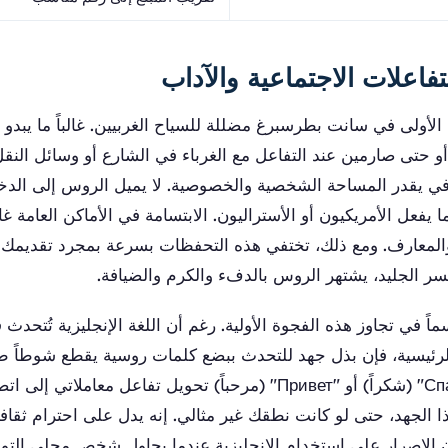
تفاعلات الاجتماعية والآداب
الأولى في سانت بطرسبرغ مضللة للسياح الغربيين. غالباً ما يبدو
 حتى صارمين عند التفاعل مع الغرباء في الشارع أو وسائل النقل
قافي يقدر المساحة الشخصية والخصوصية. لا يميل الروس إلى الد
 يفعل الأمريكيون أو الأستراليون. الابتسامة في الأماكن العامة غالب
المعارف. ومع ذلك، تختفي هذه التحفظات بسرعة بمجرد تقديمك 
سر الجليد، يشتهر الروس بالدفء والكرم والضيافة.
ماً في تجاوز هذه الفجوة الأولية. رغم أن اللغة الإنجليزية تُتحدث 
الرئيسية، فإن بذل جهد للتحدث ببضع كلمات روسية يقطع شوطاً طوي
بسيطة مثل "Спасибо" (شكراً) أو "Привет" (مرحباً) تحويل تفاعل معام
 الجهد، حتى لو كانت نطقك غير مثالي. إنه يدل على احترام ثقاف
الإصرار على استخدام الإنجليزية عندما يحاول شخص محلي التواص