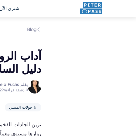
اشتري الآن
Blog
آداب الر
دليل السا
بقلم Gisela Fuchs
9 دقيقة قراءة
•
29 يونيو 026
🚶
جولات المشي
تزين الجادات الفخم
زوارها مستوى معيناً