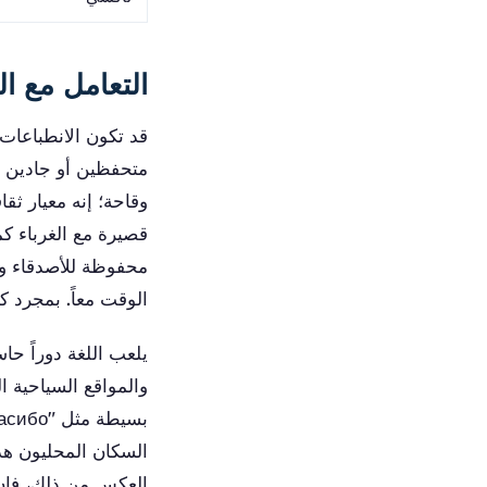
التعامل مع ال
قد تكون الانطباعات 
متحفظين أو جادين أو
وقاحة؛ إنه معيار ث
قصيرة مع الغرباء كما
محفوظة للأصدقاء و
الوقت معاً. بمجرد ك
يلعب اللغة دوراً حاس
والمواقع السياحية 
السكان المحليون هذا
العكس من ذلك، فإن 