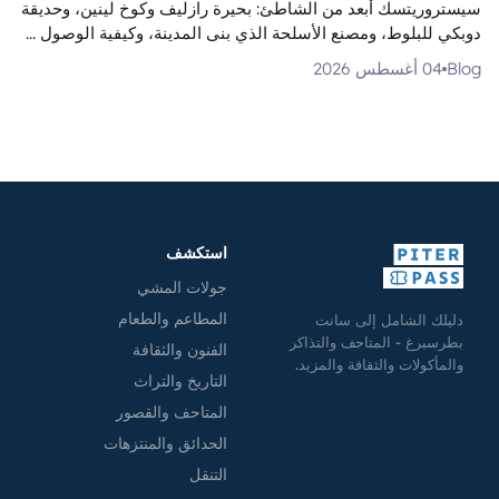
سيستروريتسك أبعد من الشاطئ: بحيرة رازليف وكوخ لينين، وحديقة
دوبكي للبلوط، ومصنع الأسلحة الذي بنى المدينة، وكيفية الوصول ...
Blog
04 أغسطس 2026
استكشف
جولات المشي
المطاعم والطعام
دليلك الشامل إلى سانت
بطرسبرغ - المتاحف والتذاكر
الفنون والثقافة
والمأكولات والثقافة والمزيد.
التاريخ والتراث
المتاحف والقصور
الحدائق والمنتزهات
التنقل