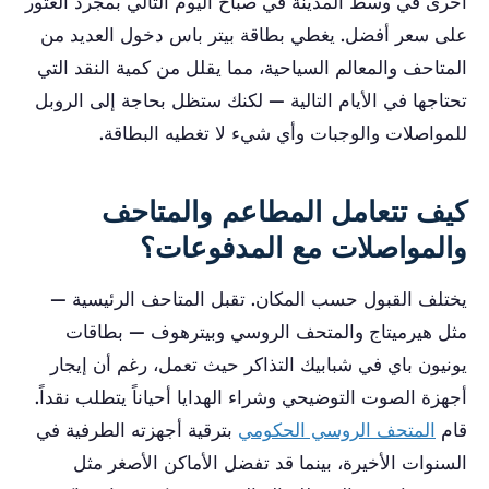
أخرى في وسط المدينة في صباح اليوم التالي بمجرد العثور
على سعر أفضل. يغطي بطاقة بيتر باس دخول العديد من
المتاحف والمعالم السياحية، مما يقلل من كمية النقد التي
تحتاجها في الأيام التالية — لكنك ستظل بحاجة إلى الروبل
للمواصلات والوجبات وأي شيء لا تغطيه البطاقة.
كيف تتعامل المطاعم والمتاحف
والمواصلات مع المدفوعات؟
يختلف القبول حسب المكان. تقبل المتاحف الرئيسية —
مثل هيرميتاج والمتحف الروسي وبيترهوف — بطاقات
يونيون باي في شبابيك التذاكر حيث تعمل، رغم أن إيجار
أجهزة الصوت التوضيحي وشراء الهدايا أحياناً يتطلب نقداً.
قام
المتحف الروسي الحكومي
بترقية أجهزته الطرفية في
السنوات الأخيرة، بينما قد تفضل الأماكن الأصغر مثل