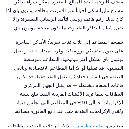
متحف فابرجيه النقد للمبالغ الصغيرة. يمكن شراء تذاكر
مسرح ماريانسكي أحياناً عبر الإنترنت ببطاقة يونيون باي إذا
كان لديك رقم هاتف روسي لتأكيد الرسائل القصيرة؛ وإلا
يقبل شباك التذاكر النقد وحيثما تكون متاحة، يونيون باي.
تنقسم المطاعم إلى ثلاث فئات تقريباً: الأماكن الفاخرة
على طول نيفسكي بروسبكت وقرب ميدان القصر تقبل
يونيون باي بشكل أكثر موثوقية؛ المطاعم متوسطة
المستوى قد تقبلها أو لا؛ أما المطاعم الاقتصادية وبائعي
الطعام في الشارع فعادةً ما تقبل النقد فقط. قد تكون
قاعات الطعام مختلطة — قد يقبل الجهاز المركزي
البطاقات بينما تريد الأكشاك الفردية النقد. تبلغ نسبة
الإكراميات حوالي 10% في المطاعم التي تجلس فيها،
وتُقدر الإكراميات النقدية حتى عند دفع الفاتورة ببطاقة.
يبيع مترو
سانت بطرسبرغ
تذاكر الرحلات الفردية وبطاقات