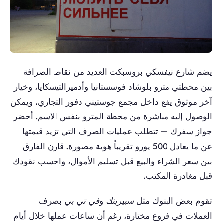
يضم شارع نيفسكي بروسبكت العديد من نقاط الصرافة
بين محطتي مترو بلوشاد فوسستانيا وأدميرالتيسكايا، وخيار
آخر موثوق يقع داخل مجمع جوستيني دفور التجاري، ويمكن
الوصول إليه مباشرة من محطة المترو بنفس الاسم. أحضر
جواز سفرك — تتطلب عمليات الصرف التي تزيد قيمتها
عن ما يعادل 500 يورو تقريباً هوية مصورة. قارن الفارق
بين سعر الشراء والبيع قبل تسليم الأموال، واحسب نقودك
قبل مغادرة المكتب.
تقوم بعض البنوك مثل
سبيربنك
و
في تي بي
بصرف
العملات في فروع مختارة، رغم أن ساعات عملها خلال أيام