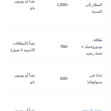
نقداً أو يونيون
المطار إلى
~1,500
باي
المدينة
س
ف
ا
ت
بطاقة
نقداً (البطاقات
أ
بودوروجنيك +
~700
الأجنبية لا تعمل)
تعبئة رصيد
ب
ع
غداء في
نقداً أو يونيون
ا
~500
ستولوفايا
باي
ا
ك
ا
ا
دخول المتحف
نقداً أو يونيون