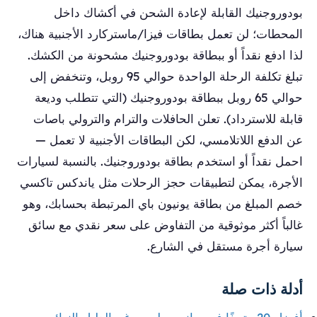
بودوروجنيك القابلة لإعادة الشحن في أكشاك داخل
المحطات؛ لن تعمل بطاقات فيزا/ماستركارد الأجنبية هناك،
لذا ادفع نقداً أو ببطاقة بودوروجنيك مشحونة من الكشك.
تبلغ تكلفة الرحلة الواحدة حوالي 95 روبل، وتنخفض إلى
حوالي 65 روبل ببطاقة بودوروجنيك (التي تتطلب وديعة
قابلة للاسترداد). تعلن الحافلات والترام والترولي باصات
عن الدفع اللاتلامسي، لكن البطاقات الأجنبية لا تعمل —
احمل نقداً أو استخدم بطاقة بودوروجنيك. بالنسبة لسيارات
الأجرة، يمكن لتطبيقات حجز الرحلات مثل ياندكس تاكسي
خصم المبلغ من بطاقة يونيون باي المرتبطة بحسابك، وهو
غالباً أكثر موثوقية من التفاوض على سعر نقدي مع سائق
سيارة أجرة مستقل في الشارع.
أدلة ذات صلة