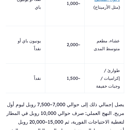
~1,000
ي
(مثل الأرميتاج)
باي
ر
ا
ا
عشاء، مطعم
يونيون باي أو
م
~2,000
متوسط ​​المدى
نقداً
ع
ي
طوارئ /
ب
إكراميات /
~1,500
نقداً
ا
وجبات خفيفة
ا
يصل إجمالي ذلك إلى حوالي 7,000–7,500 روبل ليوم أول
مريح. النهج العملي: صرف حوالي 10,000 روبل في المطار
لتغطية الاحتياجات الفورية، ثم 15,000–20,000 روبل