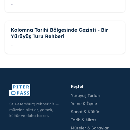
...
Kolomna Tarihi Bölgesinde Gezinti - Bir
Yürüyüş Turu Rehberi
...
Keşfet
Yürüyüş Turları
Yeme & İçme
St. Petersburg rehberiniz —
müzeler, biletler, yemek,
Sanat & Kültür
kültür ve daha fazlası.
Tarih & Miras
Müzeler & Saraylar