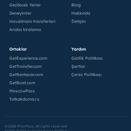
Gezilecek Yerler
Blog
Deneyimler
Hakkında
Havalimanı transferleri
İletişim
Araba kiralama
Ortaklar
Yardım
GetExperience.com
Gizlilik Politikası
GetTransfer.com
Şartlar
GetRentacar.com
Çerez Politikası
GetBoat.com
MoscowPass
Tutkakdoma.ru
©
2026
PiterPass. All rights reserved.
Gizlilik Politikası
Şartlar
Çerez Politikası