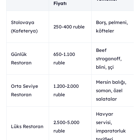
Fiyatı
Stolovaya
Borş, pelmeni,
250-400 ruble
(Kafeterya)
köfteler
Beef
Günlük
650-1.100
stroganoff,
Restoran
ruble
blini, şçi
Mersin balığı,
Orta Seviye
1.200-2.000
somon, özel
Restoran
ruble
salatalar
Havyar
2.500-5.000
servisi,
Lüks Restoran
ruble
imparatorluk
tarifleri