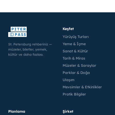
Keşfet
Yürüyüş Turları
Yeme & İçme
St. Petersburg rehberiniz —
müzeler, biletler, yemek,
Sanat & Kültür
kültür ve daha fazlası.
Tarih & Miras
Müzeler & Saraylar
Parklar & Doğa
Ulaşım
Mevsimler & Etkinlikler
Pratik Bilgiler
Planlama
Şirket