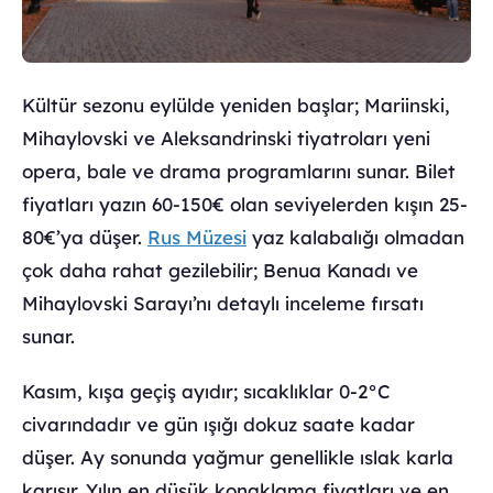
Kültür sezonu eylülde yeniden başlar; Mariinski,
Mihaylovski ve Aleksandrinski tiyatroları yeni
opera, bale ve drama programlarını sunar. Bilet
fiyatları yazın 60-150€ olan seviyelerden kışın 25-
80€’ya düşer.
Rus Müzesi
yaz kalabalığı olmadan
çok daha rahat gezilebilir; Benua Kanadı ve
Mihaylovski Sarayı’nı detaylı inceleme fırsatı
sunar.
Kasım, kışa geçiş ayıdır; sıcaklıklar 0-2°C
civarındadır ve gün ışığı dokuz saate kadar
düşer. Ay sonunda yağmur genellikle ıslak karla
karışır. Yılın en düşük konaklama fiyatları ve en