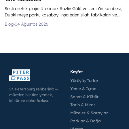
Sestroretsk plajın ötesinde: Razliv Gölü ve Lenin'in kulübesi,
Dubki meşe parkı, kasabayı inşa eden silah fabrikaları ve...
Blog
04 Ağustos 2026
Keşfet
Yürüyüş Turları
Yeme & İçme
St. Petersburg rehberiniz —
müzeler, biletler, yemek,
Sanat & Kültür
kültür ve daha fazlası.
Tarih & Miras
Müzeler & Saraylar
Parklar & Doğa
Ulaşım