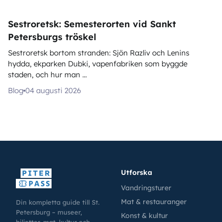
Sestroretsk: Semesterorten vid Sankt
Petersburgs tröskel
Sestroretsk bortom stranden: Sjön Razliv och Lenins
hydda, ekparken Dubki, vapenfabriken som byggde
staden, och hur man ...
Blog
04 augusti 2026
Utforska
Vandringsturer
Mat & restauranger
Din kompletta guide till St.
Petersburg – museer,
Konst & kultur
biljetter, mat, kultur och