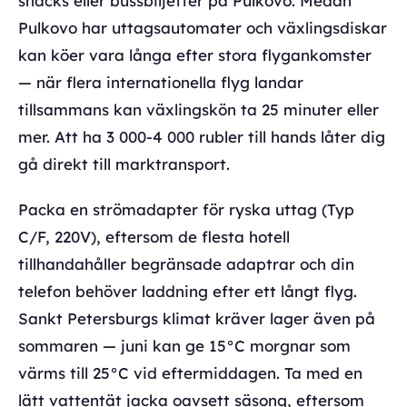
snacks eller bussbiljetter på Pulkovo. Medan
Pulkovo har uttagsautomater och växlingsdiskar
kan köer vara långa efter stora flygankomster
— när flera internationella flyg landar
tillsammans kan växlingskön ta 25 minuter eller
mer. Att ha 3 000-4 000 rubler till hands låter dig
gå direkt till marktransport.
Packa en strömadapter för ryska uttag (Typ
C/F, 220V), eftersom de flesta hotell
tillhandahåller begränsade adaptrar och din
telefon behöver laddning efter ett långt flyg.
Sankt Petersburgs klimat kräver lager även på
sommaren — juni kan ge 15°C morgnar som
värms till 25°C vid eftermiddagen. Ta med en
lätt vattentät jacka oavsett säsong, eftersom