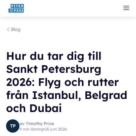
Blog
Hur du tar dig till
Sankt Petersburg
2026: Flyg och rutter
från Istanbul, Belgrad
och Dubai
av Timothy Price
TP
9 min läsning
•
25 juni 2026