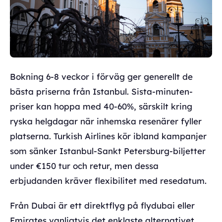
Bokning 6-8 veckor i förväg ger generellt de
bästa priserna från Istanbul. Sista-minuten-
priser kan hoppa med 40-60%, särskilt kring
ryska helgdagar när inhemska resenärer fyller
platserna. Turkish Airlines kör ibland kampanjer
som sänker Istanbul-Sankt Petersburg-biljetter
under €150 tur och retur, men dessa
erbjudanden kräver flexibilitet med resedatum.
Från Dubai är ett direktflyg på flydubai eller
Emirates vanligtvis det enklaste alternativet.