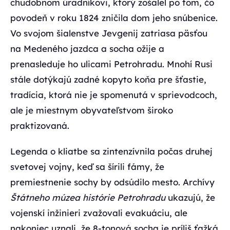
chudobnom úradníkovi, ktorý zošalel po tom, čo
povodeň v roku 1824 zničila dom jeho snúbenice.
Vo svojom šialenstve Jevgenij zatriasa päsťou
na Medeného jazdca a socha ožije a
prenasleduje ho ulicami Petrohradu. Mnohí Rusi
stále dotýkajú zadné kopyto koňa pre šťastie,
tradícia, ktorá nie je spomenutá v sprievodcoch,
ale je miestnym obyvateľstvom široko
praktizovaná.
Legenda o kliatbe sa zintenzívnila počas druhej
svetovej vojny, keď sa šírili fámy, že
premiestnenie sochy by odsúdilo mesto. Archívy
Štátneho múzea histórie Petrohradu
ukazujú, že
vojenskí inžinieri zvažovali evakuáciu, ale
nakoniec uznali, že 8-tonová socha je príliš ťažká