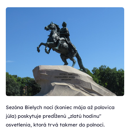
Sezóna Bielych nocí (koniec mája až polovica
júla) poskytuje predĺženú „zlatú hodinu"
osvetlenia, ktorá trvá takmer do polnoci.