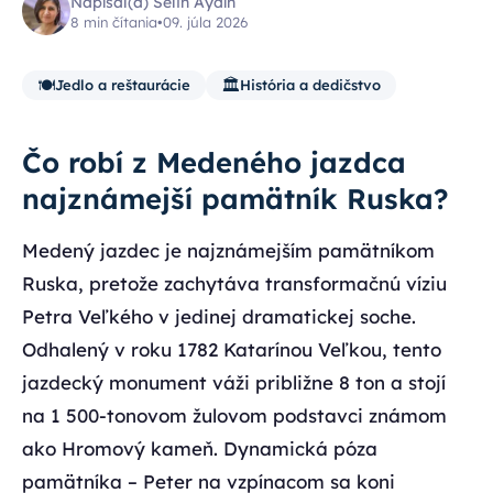
Napísal(a) Selin Aydın
8 min čítania
•
09. júla 2026
🍽️
🏛️
Jedlo a reštaurácie
História a dedičstvo
Čo robí z Medeného jazdca
najznámejší pamätník Ruska?
Medený jazdec je najznámejším pamätníkom
Ruska, pretože zachytáva transformačnú víziu
Petra Veľkého v jedinej dramatickej soche.
Odhalený v roku 1782 Katarínou Veľkou, tento
jazdecký monument váži približne 8 ton a stojí
na 1 500-tonovom žulovom podstavci známom
ako Hromový kameň. Dynamická póza
pamätníka – Peter na vzpínacom sa koni