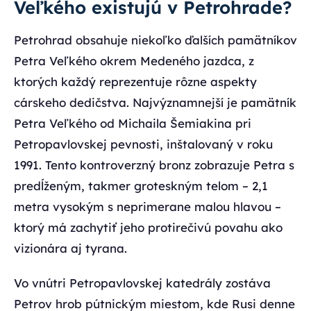
Veľkého existujú v Petrohrade?
Petrohrad obsahuje niekoľko ďalších pamätníkov
Petra Veľkého okrem Medeného jazdca, z
ktorých každý reprezentuje rôzne aspekty
cárskeho dedičstva. Najvýznamnejší je pamätník
Petra Veľkého od Michaila Šemiakina pri
Petropavlovskej pevnosti, inštalovaný v roku
1991. Tento kontroverzný bronz zobrazuje Petra s
predĺženým, takmer groteskným telom – 2,1
metra vysokým s neprimerane malou hlavou –
ktorý má zachytiť jeho protirečivú povahu ako
vizionára aj tyrana.
Vo vnútri Petropavlovskej katedrály zostáva
Petrov hrob pútnickým miestom, kde Rusi denne