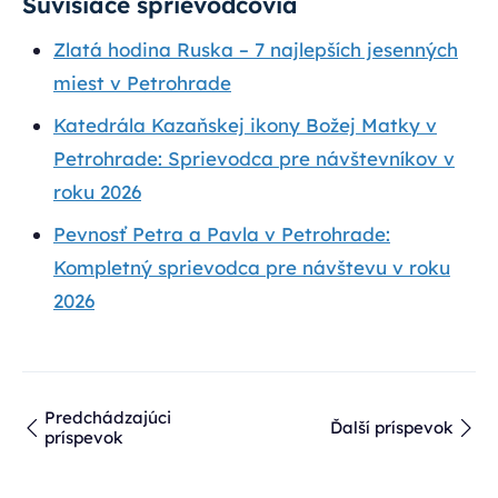
Súvisiace sprievodcovia
Zlatá hodina Ruska – 7 najlepších jesenných
miest v Petrohrade
Katedrála Kazaňskej ikony Božej Matky v
Petrohrade: Sprievodca pre návštevníkov v
roku 2026
Pevnosť Petra a Pavla v Petrohrade:
Kompletný sprievodca pre návštevu v roku
2026
Predchádzajúci
Ďalší príspevok
príspevok