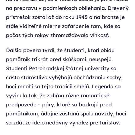
na prepravu v podmienkach obliehania. Drevený
prístrešok zostal až do roku 1945 a na bronze je
stále viditeľné mierne zafarbenie tam, kde sa
počas tých rokov zhromažďovala vlhkosť.
Ďalšia povera tvrdí, že študenti, ktorí obídu
pamätník trikrát pred skúškami, neuspejú.
Študenti Petrohradskej štátnej univerzity sa
často starostlivo vyhýbajú obchádzaniu sochy,
hoci mnohí sa tejto tradícii smejú. Legenda sa
vyvinula tak, že zahŕňa rôzne romantické
predpovede – páry, ktoré sa bozkajú pred
pamätníkom, údajne zostanú spolu navždy, hoci
sa zdá, že ide o nedávny vynález pre turistov.