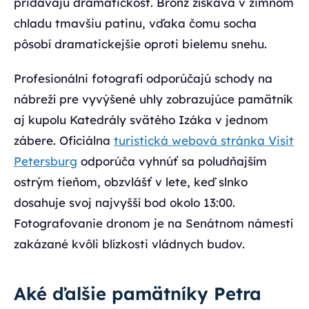
pridávajú dramatickosť. Bronz získava v zimnom
chladu tmavšiu patinu, vďaka čomu socha
pôsobí dramatickejšie oproti bielemu snehu.
Profesionálni fotografi odporúčajú schody na
nábreží pre vyvýšené uhly zobrazujúce pamätník
aj kupolu Katedrály svätého Izáka v jednom
zábere. Oficiálna
turistická webová stránka Visit
Petersburg
odporúča vyhnúť sa poludňajším
ostrým tieňom, obzvlášť v lete, keď slnko
dosahuje svoj najvyšší bod okolo 13:00.
Fotografovanie dronom je na Senátnom námestí
zakázané kvôli blízkosti vládnych budov.
Aké ďalšie pamätníky Petra