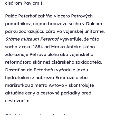
cisárom Pavlom I.
Palác Peterhof zahŕňa viacero Petrových
pamätníkov, najmä bronzovú sochu v Dolnom
parku zobrazujúcu cára vo vojenskej uniforme.
Štátne múzeum Peterhof
vysvetľuje, že táto
socha z roku 1884 od Marka Antokolského
zdôrazňuje Petrovu úlohu ako vojenského
reformátora skôr než cisárskeho zakladateľa.
Dostať sa do Peterhofu vyžaduje jazdu
hydrofoilom z nábrežia Ermitáže alebo
maršrutkou z metra Avtovo – skontrolujte
aktuálne ceny a cestovné poriadky pred
cestovaním.