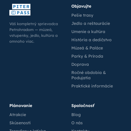
Objavujte
Pešie trasy
Jedlo a reštaurácie
Váš kompletný sprievodca
Petrohradom — múzeá,
Umenie a kultúra
vstupenky, jedlo, kultúra a
História a dedičstvo
omnoho viac.
Múzeá & Paláce
Parky & Príroda
Doprava
Ročné obdobia &
Podujatia
Praktické informácie
Plánovanie
Spoločnosť
Atrakcie
Blog
Skúsenosti
O nás
Transfery z letiska
Kontakty