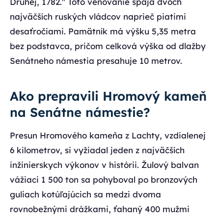
Druhej, 1782." Toto venovanie spája dvoch
najväčších ruských vládcov naprieč piatimi
desaťročiami. Pamätník má výšku 5,35 metra
bez podstavca, pričom celková výška od dlažby
Senátneho námestia presahuje 10 metrov.
Ako prepravili Hromový kameň
na Senátne námestie?
Presun Hromového kameňa z Lachty, vzdialenej
6 kilometrov, si vyžiadal jeden z najväčších
inžinierskych výkonov v histórii. Žulový balvan
vážiaci 1 500 ton sa pohyboval po bronzových
guliach kotúľajúcich sa medzi dvoma
rovnobežnými drážkami, ťahaný 400 mužmi