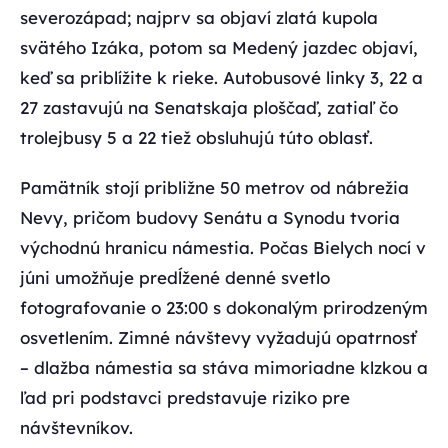
severozápad; najprv sa objaví zlatá kupola
svätého Izáka, potom sa Medený jazdec objaví,
keď sa priblížite k rieke. Autobusové linky 3, 22 a
27 zastavujú na Senatskaja ploščaď, zatiaľ čo
trolejbusy 5 a 22 tiež obsluhujú túto oblasť.
Pamätník stojí približne 50 metrov od nábrežia
Nevy, pričom budovy Senátu a Synodu tvoria
východnú hranicu námestia. Počas Bielych nocí v
júni umožňuje predĺžené denné svetlo
fotografovanie o 23:00 s dokonalým prirodzeným
osvetlením. Zimné návštevy vyžadujú opatrnosť
– dlažba námestia sa stáva mimoriadne klzkou a
ľad pri podstavci predstavuje riziko pre
návštevníkov.