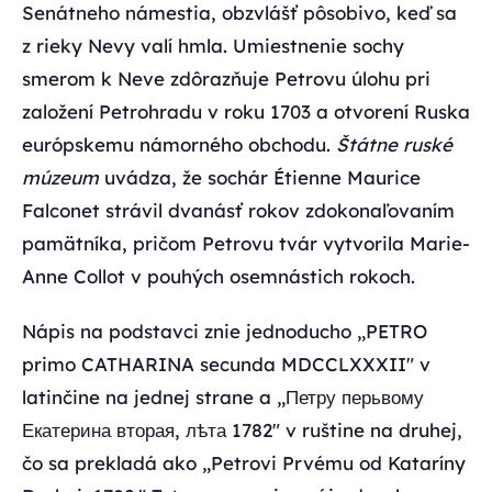
Senátneho námestia, obzvlášť pôsobivo, keď sa
z rieky Nevy valí hmla. Umiestnenie sochy
smerom k Neve zdôrazňuje Petrovu úlohu pri
založení Petrohradu v roku 1703 a otvorení Ruska
európskemu námorného obchodu.
Štátne ruské
múzeum
uvádza, že sochár Étienne Maurice
Falconet strávil dvanásť rokov zdokonaľovaním
pamätníka, pričom Petrovu tvár vytvorila Marie-
Anne Collot v pouhých osemnástich rokoch.
Nápis na podstavci znie jednoducho „PETRO
primo CATHARINA secunda MDCCLXXXII" v
latinčine na jednej strane a „Петру перьвому
Екатерина вторая, лѣта 1782" v ruštine na druhej,
čo sa prekladá ako „Petrovi Prvému od Kataríny