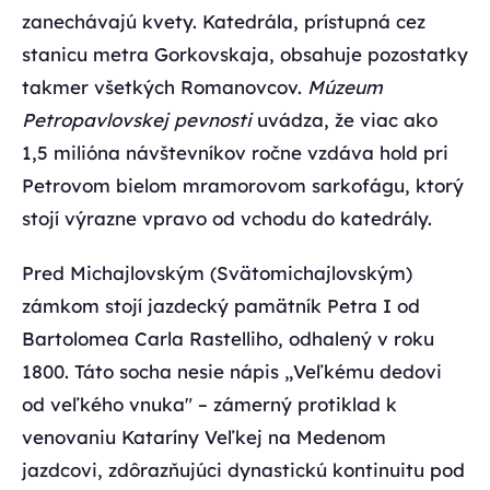
zanechávajú kvety. Katedrála, prístupná cez
stanicu metra Gorkovskaja, obsahuje pozostatky
takmer všetkých Romanovcov.
Múzeum
Petropavlovskej pevnosti
uvádza, že viac ako
1,5 milióna návštevníkov ročne vzdáva hold pri
Petrovom bielom mramorovom sarkofágu, ktorý
stojí výrazne vpravo od vchodu do katedrály.
Pred Michajlovským (Svätomichajlovským)
zámkom stojí jazdecký pamätník Petra I od
Bartolomea Carla Rastelliho, odhalený v roku
1800. Táto socha nesie nápis „Veľkému dedovi
od veľkého vnuka" – zámerný protiklad k
venovaniu Kataríny Veľkej na Medenom
jazdcovi, zdôrazňujúci dynastickú kontinuitu pod