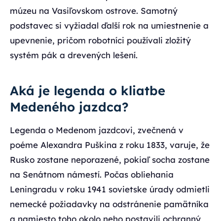
múzeu na Vasiľovskom ostrove. Samotný
podstavec si vyžiadal ďalší rok na umiestnenie a
upevnenie, pričom robotníci používali zložitý
systém pák a drevených lešení.
Aká je legenda o kliatbe
Medeného jazdca?
Legenda o Medenom jazdcovi, zvečnená v
poéme Alexandra Puškina z roku 1833, varuje, že
Rusko zostane neporazené, pokiaľ socha zostane
na Senátnom námestí. Počas obliehania
Leningradu v roku 1941 sovietske úrady odmietli
nemecké požiadavky na odstránenie pamätníka
a namiesto toho okolo neho postavili ochranný