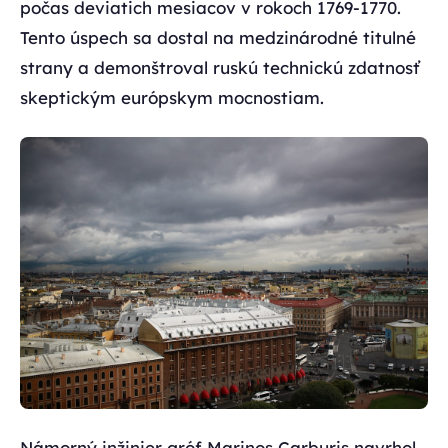
počas deviatich mesiacov v rokoch 1769-1770.
Tento úspech sa dostal na medzinárodné titulné
strany a demonštroval ruskú technickú zdatnosť
skeptickým európskym mocnostiam.
Námorný inžinier gróf Marinos Carburis navrhol