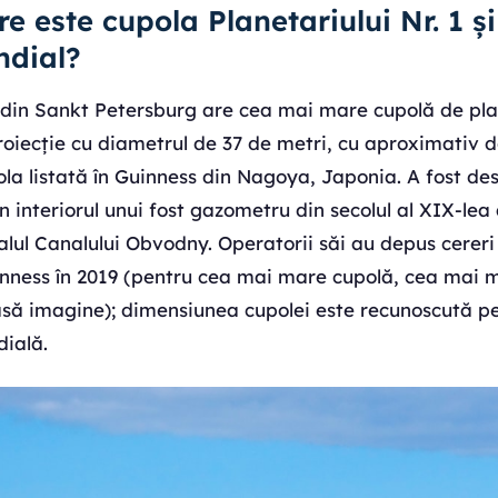
e este cupola Planetariului Nr. 1 ș
ndial?
1 din Sankt Petersburg are cea mai mare cupolă de pl
oiecție cu diametrul de 37 de metri, cu aproximativ d
la listată în Guinness din Nagoya, Japonia. A fost de
n interiorul unui fost gazometru din secolul al XIX-lea 
alul Canalului Obvodny. Operatorii săi au depus cereri
nness în 2019 (pentru cea mai mare cupolă, cea mai ma
să imagine); dimensiunea cupolei este recunoscută pe
ială.