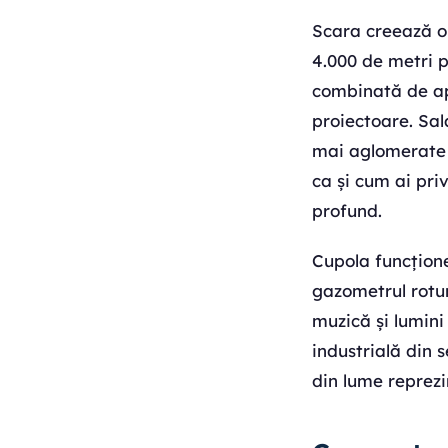
Scara creează o 
4.000 de metri p
combinată de apr
proiectoare. Sal
mai aglomerate p
ca și cum ai pri
profund.
Cupola funcțione
gazometrul rotun
muzică și lumini
industrială din 
din lume reprezi