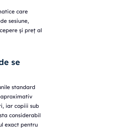
matice care
 de sesiune,
cepere și preț al
nde se
iunile standard
e aproximativ
, iar copiii sub
sta considerabil
ul exact pentru