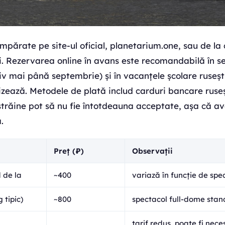
cumpărate pe site-ul oficial, planetarium.one, sau de la
ui. Rezervarea online în avans este recomandabilă în se
v mai până septembrie) și în vacanțele școlare rusești
zează. Metodele de plată includ carduri bancare ruseș
 străine pot să nu fie întotdeauna acceptate, așa că av
.
Preț (₽)
Observații
 de la
~400
variază în funcție de spe
 tipic)
~800
spectacol full-dome sta
tarif redus, poate fi nece