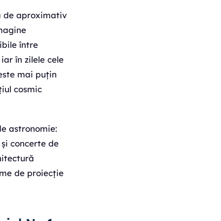
ră de aproximativ
imagine
bile între
r în zilele cele
este mai puțin
țiul cosmic
de astronomie:
 și concerte de
hitectură
eme de proiecție