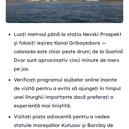
Luați metroul până la stația Nevski Prospekt
și folosiți ieșirea Kanal Griboyedova —
colonada este chiar peste drum; de la Gostinîi
Dvor sunt aproximativ cinci minute de mers
pe jos.
Verificați programul slujbelor online înainte
de vizită pentru a evita să ajungeți în timpul
unei liturghii importante dacă preferați o
experiență mai liniștită.
Vizitați piața adiacentă pentru a vedea
statuile mareșalilor Kutuzov și Barclay de