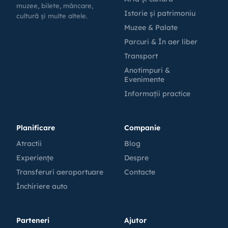
muzee, bilete, mâncare,
Istorie și patrimoniu
cultură și multe altele.
Muzee & Palate
Parcuri & În aer liber
Transport
Anotimpuri &
Evenimente
Informații practice
Planificare
Companie
Atractii
Blog
Experiențe
Despre
Transferuri aeroportuare
Contacte
Închiriere auto
Parteneri
Ajutor