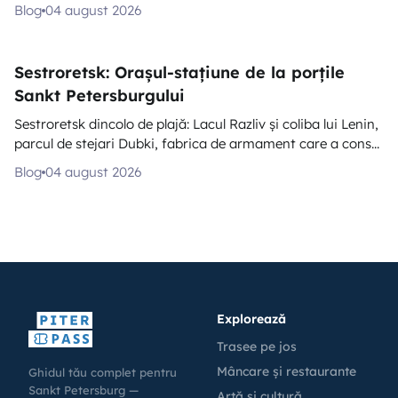
Blog
04 august 2026
Sestroretsk: Orașul-stațiune de la porțile
Sankt Petersburgului
Sestroretsk dincolo de plajă: Lacul Razliv și coliba lui Lenin,
parcul de stejari Dubki, fabrica de armament care a cons...
Blog
04 august 2026
Explorează
Trasee pe jos
Mâncare și restaurante
Ghidul tău complet pentru
Sankt Petersburg —
Artă și cultură