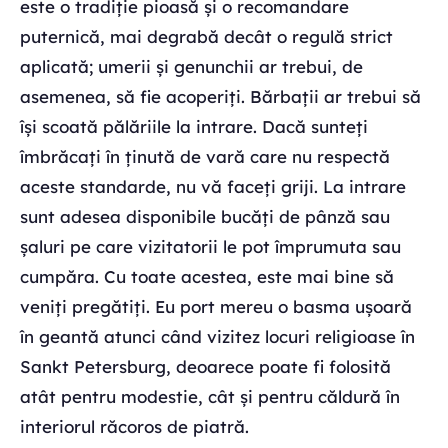
este o tradiție pioasă și o recomandare
puternică, mai degrabă decât o regulă strict
aplicată; umerii și genunchii ar trebui, de
asemenea, să fie acoperiți. Bărbații ar trebui să
își scoată pălăriile la intrare. Dacă sunteți
îmbrăcați în ținută de vară care nu respectă
aceste standarde, nu vă faceți griji. La intrare
sunt adesea disponibile bucăți de pânză sau
șaluri pe care vizitatorii le pot împrumuta sau
cumpăra. Cu toate acestea, este mai bine să
veniți pregătiți. Eu port mereu o basma ușoară
în geantă atunci când vizitez locuri religioase în
Sankt Petersburg, deoarece poate fi folosită
atât pentru modestie, cât și pentru căldură în
interiorul răcoros de piatră.