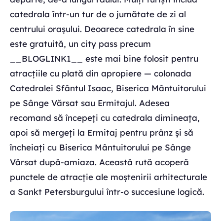
catedrala într-un tur de o jumătate de zi al
centrului orașului. Deoarece catedrala în sine
este gratuită, un city pass precum
__BLOGLINK1__ este mai bine folosit pentru
atracțiile cu plată din apropiere — colonada
Catedralei Sfântul Isaac, Biserica Mântuitorului
pe Sânge Vărsat sau Ermitajul. Adesea
recomand să începeți cu catedrala dimineața,
apoi să mergeți la Ermitaj pentru prânz și să
încheiați cu Biserica Mântuitorului pe Sânge
Vărsat după-amiaza. Această rută acoperă
punctele de atracție ale moștenirii arhitecturale
a Sankt Petersburgului într-o succesiune logică.