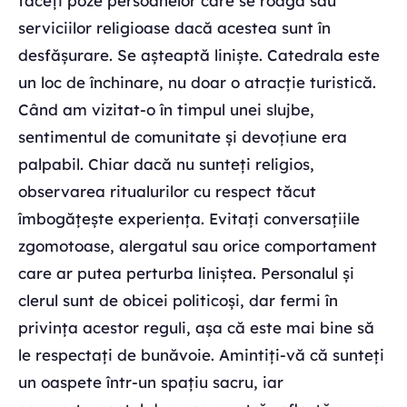
faceți poze persoanelor care se roagă sau
serviciilor religioase dacă acestea sunt în
desfășurare. Se așteaptă liniște. Catedrala este
un loc de închinare, nu doar o atracție turistică.
Când am vizitat-o în timpul unei slujbe,
sentimentul de comunitate și devoțiune era
palpabil. Chiar dacă nu sunteți religios,
observarea ritualurilor cu respect tăcut
îmbogățește experiența. Evitați conversațiile
zgomotoase, alergatul sau orice comportament
care ar putea perturba liniștea. Personalul și
clerul sunt de obicei politicoși, dar fermi în
privința acestor reguli, așa că este mai bine să
le respectați de bunăvoie. Amintiți-vă că sunteți
un oaspete într-un spațiu sacru, iar