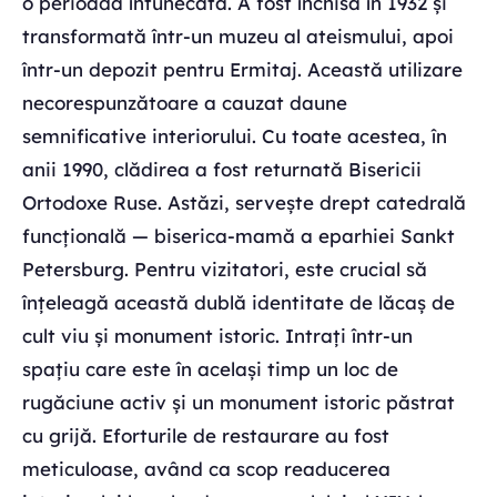
o perioadă întunecată. A fost închisă în 1932 și
transformată într-un muzeu al ateismului, apoi
într-un depozit pentru Ermitaj. Această utilizare
necorespunzătoare a cauzat daune
semnificative interiorului. Cu toate acestea, în
anii 1990, clădirea a fost returnată Bisericii
Ortodoxe Ruse. Astăzi, servește drept catedrală
funcțională — biserica-mamă a eparhiei Sankt
Petersburg. Pentru vizitatori, este crucial să
înțeleagă această dublă identitate de lăcaș de
cult viu și monument istoric. Intrați într-un
spațiu care este în același timp un loc de
rugăciune activ și un monument istoric păstrat
cu grijă. Eforturile de restaurare au fost
meticuloase, având ca scop readucerea