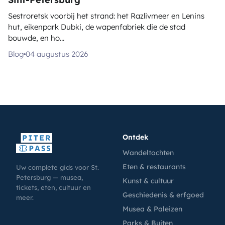
Sestroretsk voorbij het strand: het Razlivmeer en Lenins
hut, eikenpark Dubki, de wapenfabriek die de stad
bouwde, en ho...
Blog
04 augustus 2026
Ontdek
Wandeltochten
Eten & restaurants
Uw complete gids voor St.
Petersburg — musea,
Kunst & cultuur
tickets, eten, cultuur en
Geschiedenis & erfgoed
meer.
Musea & Paleizen
Parks & Buiten