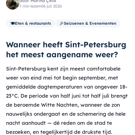
door Marina Çelik
7 min lezen
•
06 juli 2026
🍽️
🎉
Eten & restaurants
Seizoenen & Evenementen
Wanneer heeft Sint-Petersburg
het meest aangename weer?
Sint-Petersburg kent zijn meest comfortabele
weer van eind mei tot begin september, met
gemiddelde dagtemperaturen van ongeveer 18-
23°C. De periode van half juni tot half juli brengt
de beroemde Witte Nachten, wanneer de zon
nauwelijks ondergaat en de schemering de hele
nacht aanhoudt — dé reden om de stad te
bezoeken, en tegelijkertijd de drukste tijd.