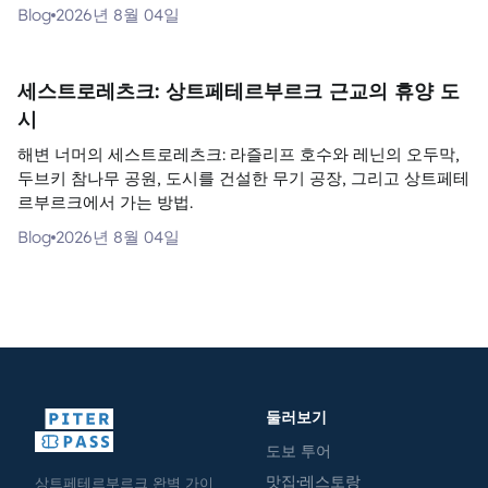
Blog
2026년 8월 04일
세스트로레츠크: 상트페테르부르크 근교의 휴양 도
시
해변 너머의 세스트로레츠크: 라즐리프 호수와 레닌의 오두막,
두브키 참나무 공원, 도시를 건설한 무기 공장, 그리고 상트페테
르부르크에서 가는 방법.
Blog
2026년 8월 04일
둘러보기
도보 투어
맛집·레스토랑
상트페테르부르크 완벽 가이