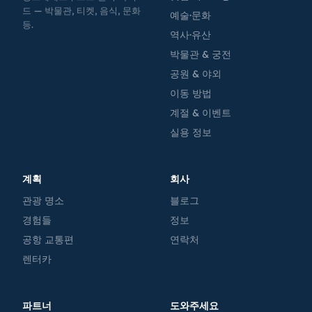
드 — 박물관, 티켓, 음식, 문화
예술·문화
등.
역사·유산
박물관 & 궁전
공원 & 야외
이동 방법
계절 & 이벤트
실용 정보
계획
회사
관광 명소
블로그
경험들
정보
공항 교통편
연락처
렌터카
파트너
도와주세요