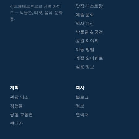
맛집·레스토랑
상트페테르부르크 완벽 가이
드 — 박물관, 티켓, 음식, 문화
예술·문화
등.
역사·유산
박물관 & 궁전
공원 & 야외
이동 방법
계절 & 이벤트
실용 정보
계획
회사
관광 명소
블로그
경험들
정보
공항 교통편
연락처
렌터카