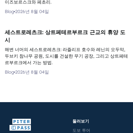
이즈보르스크와 페초리.
Blog
2026년 8월 04일
세스트로레츠크: 상트페테르부르크 근교의 휴양 도
시
해변 너머의 세스트로레츠크: 라즐리프 호수와 레닌의 오두막,
두브키 참나무 공원, 도시를 건설한 무기 공장, 그리고 상트페테
르부르크에서 가는 방법.
Blog
2026년 8월 04일
둘러보기
도보 투어