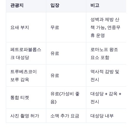
관광지
입장
비고
성벽과 제방 산
요새 부지
무료
책 가능, 연중무
휴 운영
페트로파블롭스
로마노프 왕조
유료
크 대성당
묘소 포함
트루베츠코이
역사적 감방 및
유료
보루 감옥
전시
유료(가성비 좋
대성당 + 감옥 +
통합 티켓
음)
전시
사진 촬영 허가
소액 추가 요금
대성당 내부