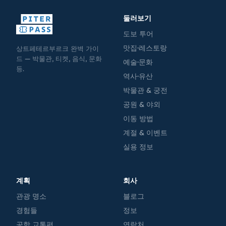
둘러보기
도보 투어
맛집·레스토랑
상트페테르부르크 완벽 가이
드 — 박물관, 티켓, 음식, 문화
예술·문화
등.
역사·유산
박물관 & 궁전
공원 & 야외
이동 방법
계절 & 이벤트
실용 정보
계획
회사
관광 명소
블로그
경험들
정보
공항 교통편
연락처