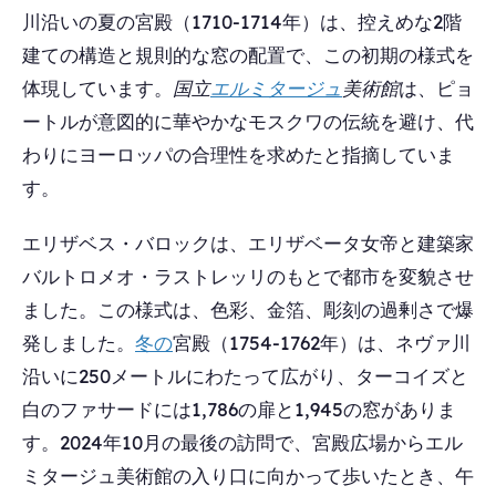
川沿いの夏の宮殿（1710-1714年）は、控えめな2階
建ての構造と規則的な窓の配置で、この初期の様式を
体現しています。
国立
エルミタージュ
美術館
は、ピョ
ートルが意図的に華やかなモスクワの伝統を避け、代
わりにヨーロッパの合理性を求めたと指摘していま
す。
エリザベス・バロックは、エリザベータ女帝と建築家
バルトロメオ・ラストレッリのもとで都市を変貌させ
ました。この様式は、色彩、金箔、彫刻の過剰さで爆
発しました。
冬の
宮殿（1754-1762年）は、ネヴァ川
沿いに250メートルにわたって広がり、ターコイズと
白のファサードには1,786の扉と1,945の窓がありま
す。2024年10月の最後の訪問で、宮殿広場からエル
ミタージュ美術館の入り口に向かって歩いたとき、午