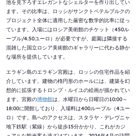
池を見下ろすエレガントなシェルターを作り出してい
ます。その比率は、ロッシがサンクトペテルブルクの
プロジェクト全体に適用した厳密な数学的比率に従っ
ています。入場にはロシア美術館のチケット（450ル
ーブル/4.50ユーロ）が必要ですが、庭園は隣接する
混雑した国立ロシア美術館のギャラリーに代わる静か
な場所を提供しています。
エラギン島のエラギン宮殿は、ロッシの住宅作品を紹
介しています。建物の楕円形のホールには、建築を幻
想的に拡張するトロンプ・ルイユの絵画が描かれてい
ます。宮殿の
博物館
は、水曜日から日曜日の10:00～
18:00に開館しており、入場料は400ルーブル（4ユー
ロ）です。島へのアクセスは、スタラヤ・デレヴニャ
地下鉄駅（紫線）から徒歩15分かかり、これがカジ
ュアルな観光客を遠ざけています。2024年4月の訪問