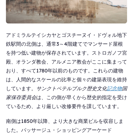
アドミラルテイシカヤとゴスチーヌイ・ドヴォル地下
鉄駅間の北側は、通常3～4階建てでマンサード屋根
を持つ低い建物が保存されています。ストロガノフ宮
殿、オランダ教会、アルメニア教会がここに集まって
おり、すべて1780年以前のものです。これらの建物
は、人間的なスケールの比率と個々の建築表現を維持
しています。
サンクトペテルブルク歴史文化
記念物
国
家保存委員会
は、この側が早くから歴史的指定を受け
ているため、より厳しい改修要件を課しています。
南側は1850年以降、より大きな商業ビルを収容しま
した。パッサージュ・ショッピングアーケード