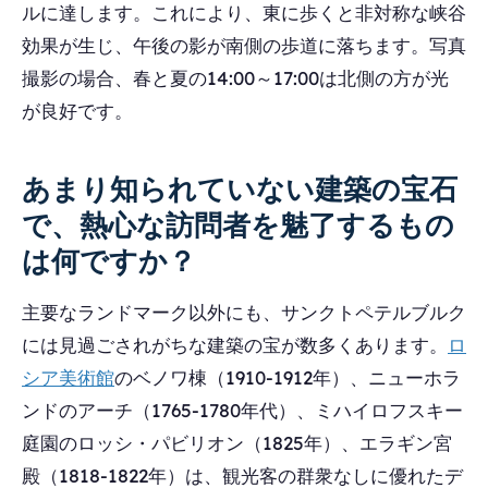
ルに達します。これにより、東に歩くと非対称な峡谷
効果が生じ、午後の影が南側の歩道に落ちます。写真
撮影の場合、春と夏の14:00～17:00は北側の方が光
が良好です。
あまり知られていない建築の宝石
で、熱心な訪問者を魅了するもの
は何ですか？
主要なランドマーク以外にも、サンクトペテルブルク
には見過ごされがちな建築の宝が数多くあります。
ロ
シア美術館
のベノワ棟（1910-1912年）、ニューホラ
ンドのアーチ（1765-1780年代）、ミハイロフスキー
庭園のロッシ・パビリオン（1825年）、エラギン宮
殿（1818-1822年）は、観光客の群衆なしに優れたデ