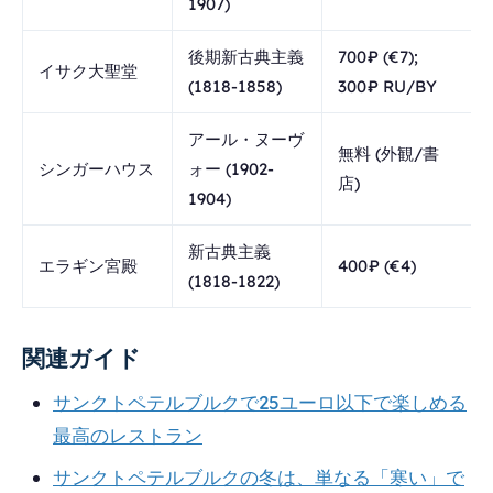
1907)
後期新古典主義
700₽ (€7);
イサク大聖堂
(1818-1858)
300₽ RU/BY
アール・ヌーヴ
無料 (外観/書
シンガーハウス
ォー (1902-
店)
1904)
新古典主義
エラギン宮殿
400₽ (€4)
(1818-1822)
関連ガイド
サンクトペテルブルクで25ユーロ以下で楽しめる
最高のレストラン
サンクトペテルブルクの冬は、単なる「寒い」で