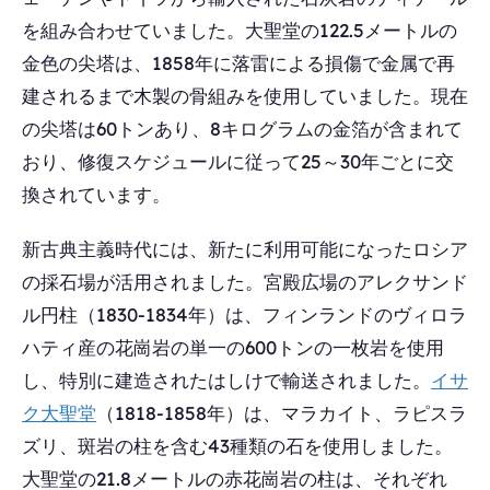
を組み合わせていました。大聖堂の122.5メートルの
金色の尖塔は、1858年に落雷による損傷で金属で再
建されるまで木製の骨組みを使用していました。現在
の尖塔は60トンあり、8キログラムの金箔が含まれて
おり、修復スケジュールに従って25～30年ごとに交
換されています。
新古典主義時代には、新たに利用可能になったロシア
の採石場が活用されました。宮殿広場のアレクサンド
ル円柱（1830-1834年）は、フィンランドのヴィロラ
ハティ産の花崗岩の単一の600トンの一枚岩を使用
し、特別に建造されたはしけで輸送されました。
イサ
ク大聖堂
（1818-1858年）は、マラカイト、ラピスラ
ズリ、斑岩の柱を含む43種類の石を使用しました。
大聖堂の21.8メートルの赤花崗岩の柱は、それぞれ