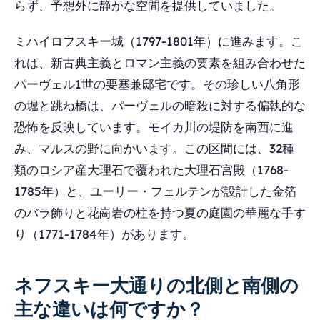
らず、予想外に静かな空間を提供していました。
ミハイロフスキー城（1797-1801年）に進みます。こ
れは、新古典主義とロマン主義の要素を組み合わせた
パーヴェル1世の要塞兼邸宅です。その珍しい八角形
の堀と跳ね橋は、パーヴェルの暗殺に対する偏執的な
恐怖を反映しています。モイカ川の堤防を南西に進
み、マルスの野に向かいます。この区間には、32種
類のロシア産大理石で覆われた大理石宮殿（1768-
1785年）と、ユーリー・フェルテンが設計した金箔
のバラ飾りと花崗岩の柱を持つ夏の庭園の華麗な手す
り（1771-1784年）があります。
ネフスキー大通りの北側と南側の
主な違いは何ですか？