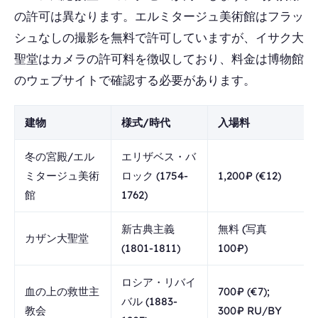
の許可は異なります。エルミタージュ美術館はフラッ
シュなしの撮影を無料で許可していますが、イサク大
聖堂はカメラの許可料を徴収しており、料金は博物館
のウェブサイトで確認する必要があります。
建物
様式/時代
入場料
冬の宮殿/エル
エリザベス・バ
ミタージュ美術
ロック (1754-
1,200₽ (€12)
館
1762)
新古典主義
無料 (写真
カザン大聖堂
(1801-1811)
100₽)
ロシア・リバイ
血の上の救世主
700₽ (€7);
バル (1883-
教会
300₽ RU/BY