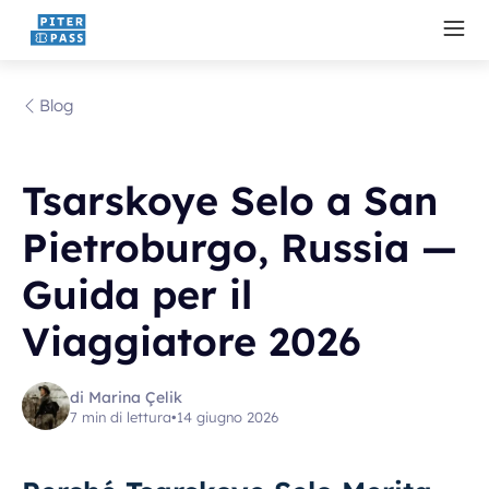
Blog
Tsarskoye Selo a San
Pietroburgo, Russia —
Guida per il
Viaggiatore 2026
di Marina Çelik
7 min di lettura
•
14 giugno 2026