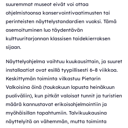
suuremmat museot eivät voi ottaa
ohjelmistoonsa konservointivaatimusten tai
perinteisten näyttelystandardien vuoksi. Tämä
asemoituminen luo täydentävän
kulttuuritarjonnan klassisen taidekierroksen
sijaan.
Näyttelyohjelma vaihtuu kuukausittain, ja suuret
installaatiot ovat esillä tyypillisesti 6–8 viikkoa.
Keskittymän toiminta vilkastuu Pietarin
Valkoisina öinä (toukokuun lopusta heinäkuun
puoliväliin), kun pitkät valoisat tunnit ja turistien
määrä kannustavat erikoisohjelmointiin ja
myöhäisillan tapahtumiin. Talvikuukausina
näyttelyitä on vähemmän, mutta toiminta