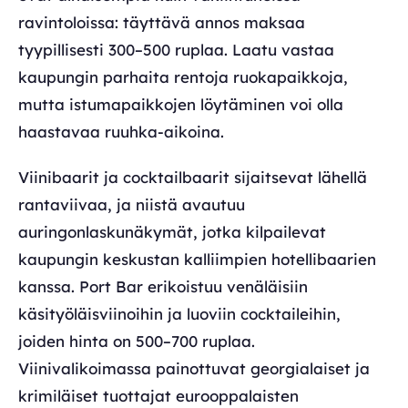
ravintoloissa: täyttävä annos maksaa
tyypillisesti 300–500 ruplaa. Laatu vastaa
kaupungin parhaita rentoja ruokapaikkoja,
mutta istumapaikkojen löytäminen voi olla
haastavaa ruuhka-aikoina.
Viinibaarit ja cocktailbaarit sijaitsevat lähellä
rantaviivaa, ja niistä avautuu
auringonlaskunäkymät, jotka kilpailevat
kaupungin keskustan kalliimpien hotellibaarien
kanssa. Port Bar erikoistuu venäläisiin
käsityöläisviinoihin ja luoviin cocktaileihin,
joiden hinta on 500–700 ruplaa.
Viinivalikoimassa painottuvat georgialaiset ja
krimiläiset tuottajat eurooppalaisten