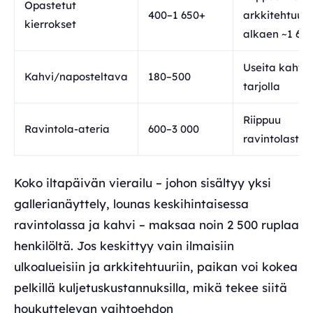
Opastetut
400–1 650+
arkkitehtuuri
kierrokset
alkaen ~1 65
Useita kahvil
Kahvi/naposteltava
180–500
tarjolla
Riippuu
Ravintola-ateria
600–3 000
ravintolasta
Koko iltapäivän vierailu – johon sisältyy yksi
gallerianäyttely, lounas keskihintaisessa
ravintolassa ja kahvi – maksaa noin 2 500 ruplaa
henkilöltä. Jos keskittyy vain ilmaisiin
ulkoalueisiin ja arkkitehtuuriin, paikan voi kokea
pelkillä kuljetuskustannuksilla, mikä tekee siitä
houkuttelevan vaihtoehdon