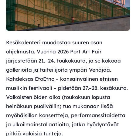
Kesäkalenteri muodostaa suuren osan
ohjelmasta. Vuonna 2026 Port Art Fair
järjestetään 21.–24. toukokuuta, ja se kokoaa
gallerioita ja taiteilijoita ympäri Venäjää.
Kahdeksas EtoEtno – kansainvälinen etnisen
musiikin festivaali – pidetään 27.–28. kesäkuuta.
Valkoisten öiden aika (toukokuun lopusta
heinäkuun puoliväliin) tuo mukanaan lisää
myöhäisillan konsertteja, performanssitaidetta
ja ulkoilmainstallaatioita, jotka hyödyntävät
pitkiä valoisia tunteja.