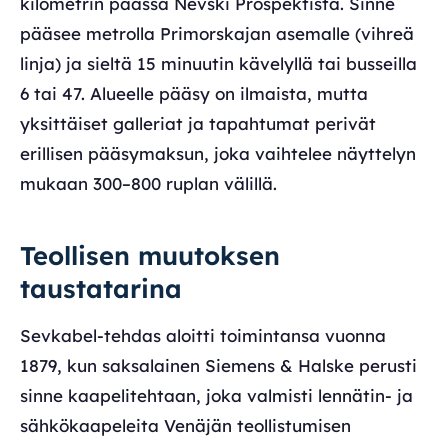
kilometrin päässä Nevski Prospektista. Sinne
pääsee metrolla Primorskajan asemalle (vihreä
linja) ja sieltä 15 minuutin kävelyllä tai busseilla
6 tai 47. Alueelle pääsy on ilmaista, mutta
yksittäiset galleriat ja tapahtumat perivät
erillisen pääsymaksun, joka vaihtelee näyttelyn
mukaan 300–800 ruplan välillä.
Teollisen muutoksen
taustatarina
Sevkabel-tehdas aloitti toimintansa vuonna
1879, kun saksalainen Siemens & Halske perusti
sinne kaapelitehtaan, joka valmisti lennätin- ja
sähkökaapeleita Venäjän teollistumisen