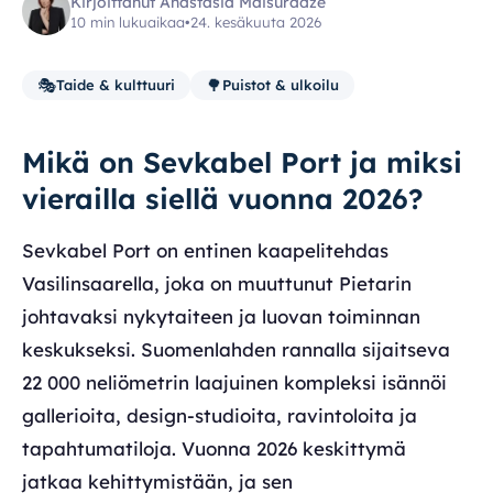
Kirjoittanut Anastasia Maisuradze
10 min lukuaikaa
•
24. kesäkuuta 2026
🎭
🌳
Taide & kulttuuri
Puistot & ulkoilu
Mikä on Sevkabel Port ja miksi
vierailla siellä vuonna 2026?
Sevkabel Port on entinen kaapelitehdas
Vasilinsaarella, joka on muuttunut Pietarin
johtavaksi nykytaiteen ja luovan toiminnan
keskukseksi. Suomenlahden rannalla sijaitseva
22 000 neliömetrin laajuinen kompleksi isännöi
gallerioita, design-studioita, ravintoloita ja
tapahtumatiloja. Vuonna 2026 keskittymä
jatkaa kehittymistään, ja sen