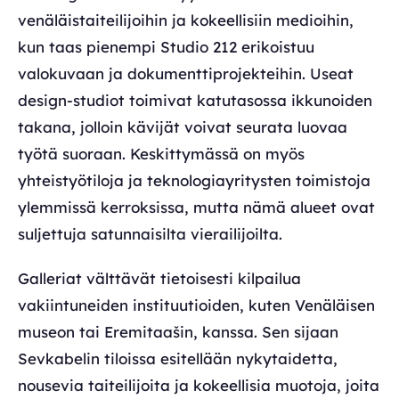
venäläistaiteilijoihin ja kokeellisiin medioihin,
kun taas pienempi Studio 212 erikoistuu
valokuvaan ja dokumenttiprojekteihin. Useat
design-studiot toimivat katutasossa ikkunoiden
takana, jolloin kävijät voivat seurata luovaa
työtä suoraan. Keskittymässä on myös
yhteistyötiloja ja teknologiayritysten toimistoja
ylemmissä kerroksissa, mutta nämä alueet ovat
suljettuja satunnaisilta vierailijoilta.
Galleriat välttävät tietoisesti kilpailua
vakiintuneiden instituutioiden, kuten Venäläisen
museon tai Eremitaašin, kanssa. Sen sijaan
Sevkabelin tiloissa esitellään nykytaidetta,
nousevia taiteilijoita ja kokeellisia muotoja, joita