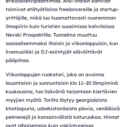
erikoiskahvipaahtimoa. Arki-iltaisin kahvilat
toimivat etätyötiloina freelancereille ja startup-
yrittäjille, mikä luo huomattavasti nuoremman
ilmapiirin kuin turistien suosimissa kahviloissa
Nevski Prospektilla. Tunnelma muuttuu
sosiaalisemmaksi iltaisin ja viikonloppuisin, kun
livemusiikki ja DJ-esiintyjät elävöittävät
pääpihaa.
Viikonloppujen ruokatori, joka on avoinna
lauantaisin ja sunnuntaisin klo 11–20 lämpiminä
kuukausina, tuo lisäväriä tarjontaan kiertävien
myyjien myötä. Torilta löytyy georgialaista
khatšapuria, uzbekistanilaista plovia, venäläisiä
pelmenejä ja kansainvälistä katuruokaa. Hinnat
ovat alhaisempia kuin vakiintuneissa