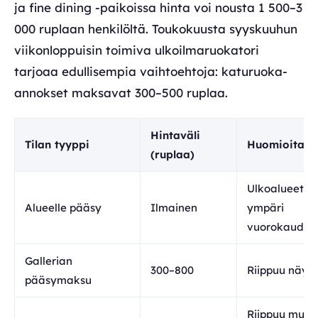
ja fine dining -paikoissa hinta voi nousta 1 500–3
000 ruplaan henkilöltä. Toukokuusta syyskuuhun
viikonloppuisin toimiva ulkoilmaruokatori
tarjoaa edullisempia vaihtoehtoja: katuruoka-
annokset maksavat 300–500 ruplaa.
Hintaväli
Tilan tyyppi
Huomioitav
(ruplaa)
Ulkoalueet a
Alueelle pääsy
Ilmainen
ympäri
vuorokauden
Gallerian
300–800
Riippuu näytt
pääsymaksu
Riippuu muod