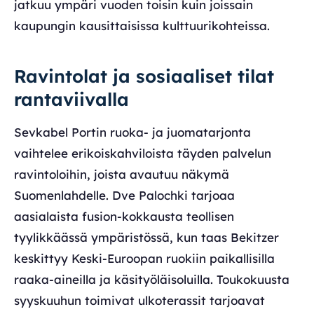
jatkuu ympäri vuoden toisin kuin joissain
kaupungin kausittaisissa kulttuurikohteissa.
Ravintolat ja sosiaaliset tilat
rantaviivalla
Sevkabel Portin ruoka- ja juomatarjonta
vaihtelee erikoiskahviloista täyden palvelun
ravintoloihin, joista avautuu näkymä
Suomenlahdelle. Dve Palochki tarjoaa
aasialaista fusion-kokkausta teollisen
tyylikkäässä ympäristössä, kun taas Bekitzer
keskittyy Keski-Euroopan ruokiin paikallisilla
raaka-aineilla ja käsityöläisoluilla. Toukokuusta
syyskuuhun toimivat ulkoterassit tarjoavat