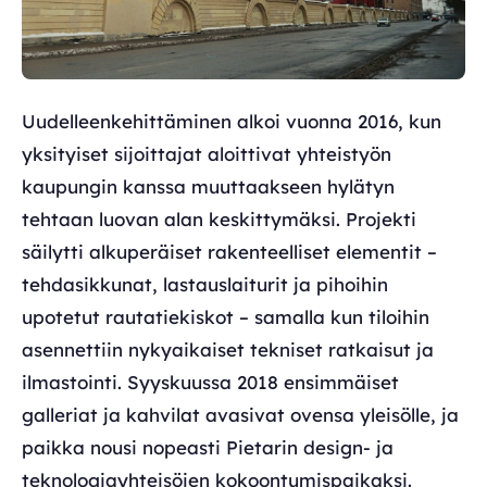
Uudelleenkehittäminen alkoi vuonna 2016, kun
yksityiset sijoittajat aloittivat yhteistyön
kaupungin kanssa muuttaakseen hylätyn
tehtaan luovan alan keskittymäksi. Projekti
säilytti alkuperäiset rakenteelliset elementit –
tehdasikkunat, lastauslaiturit ja pihoihin
upotetut rautatiekiskot – samalla kun tiloihin
asennettiin nykyaikaiset tekniset ratkaisut ja
ilmastointi. Syyskuussa 2018 ensimmäiset
galleriat ja kahvilat avasivat ovensa yleisölle, ja
paikka nousi nopeasti Pietarin design- ja
teknologiayhteisöjen kokoontumispaikaksi.