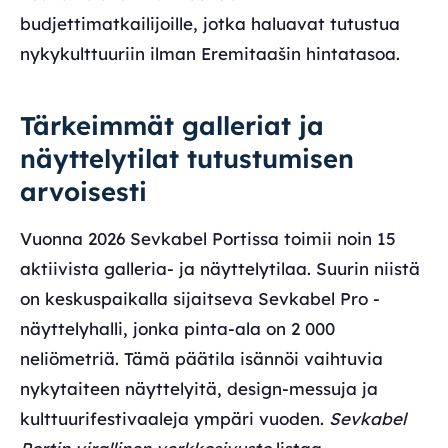
budjettimatkailijoille, jotka haluavat tutustua
nykykulttuuriin ilman Eremitaašin hintatasoa.
Tärkeimmät galleriat ja
näyttelytilat tutustumisen
arvoisesti
Vuonna 2026 Sevkabel Portissa toimii noin 15
aktiivista galleria- ja näyttelytilaa. Suurin niistä
on keskuspaikalla sijaitseva Sevkabel Pro -
näyttelyhalli, jonka pinta-ala on 2 000
neliömetriä. Tämä päätila isännöi vaihtuvia
nykytaiteen näyttelyitä, design-messuja ja
kulttuurifestivaaleja ympäri vuoden.
Sevkabel