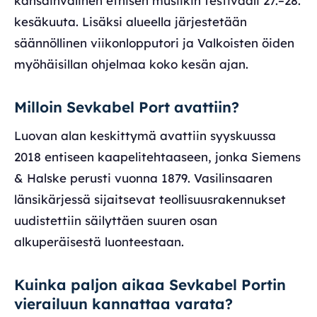
kansainvälinen etnisen musiikin festivaali 27.–28.
kesäkuuta. Lisäksi alueella järjestetään
säännöllinen viikonlopputori ja Valkoisten öiden
myöhäisillan ohjelmaa koko kesän ajan.
Milloin Sevkabel Port avattiin?
Luovan alan keskittymä avattiin syyskuussa
2018 entiseen kaapelitehtaaseen, jonka Siemens
& Halske perusti vuonna 1879. Vasilinsaaren
länsikärjessä sijaitsevat teollisuusrakennukset
uudistettiin säilyttäen suuren osan
alkuperäisestä luonteestaan.
Kuinka paljon aikaa Sevkabel Portin
vierailuun kannattaa varata?