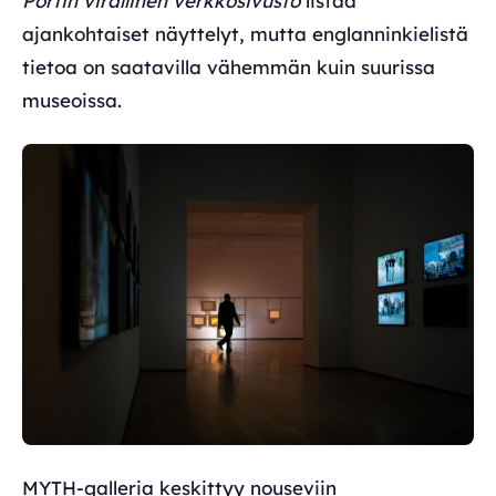
Portin virallinen verkkosivusto
listaa
ajankohtaiset näyttelyt, mutta englanninkielistä
tietoa on saatavilla vähemmän kuin suurissa
museoissa.
MYTH-galleria keskittyy nouseviin