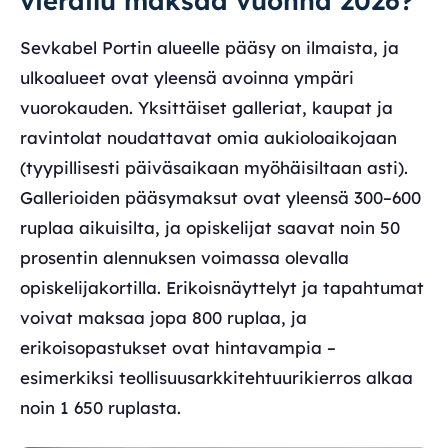
vierailu maksaa vuonna 2026?
Sevkabel Portin alueelle pääsy on ilmaista, ja
ulkoalueet ovat yleensä avoinna ympäri
vuorokauden. Yksittäiset galleriat, kaupat ja
ravintolat noudattavat omia aukioloaikojaan
(tyypillisesti päiväsaikaan myöhäisiltaan asti).
Gallerioiden pääsymaksut ovat yleensä 300–600
ruplaa aikuisilta, ja opiskelijat saavat noin 50
prosentin alennuksen voimassa olevalla
opiskelijakortilla. Erikoisnäyttelyt ja tapahtumat
voivat maksaa jopa 800 ruplaa, ja
erikoisopastukset ovat hintavampia –
esimerkiksi teollisuusarkkitehtuurikierros alkaa
noin 1 650 ruplasta.