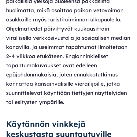
paikallisia yleisöjä puoleensa pakkasista
huolimatta, mikä osoittaa paikan vetovoiman
asukkaille myös turistitoiminnan ulkopuolella.
Ohjelmatiedot päivittyvät kuukausittain
virallisella verkkosivustolla ja sosiaalisen median
kanavilla, ja useimmat tapahtumat ilmoitetaan
2–4 viikkoa etukäteen. Englanninkieliset
tapahtumakuvaukset ovat edelleen
epäjohdonmukaisia, joten ennakkotutkimus
kannattaa kansainvälisille vierailijoille, jotka
suunnittelevat käyntiään tiettyjen näyttelyiden
tai esitysten ympärille.
Käytännön vinkkejä
keskustasta suuntautuville