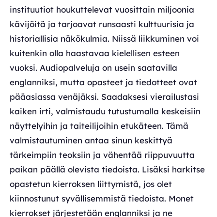
instituutiot houkuttelevat vuosittain miljoonia
kävijöitä ja tarjoavat runsaasti kulttuurisia ja
historiallisia näkökulmia. Niissä liikkuminen voi
kuitenkin olla haastavaa kielellisen esteen
vuoksi. Audiopalveluja on usein saatavilla
englanniksi, mutta opasteet ja tiedotteet ovat
pääasiassa venäjäksi. Saadaksesi vierailustasi
kaiken irti, valmistaudu tutustumalla keskeisiin
näyttelyihin ja taiteilijoihin etukäteen. Tämä
valmistautuminen antaa sinun keskittyä
tärkeimpiin teoksiin ja vähentää riippuvuutta
paikan päällä olevista tiedoista. Lisäksi harkitse
opastetun kierroksen liittymistä, jos olet
kiinnostunut syvällisemmistä tiedoista. Monet
kierrokset järjestetään englanniksi ja ne