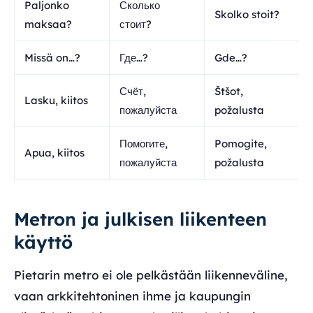
Paljonko
Сколько
Skolko stoit?
maksaa?
стоит?
Missä on…?
Где…?
Gde…?
Счёт,
Štšot,
Lasku, kiitos
пожалуйста
požalusta
Помогите,
Pomogite,
Apua, kiitos
пожалуйста
požalusta
Metron ja julkisen liikenteen
käyttö
Pietarin metro ei ole pelkästään liikenneväline,
vaan arkkitehtoninen ihme ja kaupungin