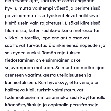
alan työntekijät, saattavat osata englantia
hyvin, mutta vanhempi väestö ja perinteisissä
palveluammateissa työskentelevät hallitsevat
kieltä usein vain rajoitetusti. Lisäksi kiireisissä
tilanteissa, kuten ruuhka-aikana metrossa tai
vilkkailla toreilla, jopa englantia osaavat
saattavat turvautua äidinkieleensä nopeuden ja
selkeyden vuoksi. Tämän rajoituksen
tiedostaminen on ensimmäinen askel
sujuvampaan matkaan. Se muuttaa matkailijan
asenteen vaatimuksesta uteliaisuuteen ja
kunnioitukseen. Kun hyväksyy, että venäjä on
hallitseva kieli, turistit valmistautuvat
todennäköisemmin asianmukaisesti käyttämällä
käännöstyökaluja ja oppimalla perusfraaseja.