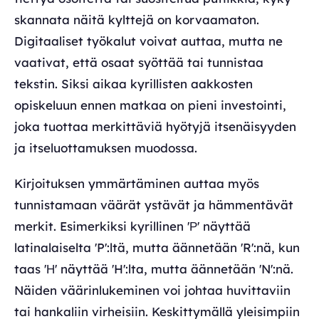
skannata näitä kylttejä on korvaamaton.
Digitaaliset työkalut voivat auttaa, mutta ne
vaativat, että osaat syöttää tai tunnistaa
tekstin. Siksi aikaa kyrillisten aakkosten
opiskeluun ennen matkaa on pieni investointi,
joka tuottaa merkittäviä hyötyjä itsenäisyyden
ja itseluottamuksen muodossa.
Kirjoituksen ymmärtäminen auttaa myös
tunnistamaan väärät ystävät ja hämmentävät
merkit. Esimerkiksi kyrillinen 'Р' näyttää
latinalaiselta 'P':ltä, mutta äännetään 'R':nä, kun
taas 'Н' näyttää 'H':lta, mutta äännetään 'N':nä.
Näiden väärinlukeminen voi johtaa huvittaviin
tai hankaliin virheisiin. Keskittymällä yleisimpiin