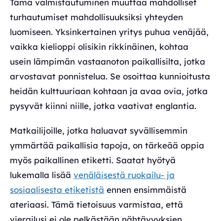
Tämä valmistautuminen muuttaa mahdolliset
turhautumiset mahdollisuuksiksi yhteyden
luomiseen. Yksinkertainen yritys puhua venäjää,
vaikka kielioppi olisikin rikkinäinen, kohtaa
usein lämpimän vastaanoton paikallisilta, jotka
arvostavat ponnistelua. Se osoittaa kunnioitusta
heidän kulttuuriaan kohtaan ja avaa ovia, jotka
pysyvät kiinni niille, jotka vaativat englantia.
Matkailijoille, jotka haluavat syvällisemmin
ymmärtää paikallisia tapoja, on tärkeää oppia
myös paikallinen etiketti. Saatat hyötyä
lukemalla lisää
venäläisestä ruokailu- ja
sosiaalisesta etiketistä
ennen ensimmäistä
ateriaasi. Tämä tietoisuus varmistaa, että
vierailusi ei ole pelkästään nähtävyyksien