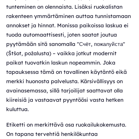
tunteminen on olennaista. Lisäksi ruokalistan
rakenteen ymmärtäminen auttaa tunnistamaan
annokset ja hinnat. Monissa paikoissa laskua ei
tuoda automaattisesti, joten saatat joutua
pyytämään sitä sanomalla "Счёт, пожалуйста"
(Štšot, požalusta) – vaikka jotkut modernit
paikat tuovatkin laskun nopeammin. Joka
tapauksessa tämä on tavallinen käytäntö eikä
merkki huonosta palvelusta. Kärsivällisyys on
avainasemassa, sillä tarjoilijat saattavat olla
kiireisiä ja vastaavat pyyntöösi vasta hetken
kuluttua.
Etiketti on merkittävä osa ruokailukokemusta.
On tapana tervehtiä henkilökuntaa