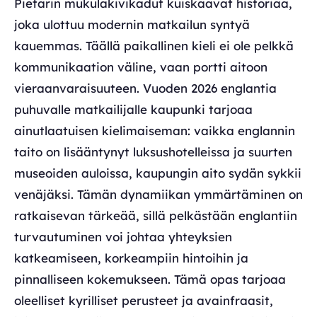
Pietarin mukulakivikadut kuiskaavat historiaa,
joka ulottuu modernin matkailun syntyä
kauemmas. Täällä paikallinen kieli ei ole pelkkä
kommunikaation väline, vaan portti aitoon
vieraanvaraisuuteen. Vuoden 2026 englantia
puhuvalle matkailijalle kaupunki tarjoaa
ainutlaatuisen kielimaiseman: vaikka englannin
taito on lisääntynyt luksushotelleissa ja suurten
museoiden auloissa, kaupungin aito sydän sykkii
venäjäksi. Tämän dynamiikan ymmärtäminen on
ratkaisevan tärkeää, sillä pelkästään englantiin
turvautuminen voi johtaa yhteyksien
katkeamiseen, korkeampiin hintoihin ja
pinnalliseen kokemukseen. Tämä opas tarjoaa
oleelliset kyrilliset perusteet ja avainfraasit,