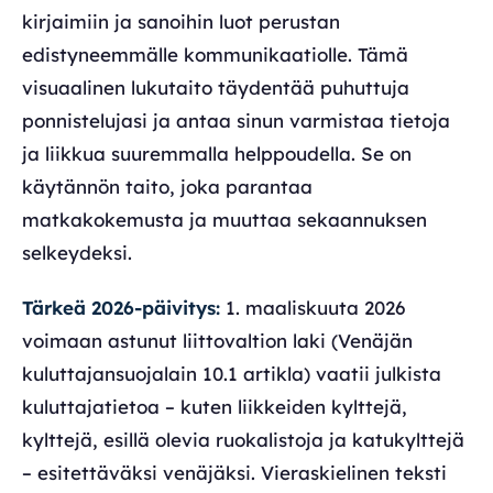
kirjaimiin ja sanoihin luot perustan
edistyneemmälle kommunikaatiolle. Tämä
visuaalinen lukutaito täydentää puhuttuja
ponnistelujasi ja antaa sinun varmistaa tietoja
ja liikkua suuremmalla helppoudella. Se on
käytännön taito, joka parantaa
matkakokemusta ja muuttaa sekaannuksen
selkeydeksi.
Tärkeä 2026-päivitys:
1. maaliskuuta 2026
voimaan astunut liittovaltion laki (Venäjän
kuluttajansuojalain 10.1 artikla) vaatii julkista
kuluttajatietoa – kuten liikkeiden kylttejä,
kylttejä, esillä olevia ruokalistoja ja katukylttejä
– esitettäväksi venäjäksi. Vieraskielinen teksti