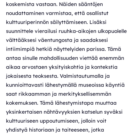
koskemista vastaan. Näiden sääntöjen
noudattaminen varmistaa, että osallistut
kulttuuriperinnön säilyttämiseen. Lisäksi
suunnittele vierailusi ruuhka-aikojen ulkopuolelle
välttääksesi väentungosta ja saadaksesi
intiimimpiä hetkiä näyttelyiden parissa. Tämä
antaa sinulle mahdollisuuden viettää enemmän
aikaa arvostaen yksityiskohtia ja kontekstia
jokaisesta teoksesta. Valmistautumalla ja
kunnioittavasti lähestymällä museoissa käyntiä
saat rikkaamman ja merkityksellisemmän
kokemuksen. Tämä lähestymistapa muuttaa
yksinkertaisen nähtävyyksien katselun syväksi
kulttuuriseen uppoutumiseen, jolloin voit
yhdistyä historiaan ja taiteeseen, jotka