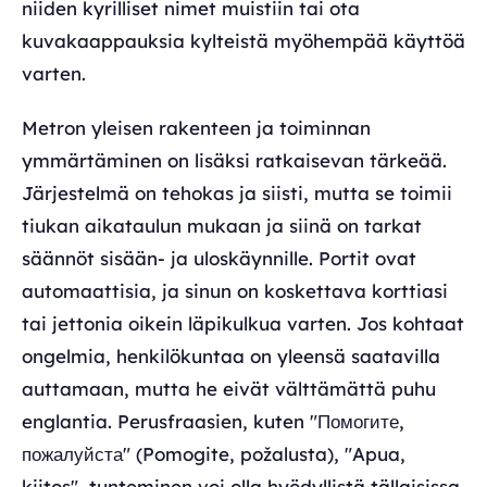
niiden kyrilliset nimet muistiin tai ota
kuvakaappauksia kylteistä myöhempää käyttöä
varten.
Metron yleisen rakenteen ja toiminnan
ymmärtäminen on lisäksi ratkaisevan tärkeää.
Järjestelmä on tehokas ja siisti, mutta se toimii
tiukan aikataulun mukaan ja siinä on tarkat
säännöt sisään- ja uloskäynnille. Portit ovat
automaattisia, ja sinun on koskettava korttiasi
tai jettonia oikein läpikulkua varten. Jos kohtaat
ongelmia, henkilökuntaa on yleensä saatavilla
auttamaan, mutta he eivät välttämättä puhu
englantia. Perusfraasien, kuten "Помогите,
пожалуйста" (Pomogite, požalusta), "Apua,
kiitos", tunteminen voi olla hyödyllistä tällaisissa