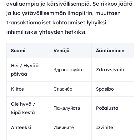
avuliaampia ja kärsivällisempiä. Se rikkoo jäätä
ja luo ystävällisemmän ilmapiirin, muuttaen
transaktiomaiset kohtaamiset lyhyiksi
inhimillisiksi yhteyden hetkiksi.
Suomi
Venäjä
Ääntäminen
Hei / Hyvää
Здравствуйте
Zdravstvuite
päivää
Kiitos
Спасибо
Spasibo
Ole hyvä /
Пожалуйста
Požalusta
Eipä kestä
Anteeksi
Извините
Izvinite