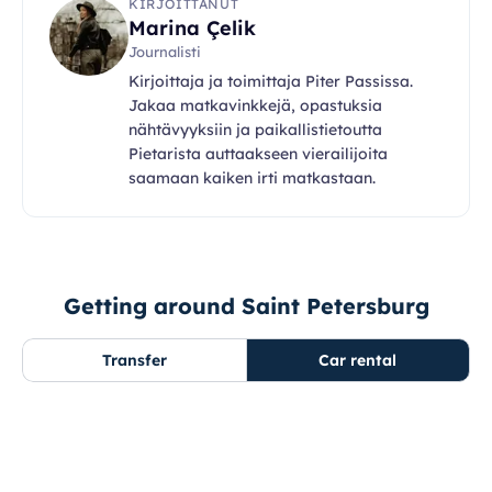
KIRJOITTANUT
Marina Çelik
Journalisti
Kirjoittaja ja toimittaja Piter Passissa.
Jakaa matkavinkkejä, opastuksia
nähtävyyksiin ja paikallistietoutta
Pietarista auttaakseen vierailijoita
saamaan kaiken irti matkastaan.
Getting around Saint Petersburg
Transfer
Car rental