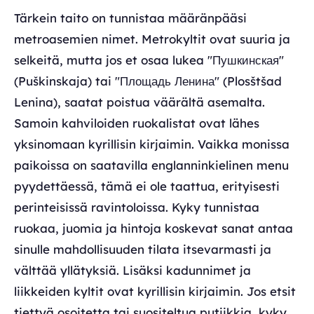
Tärkein taito on tunnistaa määränpääsi
metroasemien nimet. Metrokyltit ovat suuria ja
selkeitä, mutta jos et osaa lukea "Пушкинская"
(Puškinskaja) tai "Площадь Ленина" (Plosštšad
Lenina), saatat poistua väärältä asemalta.
Samoin kahviloiden ruokalistat ovat lähes
yksinomaan kyrillisin kirjaimin. Vaikka monissa
paikoissa on saatavilla englanninkielinen menu
pyydettäessä, tämä ei ole taattua, erityisesti
perinteisissä ravintoloissa. Kyky tunnistaa
ruokaa, juomia ja hintoja koskevat sanat antaa
sinulle mahdollisuuden tilata itsevarmasti ja
välttää yllätyksiä. Lisäksi kadunnimet ja
liikkeiden kyltit ovat kyrillisin kirjaimin. Jos etsit
tiettyä osoitetta tai suositeltua putiikkia, kyky