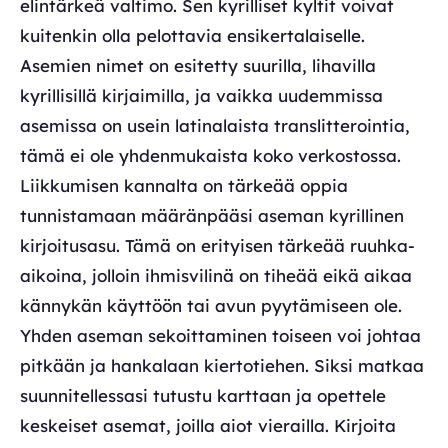
elintärkeä valtimo. Sen kyrilliset kyltit voivat
kuitenkin olla pelottavia ensikertalaiselle.
Asemien nimet on esitetty suurilla, lihavilla
kyrillisillä kirjaimilla, ja vaikka uudemmissa
asemissa on usein latinalaista translitterointia,
tämä ei ole yhdenmukaista koko verkostossa.
Liikkumisen kannalta on tärkeää oppia
tunnistamaan määränpääsi aseman kyrillinen
kirjoitusasu. Tämä on erityisen tärkeää ruuhka-
aikoina, jolloin ihmisvilinä on tiheää eikä aikaa
kännykän käyttöön tai avun pyytämiseen ole.
Yhden aseman sekoittaminen toiseen voi johtaa
pitkään ja hankalaan kiertotiehen. Siksi matkaa
suunnitellessasi tutustu karttaan ja opettele
keskeiset asemat, joilla aiot vierailla. Kirjoita