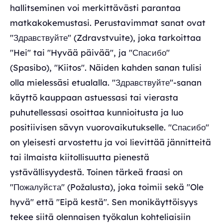
hallitseminen voi merkittävästi parantaa
matkakokemustasi. Perustavimmat sanat ovat
"Здравствуйте" (Zdravstvuite), joka tarkoittaa
"Hei" tai "Hyvää päivää", ja "Спасибо"
(Spasibo), "Kiitos". Näiden kahden sanan tulisi
olla mielessäsi etualalla. "Здравствуйте"-sanan
käyttö kauppaan astuessasi tai vierasta
puhutellessasi osoittaa kunnioitusta ja luo
positiivisen sävyn vuorovaikutukselle. "Спасибо"
on yleisesti arvostettu ja voi lievittää jännitteitä
tai ilmaista kiitollisuutta pienestä
ystävällisyydestä. Toinen tärkeä fraasi on
"Пожалуйста" (Požalusta), joka toimii sekä "Ole
hyvä" että "Eipä kestä". Sen monikäyttöisyys
tekee siitä olennaisen työkalun kohteliaisiin