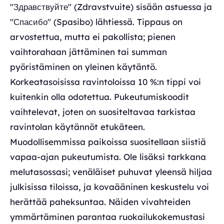
"Здравствуйте" (Zdravstvuite) sisään astuessa ja
"Спасибо" (Spasibo) lähtiessä. Tippaus on
arvostettua, mutta ei pakollista; pienen
vaihtorahaan jättäminen tai summan
pyöristäminen on yleinen käytäntö.
Korkeatasoisissa ravintoloissa 10 %:n tippi voi
kuitenkin olla odotettua. Pukeutumiskoodit
vaihtelevat, joten on suositeltavaa tarkistaa
ravintolan käytännöt etukäteen.
Muodollisemmissa paikoissa suositellaan siistiä
vapaa-ajan pukeutumista. Ole lisäksi tarkkana
melutasossasi; venäläiset puhuvat yleensä hiljaa
julkisissa tiloissa, ja kovaääninen keskustelu voi
herättää paheksuntaa. Näiden vivahteiden
ymmärtäminen parantaa ruokailukokemustasi