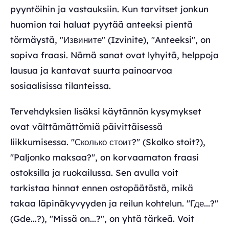
pyyntöihin ja vastauksiin. Kun tarvitset jonkun
huomion tai haluat pyytää anteeksi pientä
törmäystä, "Извините" (Izvinite), "Anteeksi", on
sopiva fraasi. Nämä sanat ovat lyhyitä, helppoja
lausua ja kantavat suurta painoarvoa
sosiaalisissa tilanteissa.
Tervehdyksien lisäksi käytännön kysymykset
ovat välttämättömiä päivittäisessä
liikkumisessa. "Сколько стоит?" (Skolko stoit?),
"Paljonko maksaa?", on korvaamaton fraasi
ostoksilla ja ruokailussa. Sen avulla voit
tarkistaa hinnat ennen ostopäätöstä, mikä
takaa läpinäkyvyyden ja reilun kohtelun. "Где...?"
(Gde...?), "Missä on...?", on yhtä tärkeä. Voit