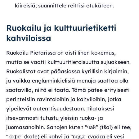
kiireisiä; suunnittele reittisi etukäteen.
Ruokailu ja kulttuurietiketti
kahviloissa
Ruokailu Pietarissa on aistillinen kokemus,
mutta se vaatii kulttuuritietoisuutta sujuakseen.
Ruokalistat ovat pääasiassa kyrillisin kirjaimin,
ja vaikka englanninkielisiä menuja saattaa olla
saatavilla, niitä ei taata. Tämä pätee erityisesti
perinteisiin ravintoloihin ja kahviloihin, jotka
ylpeilevät autenttisuudestaan. Tilataksesi
itsevarmasti tutustu yleisiin ruoka- ja
juomasanoihin. Sanojen kuten "чай" (tšaí) eli tee,
"кофе" (kofe) eli kahvi ja "вода" (voda) eli vesi