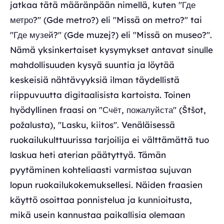
jatkaa tätä määränpään nimellä, kuten "Где
метро?" (Gde metro?) eli "Missä on metro?" tai
"Где музей?" (Gde muzej?) eli "Missä on museo?".
Nämä yksinkertaiset kysymykset antavat sinulle
mahdollisuuden kysyä suuntia ja löytää
keskeisiä nähtävyyksiä ilman täydellistä
riippuvuutta digitaalisista kartoista. Toinen
hyödyllinen fraasi on "Счёт, пожалуйста" (Štšot,
požalusta), "Lasku, kiitos". Venäläisessä
ruokailukulttuurissa tarjoilija ei välttämättä tuo
laskua heti aterian päätyttyä. Tämän
pyytäminen kohteliaasti varmistaa sujuvan
lopun ruokailukokemuksellesi. Näiden fraasien
käyttö osoittaa ponnistelua ja kunnioitusta,
mikä usein kannustaa paikallisia olemaan