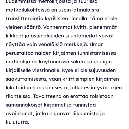
uudemmissa metrolinjoissa ja suurissa
matkailukohteissa on usein latinalaista
translitterointia kyrillisten rinnalla, tämä ei ole
yleinen sääntö. Vanhemmat kyltit, pienemmät
liikkeet ja asuinalueiden suuntamerkit voivat
näyttää vain venäläisiä merkkejä. Ilman
perustaitoa näiden kirjainten tunnistamisessa
matkailija on käytännössä sokea kaupungin
kirjalliselle viestinnälle. Kyse ei ole sujuvuuden
saavuttamisesta, vaan kriittisimpien kirjainten
lukutaidon hankkimisesta, jotka esiintyvät arjen
tilanteissa. Tavoitteena on erottaa toisistaan
samannäköiset kirjaimet ja tunnistaa
avainsanat, jotka ohjaavat liikkumista ja
kulutusta.