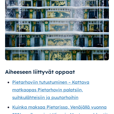
Aiheeseen liittyvät oppaat
Pietarhoviin tutustuminen – Kattava
matkaopas Pietarhovin palatsiin,
suihkulähteisiin ja puutarhoihin
Kuinka maksaa Pietarissa, Venäjällä vuonna