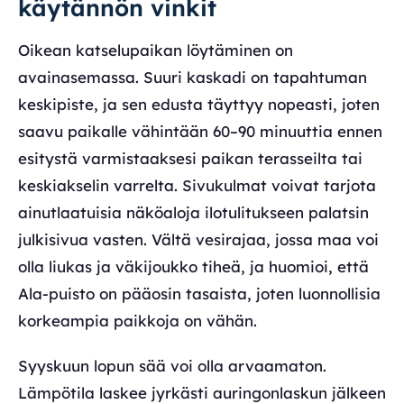
käytännön vinkit
Oikean katselupaikan löytäminen on
avainasemassa. Suuri kaskadi on tapahtuman
keskipiste, ja sen edusta täyttyy nopeasti, joten
saavu paikalle vähintään 60–90 minuuttia ennen
esitystä varmistaaksesi paikan terasseilta tai
keskiakselin varrelta. Sivukulmat voivat tarjota
ainutlaatuisia näköaloja ilotulitukseen palatsin
julkisivua vasten. Vältä vesirajaa, jossa maa voi
olla liukas ja väkijoukko tiheä, ja huomioi, että
Ala-puisto on pääosin tasaista, joten luonnollisia
korkeampia paikkoja on vähän.
Syyskuun lopun sää voi olla arvaamaton.
Lämpötila laskee jyrkästi auringonlaskun jälkeen