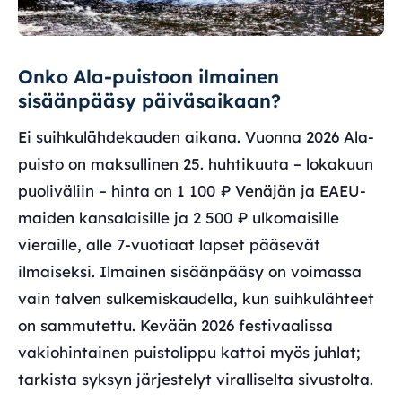
Onko Ala-puistoon ilmainen
sisäänpääsy päiväsaikaan?
Ei suihkulähdekauden aikana. Vuonna 2026 Ala-
puisto on maksullinen 25. huhtikuuta – lokakuun
puoliväliin – hinta on 1 100 ₽ Venäjän ja EAEU-
maiden kansalaisille ja 2 500 ₽ ulkomaisille
vieraille, alle 7-vuotiaat lapset pääsevät
ilmaiseksi. Ilmainen sisäänpääsy on voimassa
vain talven sulkemiskaudella, kun suihkulähteet
on sammutettu. Kevään 2026 festivaalissa
vakiohintainen puistolippu kattoi myös juhlat;
tarkista syksyn järjestelyt viralliselta sivustolta.