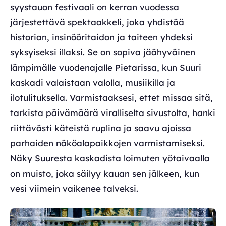
syystauon festivaali on kerran vuodessa
järjestettävä spektaakkeli, joka yhdistää
historian, insinööritaidon ja taiteen yhdeksi
syksyiseksi illaksi. Se on sopiva jäähyväinen
lämpimälle vuodenajalle Pietarissa, kun Suuri
kaskadi valaistaan valolla, musiikilla ja
ilotulituksella. Varmistaaksesi, ettet missaa sitä,
tarkista päivämäärä viralliselta sivustolta, hanki
riittävästi käteistä ruplina ja saavu ajoissa
parhaiden näköalapaikkojen varmistamiseksi.
Näky Suuresta kaskadista loimuten yötaivaalla
on muisto, joka säilyy kauan sen jälkeen, kun
vesi viimein vaikenee talveksi.