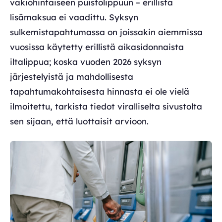
vakiohintaiseen puistolippuun – erillistä
lisämaksua ei vaadittu. Syksyn
sulkemistapahtumassa on joissakin aiemmissa
vuosissa käytetty erillistä aikasidonnaista
iltalippua; koska vuoden 2026 syksyn
järjestelyistä ja mahdollisesta
tapahtumakohtaisesta hinnasta ei ole vielä
ilmoitettu, tarkista tiedot viralliselta sivustolta
sen sijaan, että luottaisit arvioon.