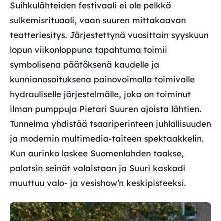
Suihkulähteiden festivaali ei ole pelkkä
sulkemisrituaali, vaan suuren mittakaavan
teatteriesitys. Järjestettynä vuosittain syyskuun
lopun viikonloppuna tapahtuma toimii
symbolisena päätöksenä kaudelle ja
kunnianosoituksena painovoimalla toimivalle
hydrauliselle järjestelmälle, joka on toiminut
ilman pumppuja Pietari Suuren ajoista lähtien.
Tunnelma yhdistää tsaariperinteen juhlallisuuden
ja modernin multimedia-taiteen spektaakkelin.
Kun aurinko laskee Suomenlahden taakse,
palatsin seinät valaistaan ja Suuri kaskadi
muuttuu valo- ja vesishow’n keskipisteeksi.