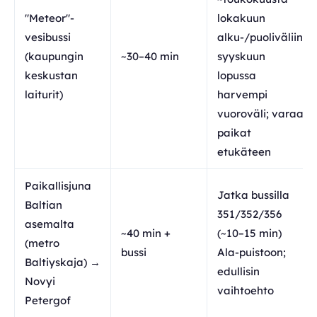
"Meteor"-
lokakuun
vesibussi
alku-/puoliväliin,
(kaupungin
~30–40 min
syyskuun
keskustan
lopussa
laiturit)
harvempi
vuoroväli; varaa
paikat
etukäteen
Paikallisjuna
Jatka bussilla
Baltian
351/352/356
asemalta
~40 min +
(~10–15 min)
(metro
bussi
Ala-puistoon;
Baltiyskaja) →
edullisin
Novyi
vaihtoehto
Petergof