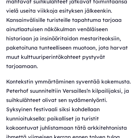
mahtavat suihkulähteet jatkavat toimintaansa
vielä useita viikkoja esityksen jälkeenkin.
Kansainvälisille turisteille tapahtuma tarjoaa
ainutlaatuisen näkökulman venäläiseen
historiaan ja insinööritaidon mestariteoksiin,
paketoituna tunteelliseen muotoon, jota harvat
muut kulttuuriperintökohteet pystyvät
tarjoamaan.
Kontekstin ymmärtäminen syventää kokemusta.
Peterhof suunniteltiin Versailles’n kilpailijaksi, ja
suihkulähteet olivat sen sydämenlyönti.
Syksyinen festivaali siksi kohdellaan
kunnioituksella: paikalliset ja turistit
kokoontuvat juhlistamaan tätä arkkitehtonista
ihmettä viimeisen kerran ennen talven tuloa.