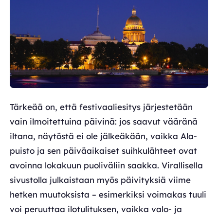
Tärkeää on, että festivaaliesitys järjestetään
vain ilmoitettuina päivinä: jos saavut vääränä
iltana, näytöstä ei ole jälkeäkään, vaikka Ala-
puisto ja sen päiväaikaiset suihkulähteet ovat
avoinna lokakuun puoliväliin saakka. Virallisella
sivustolla julkaistaan myös päivityksiä viime
hetken muutoksista – esimerkiksi voimakas tuuli
voi peruuttaa ilotulituksen, vaikka valo- ja