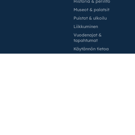
Historia & perintö
Museot & palatsit
Puistot & ulkoilu
Liikkuminen
Vuodenajat &
tapahtumat
Käytännön tietoa
Suunnittelu
Yhtiö
Nähtävyydet
Blogi
Kokemuksia
Tietoja
Lentokenttäkuljetukset
Yhteystiedot
Autonvuokraus
Kumppanit
Apua
GetExperience.com
Yksityisyyskäytäntö