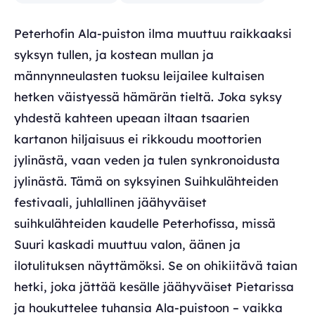
Peterhofin Ala-puiston ilma muuttuu raikkaaksi
syksyn tullen, ja kostean mullan ja
männynneulasten tuoksu leijailee kultaisen
hetken väistyessä hämärän tieltä. Joka syksy
yhdestä kahteen upeaan iltaan tsaarien
kartanon hiljaisuus ei rikkoudu moottorien
jylinästä, vaan veden ja tulen synkronoidusta
jylinästä. Tämä on syksyinen Suihkulähteiden
festivaali, juhlallinen jäähyväiset
suihkulähteiden kaudelle Peterhofissa, missä
Suuri kaskadi muuttuu valon, äänen ja
ilotulituksen näyttämöksi. Se on ohikiitävä taian
hetki, joka jättää kesälle jäähyväiset Pietarissa
ja houkuttelee tuhansia Ala-puistoon – vaikka