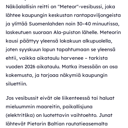
Näköalallisin reitti on "Meteor"-vesibussi, joka
lähtee kaupungin keskustan rantapaviljongeista
ja ylittää Suomenlahden noin 30–40 minuutissa,
laskeutuen suoraan Ala-puiston lähelle. Meteorin
kausi päättyy yleensä lokakuun alkupuolella,
joten syyskuun lopun tapahtumaan se yleensä
ehtii, vaikka aikataulu harvenee – tarkista
vuoden 2026 aikataulu. Matka itsessään on osa
kokemusta, ja tarjoaa näkymiä kaupungin
siluettiin.
Jos vesibussit eivät ole liikenteessä tai haluat
mieluummin maareitin, paikallisjuna
(elektritška) on luotettavin vaihtoehto. Junat
lähtevät Pietarin Baltian rautatieasemalta