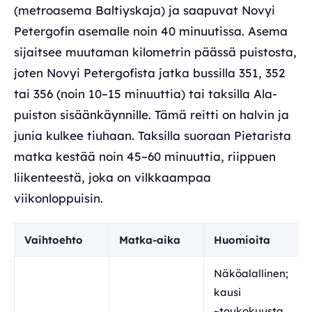
(metroasema Baltiyskaja) ja saapuvat Novyi
Petergofin asemalle noin 40 minuutissa. Asema
sijaitsee muutaman kilometrin päässä puistosta,
joten Novyi Petergofista jatka bussilla 351, 352
tai 356 (noin 10–15 minuuttia) tai taksilla Ala-
puiston sisäänkäynnille. Tämä reitti on halvin ja
junia kulkee tiuhaan. Taksilla suoraan Pietarista
matka kestää noin 45–60 minuuttia, riippuen
liikenteestä, joka on vilkkaampaa
viikonloppuisin.
Vaihtoehto
Matka-aika
Huomioita
Näköalallinen;
kausi
~toukokuusta