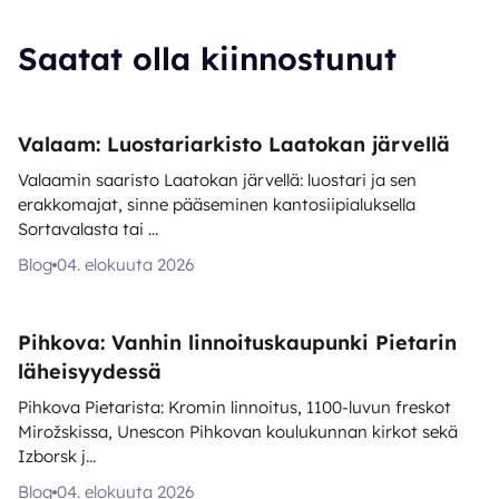
Saatat olla kiinnostunut
Valaam: Luostariarkisto Laatokan järvellä
Valaamin saaristo Laatokan järvellä: luostari ja sen
erakkomajat, sinne pääseminen kantosiipialuksella
Sortavalasta tai ...
Blog
04. elokuuta 2026
Pihkova: Vanhin linnoituskaupunki Pietarin
läheisyydessä
Pihkova Pietarista: Kromin linnoitus, 1100-luvun freskot
Mirožskissa, Unescon Pihkovan koulukunnan kirkot sekä
Izborsk j...
Blog
04. elokuuta 2026