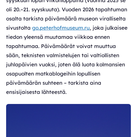
syyskuun lopun viikonloppuina (vuonna 2025 se
oli 20.–21. syyskuuta). Vuoden 2026 tapahtuman
osalta tarkista päivämäärä museon viralliselta
sivustolta
go.peterhofmuseum.ru
, joka julkaisee
tiedon yleensä muutamaa viikkoa ennen
tapahtumaa. Päivämäärät voivat muuttua
sään, teknisten valmistelujen tai valtiollisten
juhlapäivien vuoksi, joten älä luota kolmansien
osapuolten matkablogeihin lopullisen
päivämäärän suhteen – tarkista aina
ensisijaisesta lähteestä.