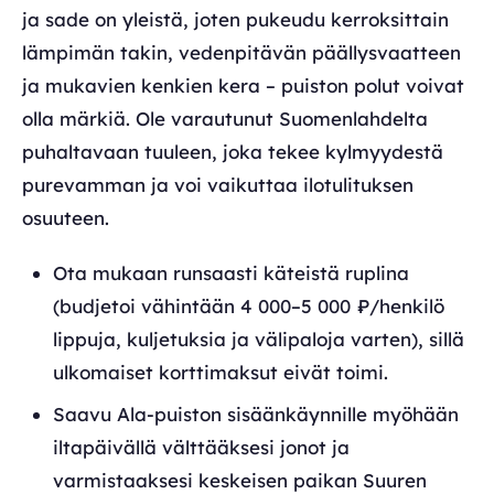
ja sade on yleistä, joten pukeudu kerroksittain
lämpimän takin, vedenpitävän päällysvaatteen
ja mukavien kenkien kera – puiston polut voivat
olla märkiä. Ole varautunut Suomenlahdelta
puhaltavaan tuuleen, joka tekee kylmyydestä
purevamman ja voi vaikuttaa ilotulituksen
osuuteen.
Ota mukaan runsaasti käteistä ruplina
(budjetoi vähintään 4 000–5 000 ₽/henkilö
lippuja, kuljetuksia ja välipaloja varten), sillä
ulkomaiset korttimaksut eivät toimi.
Saavu Ala-puiston sisäänkäynnille myöhään
iltapäivällä välttääksesi jonot ja
varmistaaksesi keskeisen paikan Suuren