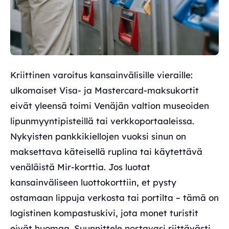
Kriittinen varoitus kansainvälisille vieraille:
ulkomaiset Visa- ja Mastercard-maksukortit
eivät yleensä toimi Venäjän valtion museoiden
lipunmyyntipisteillä tai verkkoportaaleissa.
Nykyisten pankkikiellojen vuoksi sinun on
maksettava käteisellä ruplina tai käytettävä
venäläistä Mir-korttia. Jos luotat
kansainväliseen luottokorttiin, et pysty
ostamaan lippuja verkosta tai portilta – tämä on
logistinen kompastuskivi, jota monet turistit
eivät huomaa. Suunnittele nostavasi riittävästi