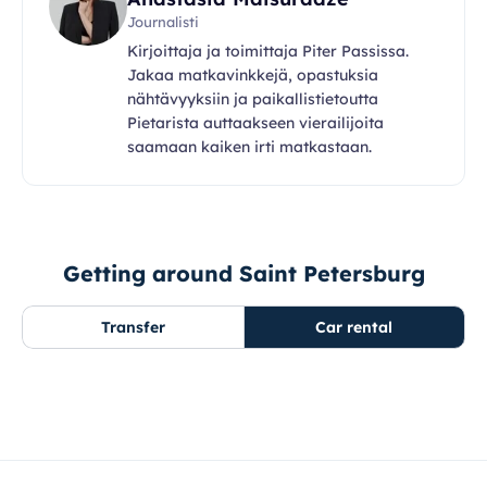
Journalisti
Kirjoittaja ja toimittaja Piter Passissa.
Jakaa matkavinkkejä, opastuksia
nähtävyyksiin ja paikallistietoutta
Pietarista auttaakseen vierailijoita
saamaan kaiken irti matkastaan.
Getting around Saint Petersburg
Transfer
Car rental