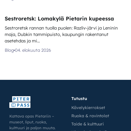
Sestroretsk: Lomakylä Pietarin kupeessa
Sestroretsk rannan tuolla puolen: Razliv-järvi ja Leninin
maja, Dubkin tammipuisto, kaupungin rakentanut
asetehdas ja mi...
Blog
04. elokuuta 2026
Tutustu
Kävelykierrokset
Ruoka & ravintolat
Kattava opas Pietariin –
museot, liput, ruoka,
Taide & kulttuuri
kulttuuri ja paljon muuta.