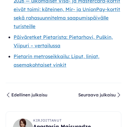
2026 — ulkomaiset Visa- ja Mastercard-kortit
eivät toimi; käteinen, Mir- ja UnionPay-kortit
sekä rahasuunnitelma saapumispäivälle
turisteille
Päiväretket Pietarista: Pietarhovi, Puškin,
Viipuri – vertailussa
Pietarin metroseikkailu: Liput, linjat,
asemakohtaiset vinkit
Edellinen julkaisu
Seuraava julkaisu
KIRJOITTANUT
Anastasia Maisuradze