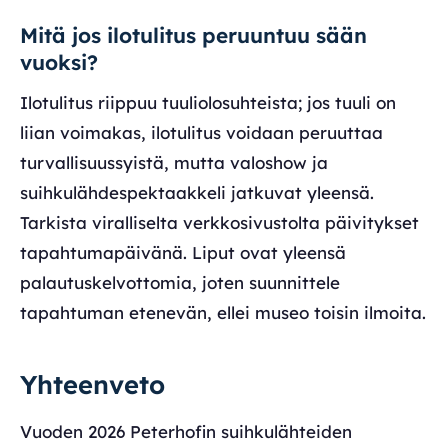
Mitä jos ilotulitus peruuntuu sään
vuoksi?
Ilotulitus riippuu tuuliolosuhteista; jos tuuli on
liian voimakas, ilotulitus voidaan peruuttaa
turvallisuussyistä, mutta valoshow ja
suihkulähdespektaakkeli jatkuvat yleensä.
Tarkista viralliselta verkkosivustolta päivitykset
tapahtumapäivänä. Liput ovat yleensä
palautuskelvottomia, joten suunnittele
tapahtuman etenevän, ellei museo toisin ilmoita.
Yhteenveto
Vuoden 2026 Peterhofin suihkulähteiden