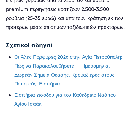
κινητών γεφυρών από το νερό, αν και αυτές οι
premium περιηγήσεις κοστίζουν 2.500-3.500
ρούβλια (25-35 ευρώ) και απαιτούν κράτηση εκ των
προτέρων μέσω επίσημων ταξιδιωτικών πρακτόρων.
Σχετικοί οδηγοί
Οι Άλες Πορφύρες 2026 στην Αγία Πετρούπολη:
Πώς να Παρακολουθήσετε — Ημερομηνία,
Δωρεάν Σημεία Θέασης, Κρουαζιέρες στους
Ποταμούς, Εισιτήρια
Εισιτήρια εισόδου για τον Καθεδρικό Ναό του
Αγίου Ισαάκ