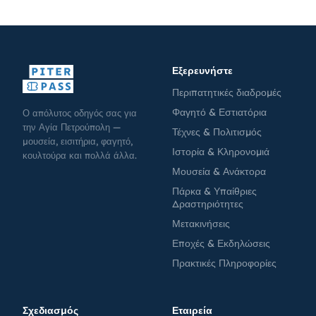
Εξερευνήστε
Περιπατητικές διαδρομές
Φαγητό & Εστιατόρια
Ο απόλυτος οδηγός σας για
την Αγία Πετρούπολη —
Τέχνες & Πολιτισμός
μουσεία, εισιτήρια, φαγητό,
Ιστορία & Κληρονομιά
κουλτούρα και πολλά άλλα.
Μουσεία & Ανάκτορα
Πάρκα & Υπαίθριες
Δραστηριότητες
Μετακινήσεις
Εποχές & Εκδηλώσεις
Πρακτικές Πληροφορίες
Σχεδιασμός
Εταιρεία