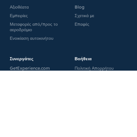
Αξιοθέατα
Blog
Εμπειρίες
Σχετικά με
Μεταφορές από/προς το
Επαφές
αεροδρόμιο
Ενοικίαση αυτοκινήτου
Συνεργάτες
Βοήθεια
GetExperience.com
Πολιτική Απορρήτου
GetTransfer.com
Όροι
GetRentacar.com
Πολιτική Cookies
GetBoat.com
MoscowPass
Tutkakdoma.ru