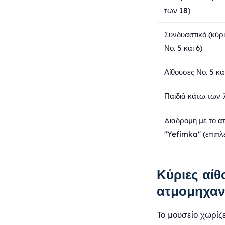
των 18)
Συνδυαστικό (κύρ
Νο. 5 και 6)
Αίθουσες Νο. 5 και
Παιδιά κάτω των 
Διαδρομή με το α
"Yefimka" (επιπλ
Κύριες αίθ
ατμομηχα
Το μουσείο χωρίζε