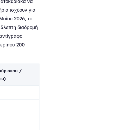
βατοκύριακα να
ρια ισχύουν για
 Μαΐου 2026, το
15λεπτη διαδρομή
 αντίγραφο
περίπου 200
κύριακου /
ια)