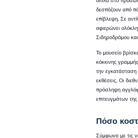
δίπλα στο προσωπ
δεσπόζουν από πά
επίβλεψη. Σε αντ
αφιερώνει ολόκλη
Σιδηροδρόμου και
Το μουσείο βρίσκ
κόκκινης γραμμή
την εγκατάσταση ω
εκθέσεις. Οι διεθ
πρόσληψη αγγλόφ
επιτευγμάτων της
Πόσο κοστί
Σύμφωνα με τις νέ