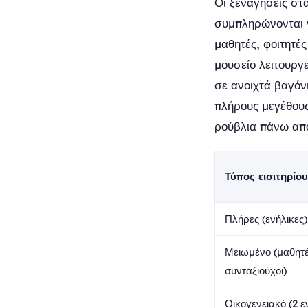
Οι ξεναγήσεις στ
συμπληρώνονται γ
μαθητές, φοιτητές
μουσείο λειτουργ
σε ανοιχτά βαγόν
πλήρους μεγέθους
ρούβλια πάνω από
Τύπος εισιτηρίου
Πλήρες (ενήλικες)
Μειωμένο (μαθητές
συνταξιούχοι)
Οικογενειακό (2 ε