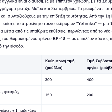
α αγγλικά είναι διαθέσιμες με επιπλέον χρέωση, με τα Σαβ
ρήγορα μεταξύ Μαΐου και Σεπτεμβρίου. Τα μειωμένα εισιτή
 και συνταξιούχους με την επίδειξη ταυτότητας. Από την 1η
εί επίσης το ατμοκίνητο τρένο εκδρομών "Yefimka" — μια 
ια μέσα από τις υπαίθριες εκθέσεις, περνώντας από το νέο
 του θωρακισμένου τρένου BP-43 — με επιπλέον κόστος 
 την είσοδο.
Καθημερινή τιμή
Τιμή Σαββατο
(ρούβλια)
αργίας (ρούβλ
300
400
, φοιτητές,
150
200
νήλικες + 1 παιδί κάτω