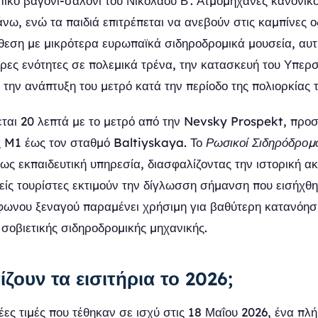
ικό βαγόνι-σαλόνι του Νικολάου Β'. Ατμομηχανές κανονικ
νω, ενώ τα παιδιά επιτρέπεται να ανεβούν στις καμπίνες 
ίθεση με μικρότερα ευρωπαϊκά σιδηροδρομικά μουσεία, αυ
ρες ενότητες σε πολεμικά τρένα, την κατασκευή του Υπερ
 την ανάπτυξη του μετρό κατά την περίοδο της πολιορκίας 
εται 20 λεπτά με το μετρό από την Nevsky Prospekt, προ
ς M1 έως τον σταθμό Baltiyskaya. Το
Ρωσικοί Σιδηρόδρομ
ς εκπαιδευτική υπηρεσία, διασφαλίζοντας την ιστορική ακρ
νείς τουρίστες εκτιμούν την δίγλωσση σήμανση που εισήχθη
ωνου ξεναγού παραμένει χρήσιμη για βαθύτερη κατανόησ
 σοβιετικής σιδηροδρομικής μηχανικής.
ζουν τα εισιτήρια το 2026;
ες τιμές που τέθηκαν σε ισχύ στις 18 Μαΐου 2026, ένα πλήρ