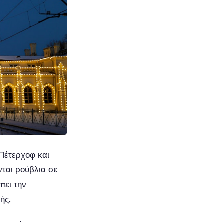
 Πέτερχοφ και
νται ρούβλια σε
πει την
ής.