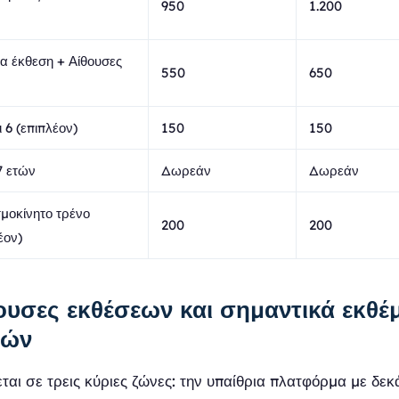
950
1.200
ια έκθεση + Αίθουσες
550
650
 6 (επιπλέον)
150
150
7 ετών
Δωρεάν
Δωρεάν
τμοκίνητο τρένο
200
200
έον)
ουσες εκθέσεων και σημαντικά εκθέ
νών
ται σε τρεις κύριες ζώνες: την υπαίθρια πλατφόρμα με δεκ