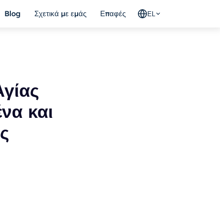
Blog
Σχετικά με εμάς
Επαφές
EL
γίας
να και
ες