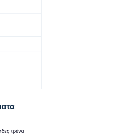
ματα
άδες τρένα