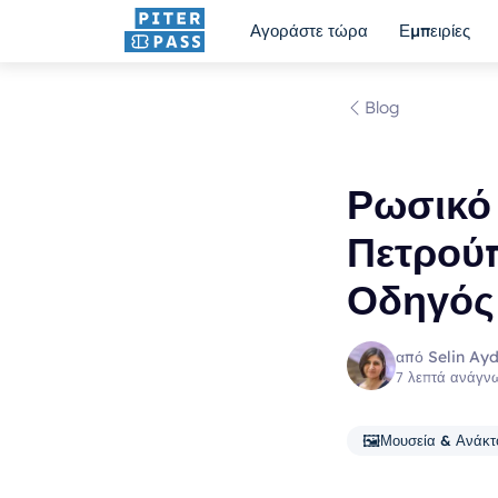
Αγοράστε τώρα
Εμπειρίες
Blog
Ρωσικό
Πετρούπ
Οδηγός 
από Selin Ayd
7 λεπτά ανάγν
🖼️
Μουσεία & Ανάκτ