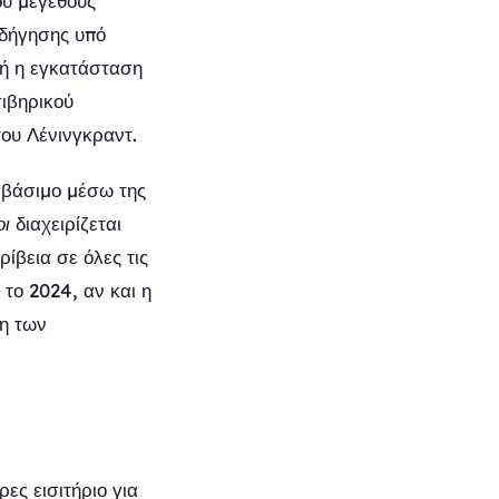
ού μεγέθους
οδήγησης υπό
τή η εγκατάσταση
σιβηρικού
του Λένινγκραντ.
σβάσιμο μέσω της
οι
διαχειρίζεται
ίβεια σε όλες τις
 το 2024, αν και η
η των
ες εισιτήριο για