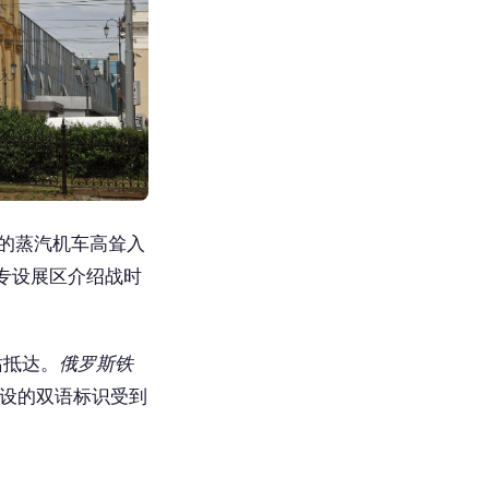
大的蒸汽机车高耸入
专设展区介绍战时
站抵达。
俄罗斯铁
增设的双语标识受到