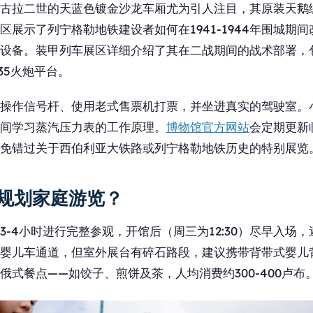
古拉二世的天蓝色镀金沙龙车厢尤为引人注目，其原装天鹅
区展示了列宁格勒地铁建设者如何在1941-1944年围城期
设备。装甲列车展区详细介绍了其在二战期间的战术部署，
35火炮平台。
操作信号杆、使用老式售票机打票，并坐进真实的驾驶室。
间学习蒸汽压力表的工作原理。
博物馆官方网站
会定期更新
免错过关于西伯利亚大铁路或列宁格勒地铁历史的特别展览
规划家庭游览？
3-4小时进行完整参观，开馆后（周三为12:30）尽早入场
婴儿车通道，但室外展台有碎石路段，建议携带背带式婴儿
俄式餐点——如饺子、煎饼及茶，人均消费约300-400卢布