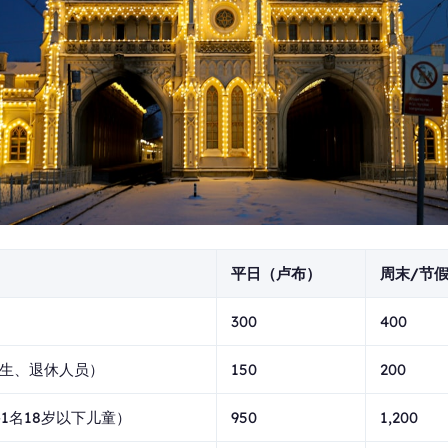
平日（卢布）
周末/节
300
400
生、退休人员）
150
200
1名18岁以下儿童）
950
1,200