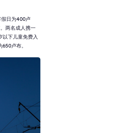
假日为400卢
布。两名成人携一
7岁以下儿童免费入
650卢布。