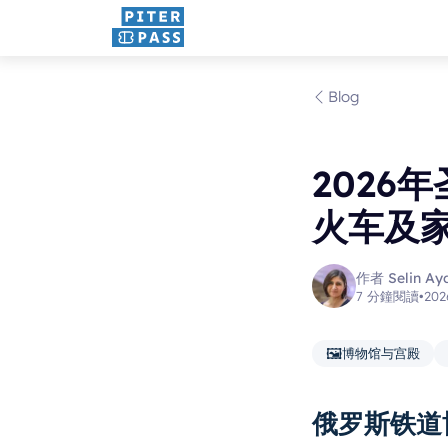
Blog
2026
火车及
作者 Selin Ayd
7 分鐘閱讀
•
20
🖼️
博物馆与宫殿
俄罗斯铁道