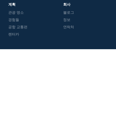
계획
회사
관광 명소
블로그
경험들
정보
공항 교통편
연락처
렌터카
파트너
도와주세요
GetExperience.com
개인 정보 정책
GetTransfer.com
용어
GetRentacar.com
쿠키 정책
GetBoat.com
MoscowPass
Tutkakdoma.ru