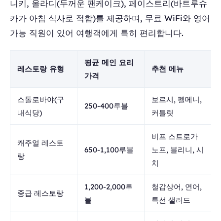
니키, 올라디(두꺼운 팬케이크), 페이스트리(바트루슈
카가 아침 식사로 적합)를 제공하며, 무료 WiFi와 영어
가능 직원이 있어 여행객에게 특히 편리합니다.
평균 메인 요리
레스토랑 유형
추천 메뉴
가격
스톨로바야(구
보르시, 펠메니,
250-400루블
내식당)
커틀릿
비프 스트로가
캐주얼 레스토
650-1,100루블
노프, 블리니, 시
랑
치
1,200-2,000루
철갑상어, 연어,
중급 레스토랑
블
특선 샐러드