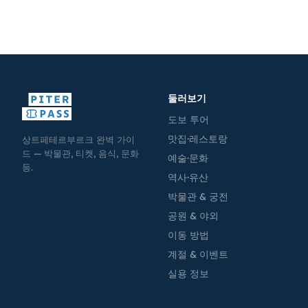
둘러보기
도보 투어
맛집·레스토랑
상트페테르부르크 완벽 가이
드 — 박물관, 티켓, 음식, 문화
예술·문화
등.
역사·유산
박물관 & 궁전
공원 & 야외
이동 방법
계절 & 이벤트
실용 정보