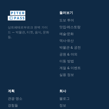
둘러보기
도보 투어
맛집·레스토랑
상트페테르부르크 완벽 가이
드 — 박물관, 티켓, 음식, 문화
예술·문화
등.
역사·유산
박물관 & 궁전
공원 & 야외
이동 방법
계절 & 이벤트
실용 정보
계획
회사
관광 명소
블로그
경험들
정보