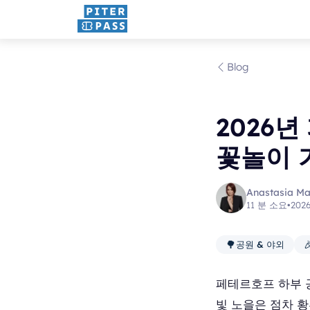
Blog
2026년
꽃놀이 
Anastasia M
11 분 소요
•
202
🌳

공원 & 야외
페테르호프 하부 
빛 노을은 점차 황