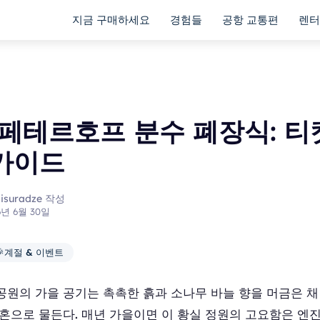
지금 구매하세요
경험들
공항 교통편
렌터
 페테르호프 분수 폐장식: 티
가이드
aisuradze 작성
6년 6월 30일

계절 & 이벤트
공원의 가을 공기는 촉촉한 흙과 소나무 바늘 향을 머금은 채
혼으로 물든다. 매년 가을이면 이 황실 정원의 고요함은 엔