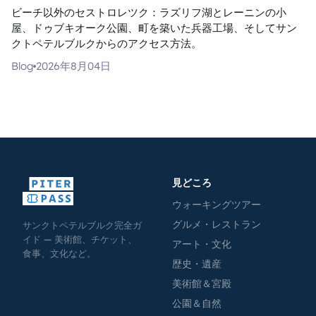
ビーチ以外のセストロレツク：ラズリフ湖とレーニンの小
屋、ドゥブキオーク公園、町を築いた兵器工場、そしてサン
クトペテルブルクからのアクセス方法。
Blog
2026年8月04日
見どころ
ウォーキングツアー
グルメ・レストラン
サンクトペテルブルク完全ガ
イド — 美術館、チケット、
アート・文化
食事、文化など。
歴史・遺産
美術館＆宮殿
公園＆自然