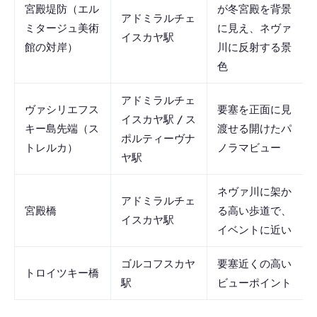
宮殿堤防（エル
が冬宮殿を背景
アドミラルチェ
ミタージュ美術
に見え、ネヴァ
イスカヤ駅
館の対岸）
川に反射する景
色
アドミラルチェ
ヴァシリエフス
要塞を正面に見
イスカヤ駅 / ス
キー島先端（ス
渡せる開けたパ
ポルティーヴナ
トレルカ）
ノラマビュー
ヤ駅
ネヴァ川に架か
アドミラルチェ
宮殿橋
る高い歩道で、
イスカヤ駅
イベントに近い
ゴルコフスカヤ
要塞近くの高い
トロイツキー橋
駅
ビューポイント