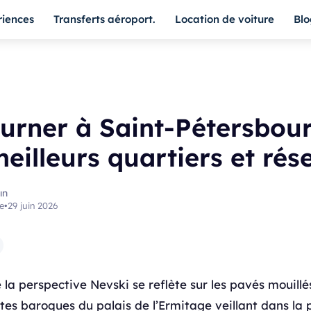
riences
Transferts aéroport.
Location de voiture
Blo
urner à Saint-Pétersbou
meilleurs quartiers et rés
ın
e
•
29 juin 2026
 la perspective Nevski se reflète sur les pavés mouillé
ttes baroques du palais de l’Ermitage veillant dans la