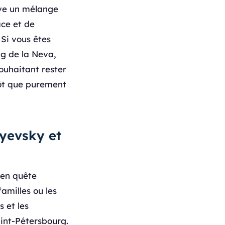
uve un mélange
ace et de
 Si vous êtes
g de la Neva,
ouhaitant rester
tôt que purement
ilyevsky et
 en quête
familles ou les
 et les
int-Pétersbourg.