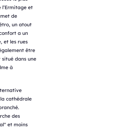
 l’Ermitage et
ermet de
étro, un atout
 confort a un
, et les rues
 également être
t situé dans une
alme à
lternative
 la cathédrale
 branché.
arche des
al" et moins