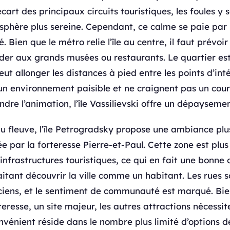
cart des principaux circuits touristiques, les foules y 
osphère plus sereine. Cependant, ce calme se paie pa
 Bien que le métro relie l’île au centre, il faut prévoi
der aux grands musées ou restaurants. Le quartier est
eut allonger les distances à pied entre les points d’int
 un environnement paisible et ne craignent pas un cour
ndre l’animation, l’île Vassilievski offre un dépaysemen
du fleuve, l’île Petrogradsky propose une ambiance plus
ée par la forteresse Pierre-et-Paul. Cette zone est plu
 infrastructures touristiques, ce qui en fait une bonne 
tant découvrir la ville comme un habitant. Les rues 
iens, et le sentiment de communauté est marqué. Bien 
teresse, un site majeur, les autres attractions nécess
onvénient réside dans le nombre plus limité d’options d