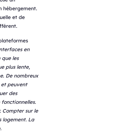
on hébergement.
uelle et de
fférent.
 plateformes
interfaces en
 que les
e plus lente,
one. De nombreux
x et peuvent
quer des
fonctionnelles.
. Compter sur le
ns logement. La
.