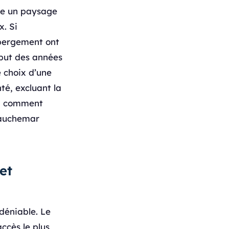
tre un paysage
. Si
ébergement ont
but des années
e choix d’une
é, excluant la
t, comment
 cauchemar
et
ndéniable. Le
accès le plus