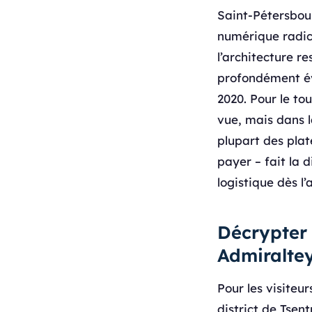
Saint-Pétersbour
numérique radic
l’architecture r
profondément év
2020. Pour le to
vue, mais dans 
plupart des plat
payer – fait la 
logistique dès l’
Décrypter 
Admiralte
Pour les visiteur
district de Tsen