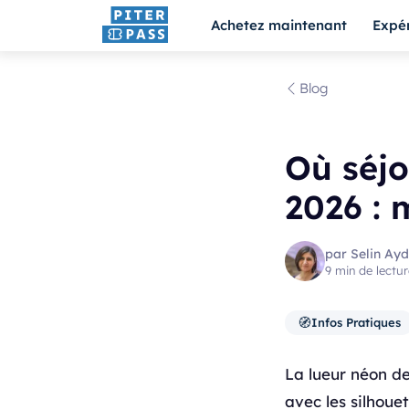
Achetez maintenant
Expé
Blog
Où séjo
2026 : 
par Selin Ayd
9 min de lectur
🧭
Infos Pratiques
La lueur néon de
avec les silhoue