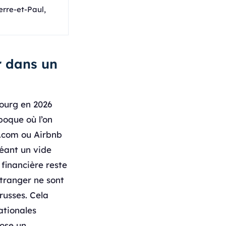
erre-et-Paul,
r dans un
bourg en 2026
poque où l’on
.com ou Airbnb
réant un vide
 financière reste
étranger ne sont
russes. Cela
ationales
pose un