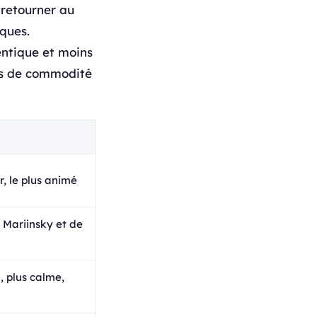
 retourner au
iques.
entique et moins
ins de commodité
r, le plus animé
 Mariinsky et de
, plus calme,