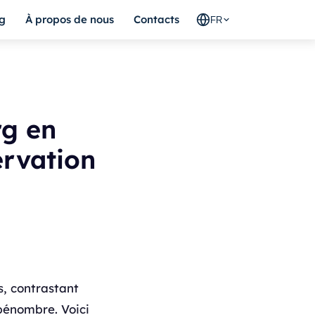
g
À propos de nous
Contacts
FR
rg en
ervation
s, contrastant
 pénombre. Voici