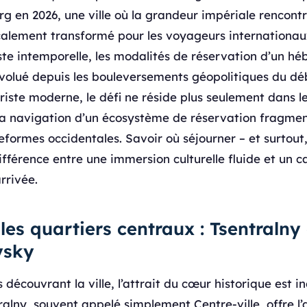
g en 2026, une ville où la grandeur impériale rencon
alement transformé pour les voyageurs internationaux
este intemporelle, les modalités de réservation d’un h
olué depuis les bouleversements géopolitiques du dé
uriste moderne, le défi ne réside plus seulement dans l
la navigation d’un écosystème de réservation fragment
eformes occidentales. Savoir où séjourner – et surtou
différence entre une immersion culturelle fluide et un
arrivée.
les quartiers centraux : Tsentralny 
ysky
s découvrant la ville, l’attrait du cœur historique est i
tralny, souvent appelé simplement Centre-ville, offre l’