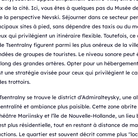
x de la cité. Ici, vous êtes à quelques pas du Musée de
e la perspective Nevski. Séjourner dans ce secteur p
incipaux sites à pied, sans dépendre des taxis ou du m
x qui privilégient un itinéraire flexible. Toutefois, ce
de Tsentralny figurent parmi les plus onéreux de la ville
ndées de groupes de touristes. Le niveau sonore peut
e long des grandes artères. Opter pour un hébergemen
t une stratégie avisée pour ceux qui privilégient le c
es trottoirs.
Tsentralny se trouve le district d’Admiralteysky, une a
 centralité et ambiance plus paisible. Cette zone abrite
théâtre Mariinsky et l’île de Nouvelle-Hollande, un lieu
st plus résidentielle, tout en restant à distance de m
actions. Le quartier est souvent décrit comme plus "loc